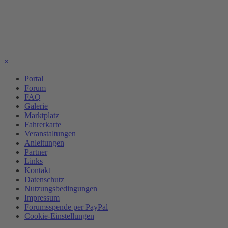
×
Portal
Forum
FAQ
Galerie
Marktplatz
Fahrerkarte
Veranstaltungen
Anleitungen
Partner
Links
Kontakt
Datenschutz
Nutzungsbedingungen
Impressum
Forumsspende per PayPal
Cookie-Einstellungen