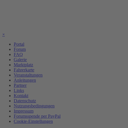
×
Portal
Forum
FAQ
Galerie
Marktplatz
Fahrerkarte
Veranstaltungen
Anleitungen
Partner
Links
Kontakt
Datenschutz
Nutzungsbedingungen
Impressum
Forumsspende per PayPal
Cookie-Einstellungen