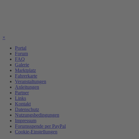
×
Portal
Forum
FAQ
Galerie
Marktplatz
Fahrerkarte
Veranstaltungen
Anleitungen
Partner
Links
Kontakt
Datenschutz
Nutzungsbedingungen
Impressum
Forumsspende per PayPal
Cookie-Einstellungen