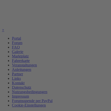
×
Portal
Forum
FAQ
Galerie
Marktplatz
Fahrerkarte
Veranstaltungen
Anleitungen
Partner
Links
Kontakt
Datenschutz
Nutzungsbedingungen
Impressum
Forumsspende per PayPal
Cookie-Einstellungen