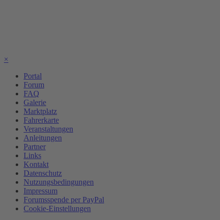
×
Portal
Forum
FAQ
Galerie
Marktplatz
Fahrerkarte
Veranstaltungen
Anleitungen
Partner
Links
Kontakt
Datenschutz
Nutzungsbedingungen
Impressum
Forumsspende per PayPal
Cookie-Einstellungen