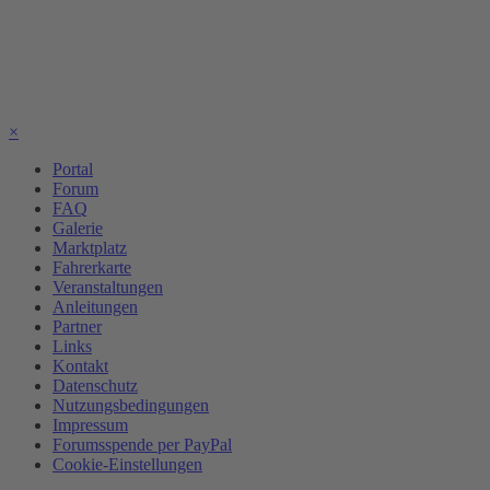
×
Portal
Forum
FAQ
Galerie
Marktplatz
Fahrerkarte
Veranstaltungen
Anleitungen
Partner
Links
Kontakt
Datenschutz
Nutzungsbedingungen
Impressum
Forumsspende per PayPal
Cookie-Einstellungen