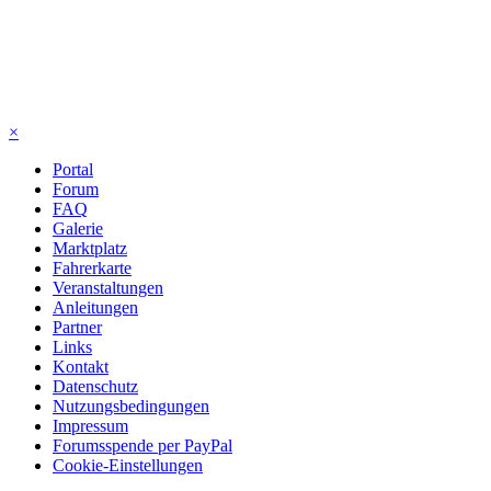
×
Portal
Forum
FAQ
Galerie
Marktplatz
Fahrerkarte
Veranstaltungen
Anleitungen
Partner
Links
Kontakt
Datenschutz
Nutzungsbedingungen
Impressum
Forumsspende per PayPal
Cookie-Einstellungen