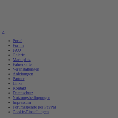
×
Portal
Forum
FAQ
Galerie
Marktplatz
Fahrerkarte
Veranstaltungen
Anleitungen
Partner
Links
Kontakt
Datenschutz
Nutzungsbedingungen
Impressum
Forumsspende per PayPal
Cookie-Einstellungen