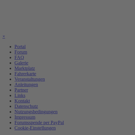
×
Portal
Forum
FAQ
Galerie
Marktplatz
Fahrerkarte
Veranstaltungen
Anleitungen
Partner
Links
Kontakt
Datenschutz
Nutzungsbedingungen
Impressum
Forumsspende per PayPal
Cookie-Einstellungen