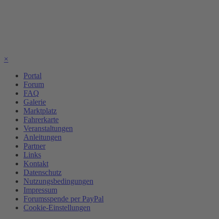
×
Portal
Forum
FAQ
Galerie
Marktplatz
Fahrerkarte
Veranstaltungen
Anleitungen
Partner
Links
Kontakt
Datenschutz
Nutzungsbedingungen
Impressum
Forumsspende per PayPal
Cookie-Einstellungen