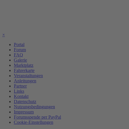
×
Portal
Forum
FAQ
Galerie
Marktplatz
Fahrerkarte
Veranstaltungen
Anleitungen
Partner
Links
Kontakt
Datenschutz
Nutzungsbedingungen
Impressum
Forumsspende per PayPal
Cookie-Einstellungen