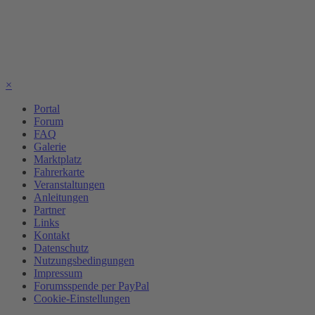
×
Portal
Forum
FAQ
Galerie
Marktplatz
Fahrerkarte
Veranstaltungen
Anleitungen
Partner
Links
Kontakt
Datenschutz
Nutzungsbedingungen
Impressum
Forumsspende per PayPal
Cookie-Einstellungen