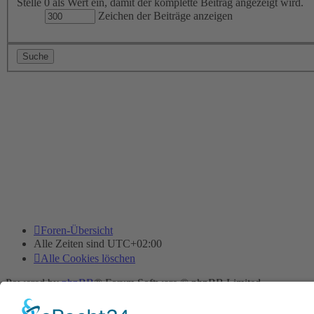
Stelle 0 als Wert ein, damit der komplette Beitrag angezeigt wird.
Zeichen der Beiträge anzeigen
Foren-Übersicht
Alle Zeiten sind
UTC+02:00
Alle Cookies löschen
Powered by
phpBB
® Forum Software © phpBB Limited
Deutsche Übersetzung durch
phpBB.de