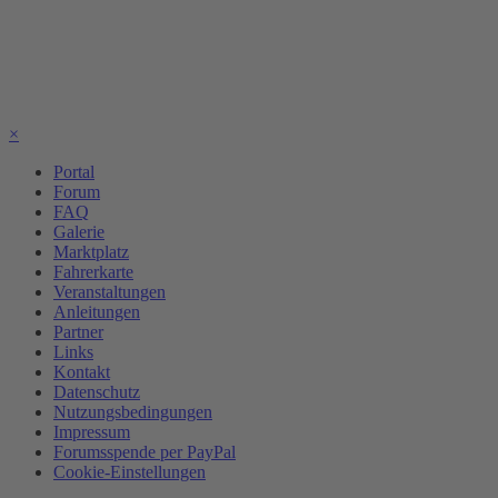
×
Portal
Forum
FAQ
Galerie
Marktplatz
Fahrerkarte
Veranstaltungen
Anleitungen
Partner
Links
Kontakt
Datenschutz
Nutzungsbedingungen
Impressum
Forumsspende per PayPal
Cookie-Einstellungen