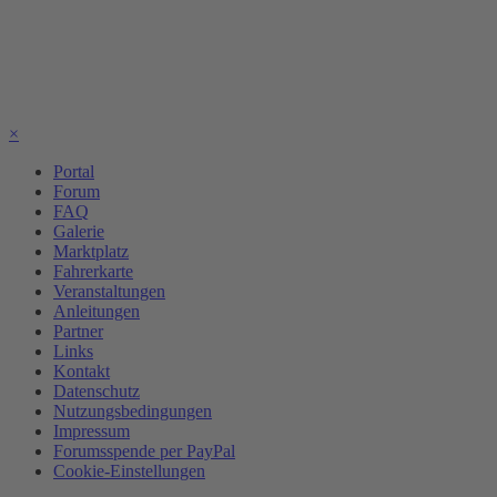
×
Portal
Forum
FAQ
Galerie
Marktplatz
Fahrerkarte
Veranstaltungen
Anleitungen
Partner
Links
Kontakt
Datenschutz
Nutzungsbedingungen
Impressum
Forumsspende per PayPal
Cookie-Einstellungen