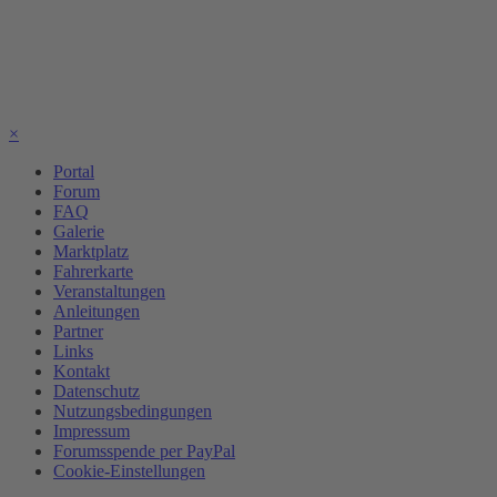
×
Portal
Forum
FAQ
Galerie
Marktplatz
Fahrerkarte
Veranstaltungen
Anleitungen
Partner
Links
Kontakt
Datenschutz
Nutzungsbedingungen
Impressum
Forumsspende per PayPal
Cookie-Einstellungen