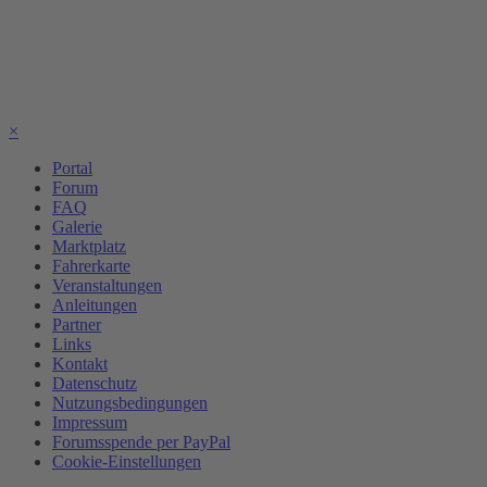
×
Portal
Forum
FAQ
Galerie
Marktplatz
Fahrerkarte
Veranstaltungen
Anleitungen
Partner
Links
Kontakt
Datenschutz
Nutzungsbedingungen
Impressum
Forumsspende per PayPal
Cookie-Einstellungen