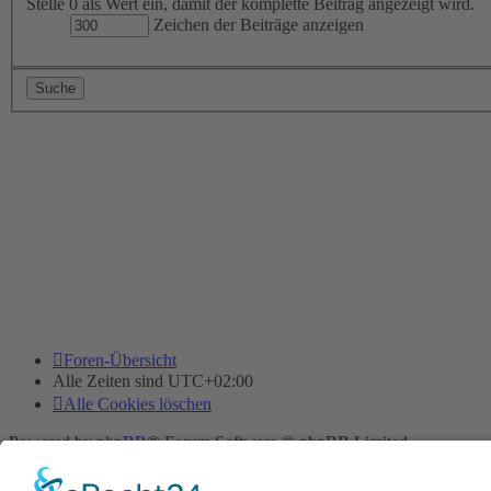
Stelle 0 als Wert ein, damit der komplette Beitrag angezeigt wird.
Zeichen der Beiträge anzeigen
Foren-Übersicht
Alle Zeiten sind
UTC+02:00
Alle Cookies löschen
Powered by
phpBB
® Forum Software © phpBB Limited
Deutsche Übersetzung durch
phpBB.de