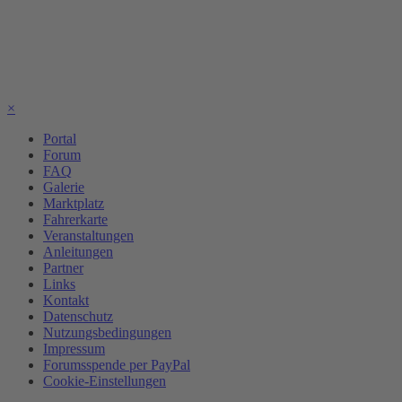
×
Portal
Forum
FAQ
Galerie
Marktplatz
Fahrerkarte
Veranstaltungen
Anleitungen
Partner
Links
Kontakt
Datenschutz
Nutzungsbedingungen
Impressum
Forumsspende per PayPal
Cookie-Einstellungen