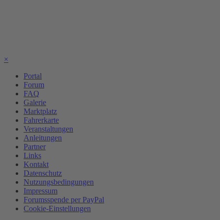
×
Portal
Forum
FAQ
Galerie
Marktplatz
Fahrerkarte
Veranstaltungen
Anleitungen
Partner
Links
Kontakt
Datenschutz
Nutzungsbedingungen
Impressum
Forumsspende per PayPal
Cookie-Einstellungen