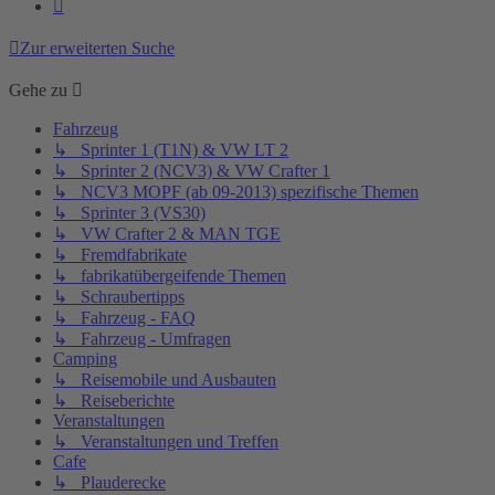
Nächste
Zur erweiterten Suche
Gehe zu
Fahrzeug
↳ Sprinter 1 (T1N) & VW LT 2
↳ Sprinter 2 (NCV3) & VW Crafter 1
↳ NCV3 MOPF (ab 09-2013) spezifische Themen
↳ Sprinter 3 (VS30)
↳ VW Crafter 2 & MAN TGE
↳ Fremdfabrikate
↳ fabrikatübergeifende Themen
↳ Schraubertipps
↳ Fahrzeug - FAQ
↳ Fahrzeug - Umfragen
Camping
↳ Reisemobile und Ausbauten
↳ Reiseberichte
Veranstaltungen
↳ Veranstaltungen und Treffen
Cafe
↳ Plauderecke