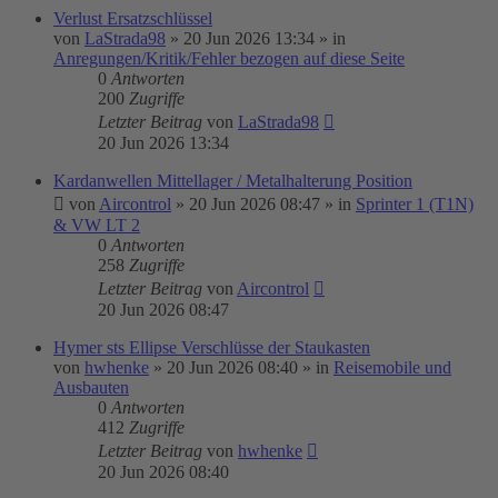
Verlust Ersatzschlüssel
von
LaStrada98
»
20 Jun 2026 13:34
» in
Anregungen/Kritik/Fehler bezogen auf diese Seite
0
Antworten
200
Zugriffe
Letzter Beitrag
von
LaStrada98
20 Jun 2026 13:34
Kardanwellen Mittellager / Metalhalterung Position
von
Aircontrol
»
20 Jun 2026 08:47
» in
Sprinter 1 (T1N)
& VW LT 2
0
Antworten
258
Zugriffe
Letzter Beitrag
von
Aircontrol
20 Jun 2026 08:47
Hymer sts Ellipse Verschlüsse der Staukasten
von
hwhenke
»
20 Jun 2026 08:40
» in
Reisemobile und
Ausbauten
0
Antworten
412
Zugriffe
Letzter Beitrag
von
hwhenke
20 Jun 2026 08:40