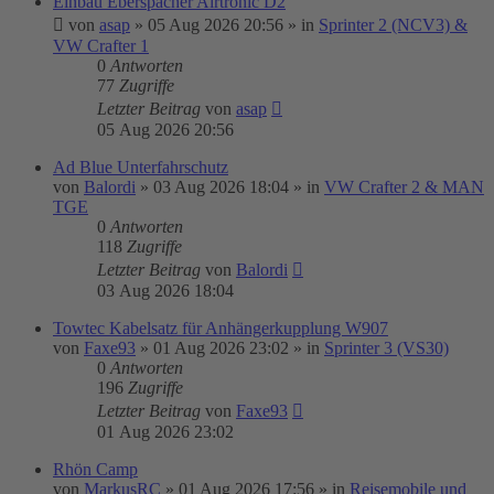
Einbau Eberspächer Airtronic D2
von
asap
»
05 Aug 2026 20:56
» in
Sprinter 2 (NCV3) &
VW Crafter 1
0
Antworten
77
Zugriffe
Letzter Beitrag
von
asap
05 Aug 2026 20:56
Ad Blue Unterfahrschutz
von
Balordi
»
03 Aug 2026 18:04
» in
VW Crafter 2 & MAN
TGE
0
Antworten
118
Zugriffe
Letzter Beitrag
von
Balordi
03 Aug 2026 18:04
Towtec Kabelsatz für Anhängerkupplung W907
von
Faxe93
»
01 Aug 2026 23:02
» in
Sprinter 3 (VS30)
0
Antworten
196
Zugriffe
Letzter Beitrag
von
Faxe93
01 Aug 2026 23:02
Rhön Camp
von
MarkusRC
»
01 Aug 2026 17:56
» in
Reisemobile und