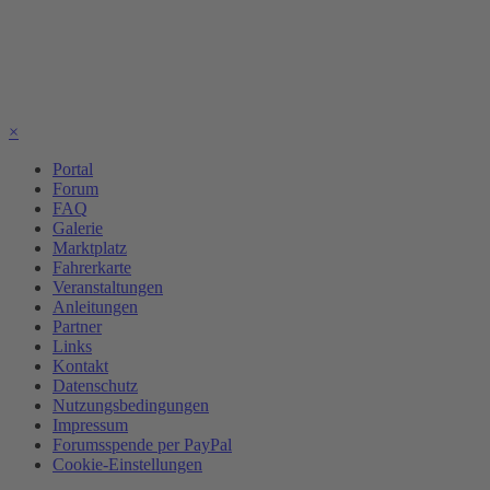
×
Portal
Forum
FAQ
Galerie
Marktplatz
Fahrerkarte
Veranstaltungen
Anleitungen
Partner
Links
Kontakt
Datenschutz
Nutzungsbedingungen
Impressum
Forumsspende per PayPal
Cookie-Einstellungen