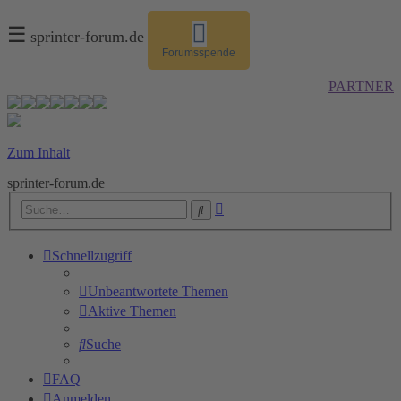
☰
sprinter-forum.de
Forumsspende
PARTNER
Zum Inhalt
sprinter-forum.de
Erweiterte
Suche
Suche
Schnellzugriff
Unbeantwortete Themen
Aktive Themen
Suche
FAQ
Anmelden