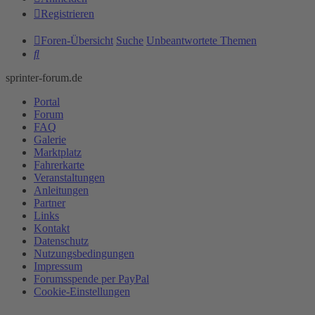
Registrieren
Foren-Übersicht
Suche
Unbeantwortete Themen
Suche
sprinter-forum.de
Portal
Forum
FAQ
Galerie
Marktplatz
Fahrerkarte
Veranstaltungen
Anleitungen
Partner
Links
Kontakt
Datenschutz
Nutzungsbedingungen
Impressum
Forumsspende per PayPal
Cookie-Einstellungen