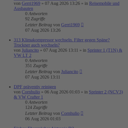
von
Gerri1969
»
07 Aug 2026 13:26
» in
Reisemobile und
Ausbauten
0
Antworten
92
Zugriffe
Letzter Beitrag
von
Gerri1969
07 Aug 2026 13:26
313 Klimakompressor wechseln. Filter gegen Späne?
Trockner auch wechseln?
von
Juliancito
»
07 Aug 2026 13:11
» in
Sprinter 1 (T1N) &
VW LT 2
0
Antworten
351
Zugriffe
Letzter Beitrag
von
Juliancito
07 Aug 2026 13:11
DPF präventiv reinigen
von
Cornhulio
»
06 Aug 2026 01:03
» in
Sprinter 2 (NCV3)
& VW Crafter 1
0
Antworten
124
Zugriffe
Letzter Beitrag
von
Cornhulio
06 Aug 2026 01:03