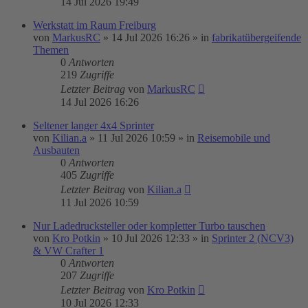
14 Jul 2026 19:49
Werkstatt im Raum Freiburg
von
MarkusRC
»
14 Jul 2026 16:26
» in
fabrikatübergeifende
Themen
0
Antworten
219
Zugriffe
Letzter Beitrag
von
MarkusRC
14 Jul 2026 16:26
Seltener langer 4x4 Sprinter
von
Kilian.a
»
11 Jul 2026 10:59
» in
Reisemobile und
Ausbauten
0
Antworten
405
Zugriffe
Letzter Beitrag
von
Kilian.a
11 Jul 2026 10:59
Nur Ladedrucksteller oder kompletter Turbo tauschen
von
Kro Potkin
»
10 Jul 2026 12:33
» in
Sprinter 2 (NCV3)
& VW Crafter 1
0
Antworten
207
Zugriffe
Letzter Beitrag
von
Kro Potkin
10 Jul 2026 12:33