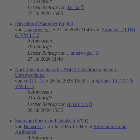
173
Zugriffe
Letzter Beitrag
von
TnTkr
27 Jul 2026 15:05
Hirschbold Blattfeder für 903
von
...unterwegs...
»
27 Jul 2026 11:40
» in
Sprinter 1 (T1N)
& VW LT 2
0
Antworten
195
Zugriffe
Letzter Beitrag
von
...unterwegs...
27 Jul 2026 11:40
Nach Injektorentausch - P1470 Ladedruckregelung -
Unterbrechung
von
cd313_t1n
»
26 Jul 2026 15:35
» in
Sprinter 1 (T1N) &
VW LT 2
0
Antworten
215
Zugriffe
Letzter Beitrag
von
cd313_t1n
26 Jul 2026 15:35
Stauraum über dem Fahrsitzen W902
von
BamseFL
»
25 Jul 2026 15:04
» in
Reisemobile und
Ausbauten
0
Antworten