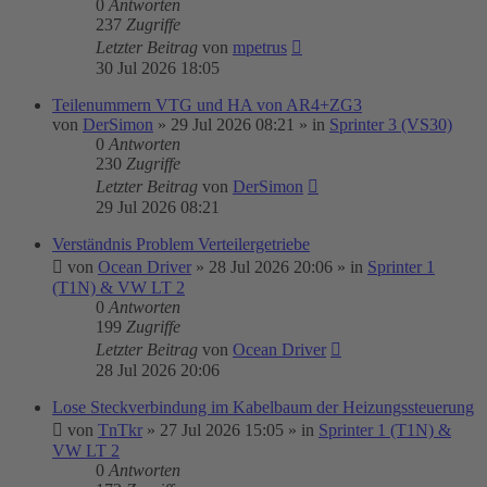
0
Antworten
237
Zugriffe
Letzter Beitrag
von
mpetrus
30 Jul 2026 18:05
Teilenummern VTG und HA von AR4+ZG3
von
DerSimon
»
29 Jul 2026 08:21
» in
Sprinter 3 (VS30)
0
Antworten
230
Zugriffe
Letzter Beitrag
von
DerSimon
29 Jul 2026 08:21
Verständnis Problem Verteilergetriebe
von
Ocean Driver
»
28 Jul 2026 20:06
» in
Sprinter 1
(T1N) & VW LT 2
0
Antworten
199
Zugriffe
Letzter Beitrag
von
Ocean Driver
28 Jul 2026 20:06
Lose Steckverbindung im Kabelbaum der Heizungssteuerung
von
TnTkr
»
27 Jul 2026 15:05
» in
Sprinter 1 (T1N) &
VW LT 2
0
Antworten