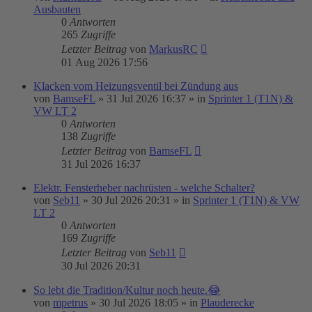
Ausbauten
0
Antworten
265
Zugriffe
Letzter Beitrag
von
MarkusRC
01 Aug 2026 17:56
Klacken vom Heizungsventil bei Zündung aus
von
BamseFL
»
31 Jul 2026 16:37
» in
Sprinter 1 (T1N) &
VW LT 2
0
Antworten
138
Zugriffe
Letzter Beitrag
von
BamseFL
31 Jul 2026 16:37
Elektr. Fensterheber nachrüsten - welche Schalter?
von
Seb11
»
30 Jul 2026 20:31
» in
Sprinter 1 (T1N) & VW
LT 2
0
Antworten
169
Zugriffe
Letzter Beitrag
von
Seb11
30 Jul 2026 20:31
So lebt die Tradition/Kultur noch heute.😂
von
mpetrus
»
30 Jul 2026 18:05
» in
Plauderecke