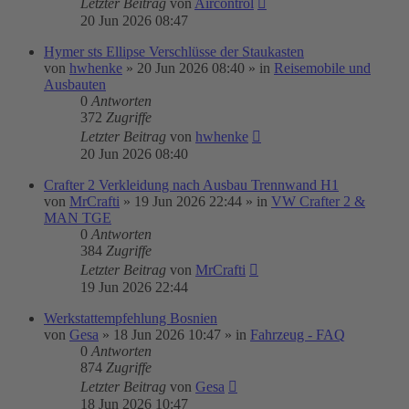
Letzter Beitrag
von
Aircontrol
20 Jun 2026 08:47
Hymer sts Ellipse Verschlüsse der Staukasten
von
hwhenke
»
20 Jun 2026 08:40
» in
Reisemobile und
Ausbauten
0
Antworten
372
Zugriffe
Letzter Beitrag
von
hwhenke
20 Jun 2026 08:40
Crafter 2 Verkleidung nach Ausbau Trennwand H1
von
MrCrafti
»
19 Jun 2026 22:44
» in
VW Crafter 2 &
MAN TGE
0
Antworten
384
Zugriffe
Letzter Beitrag
von
MrCrafti
19 Jun 2026 22:44
Werkstattempfehlung Bosnien
von
Gesa
»
18 Jun 2026 10:47
» in
Fahrzeug - FAQ
0
Antworten
874
Zugriffe
Letzter Beitrag
von
Gesa
18 Jun 2026 10:47