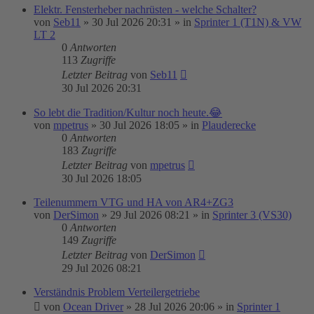
Elektr. Fensterheber nachrüsten - welche Schalter?
von
Seb11
»
30 Jul 2026 20:31
» in
Sprinter 1 (T1N) & VW
LT 2
0
Antworten
113
Zugriffe
Letzter Beitrag
von
Seb11
30 Jul 2026 20:31
So lebt die Tradition/Kultur noch heute.😂
von
mpetrus
»
30 Jul 2026 18:05
» in
Plauderecke
0
Antworten
183
Zugriffe
Letzter Beitrag
von
mpetrus
30 Jul 2026 18:05
Teilenummern VTG und HA von AR4+ZG3
von
DerSimon
»
29 Jul 2026 08:21
» in
Sprinter 3 (VS30)
0
Antworten
149
Zugriffe
Letzter Beitrag
von
DerSimon
29 Jul 2026 08:21
Verständnis Problem Verteilergetriebe
von
Ocean Driver
»
28 Jul 2026 20:06
» in
Sprinter 1