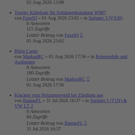
02 Aug 2026 13:08
Towtec Kabelsatz für Anhängerkupplung W907
von
Faxe93
»
01 Aug 2026 23:02
» in
Sprinter 3 (VS30)
0
Antworten
115
Zugriffe
Letzter Beitrag
von
Faxe93
01 Aug 2026 23:02
Rhön Camp
von
MarkusRC
»
01 Aug 2026 17:56
» in
Reisemobile und
Ausbauten
0
Antworten
180
Zugriffe
Letzter Beitrag
von
MarkusRC
01 Aug 2026 17:56
Klacken vom Heizungsventil bei Zündung aus
von
BamseFL
»
31 Jul 2026 16:37
» in
Sprinter 1 (T1N) &
VW LT 2
0
Antworten
84
Zugriffe
Letzter Beitrag
von
BamseFL
31 Jul 2026 16:37