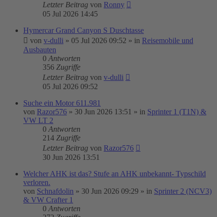
Letzter Beitrag
von
Ronny
05 Jul 2026 14:45
Hymercar Grand Canyon S Duschtasse
von
v-dulli
»
05 Jul 2026 09:52
» in
Reisemobile und
Ausbauten
0
Antworten
356
Zugriffe
Letzter Beitrag
von
v-dulli
05 Jul 2026 09:52
Suche ein Motor 611.981
von
Razor576
»
30 Jun 2026 13:51
» in
Sprinter 1 (T1N) &
VW LT 2
0
Antworten
214
Zugriffe
Letzter Beitrag
von
Razor576
30 Jun 2026 13:51
Welcher AHK ist das? Stufe an AHK unbekannt- Typschild
verloren.
von
Schnafdolin
»
30 Jun 2026 09:29
» in
Sprinter 2 (NCV3)
& VW Crafter 1
0
Antworten