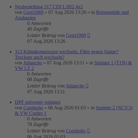
Neubestellung 317 CDI L3H2 4x2
von
Gerri1969
»
07 Aug 2026 13:26
» in
Reisemobile und
Ausbauten
0
Antworten
40
Zugriffe
Letzter Beitrag
von
Gerri1969
07 Aug 2026 13:26
313 Klimakompressor wechseln. Filter gegen Späne?
Trockner auch wechseln?
von
Juliancito
»
07 Aug 2026 13:11
» in
Sprinter 1 (T1N) &
VW LT 2
0
Antworten
68
Zugriffe
Letzter Beitrag
von
Juliancito
07 Aug 2026 13:11
DPF präventiv reinigen
von
Cornhulio
»
06 Aug 2026 01:03
» in
Sprinter 2 (NCV3)
& VW Crafter 1
0
Antworten
78
Zugriffe
Letzter Beitrag
von
Cornhulio
06 Aug 2026 01:03