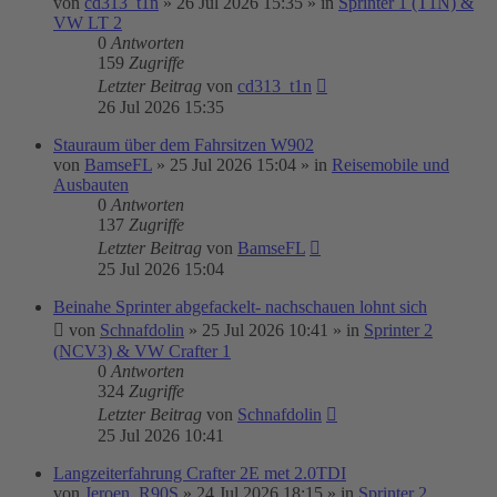
von
cd313_t1n
»
26 Jul 2026 15:35
» in
Sprinter 1 (T1N) &
VW LT 2
0
Antworten
159
Zugriffe
Letzter Beitrag
von
cd313_t1n
26 Jul 2026 15:35
Stauraum über dem Fahrsitzen W902
von
BamseFL
»
25 Jul 2026 15:04
» in
Reisemobile und
Ausbauten
0
Antworten
137
Zugriffe
Letzter Beitrag
von
BamseFL
25 Jul 2026 15:04
Beinahe Sprinter abgefackelt- nachschauen lohnt sich
von
Schnafdolin
»
25 Jul 2026 10:41
» in
Sprinter 2
(NCV3) & VW Crafter 1
0
Antworten
324
Zugriffe
Letzter Beitrag
von
Schnafdolin
25 Jul 2026 10:41
Langzeiterfahrung Crafter 2E met 2.0TDI
von
Jeroen_R90S
»
24 Jul 2026 18:15
» in
Sprinter 2