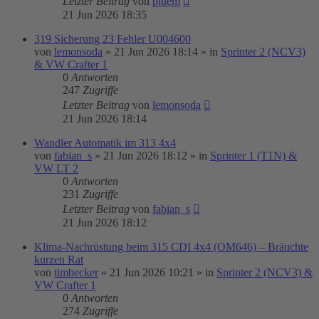
Letzter Beitrag
von
pluem
21 Jun 2026 18:35
319 Sicherung 23 Fehler U004600
von
lemonsoda
»
21 Jun 2026 18:14
» in
Sprinter 2 (NCV3)
& VW Crafter 1
0
Antworten
247
Zugriffe
Letzter Beitrag
von
lemonsoda
21 Jun 2026 18:14
Wandler Automatik im 313 4x4
von
fabian_s
»
21 Jun 2026 18:12
» in
Sprinter 1 (T1N) &
VW LT 2
0
Antworten
231
Zugriffe
Letzter Beitrag
von
fabian_s
21 Jun 2026 18:12
Klima-Nachrüstung beim 315 CDI 4x4 (OM646) – Bräuchte
kurzen Rat
von
timbecker
»
21 Jun 2026 10:21
» in
Sprinter 2 (NCV3) &
VW Crafter 1
0
Antworten
274
Zugriffe