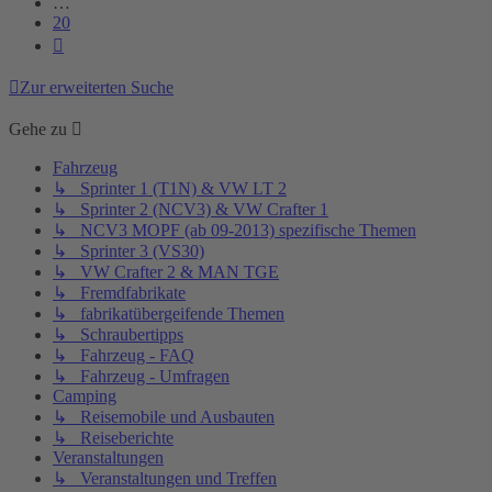
…
20
Nächste
Zur erweiterten Suche
Gehe zu
Fahrzeug
↳ Sprinter 1 (T1N) & VW LT 2
↳ Sprinter 2 (NCV3) & VW Crafter 1
↳ NCV3 MOPF (ab 09-2013) spezifische Themen
↳ Sprinter 3 (VS30)
↳ VW Crafter 2 & MAN TGE
↳ Fremdfabrikate
↳ fabrikatübergeifende Themen
↳ Schraubertipps
↳ Fahrzeug - FAQ
↳ Fahrzeug - Umfragen
Camping
↳ Reisemobile und Ausbauten
↳ Reiseberichte
Veranstaltungen
↳ Veranstaltungen und Treffen