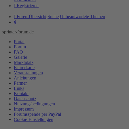
Registrieren
Foren-Übersicht
Suche
Unbeantwortete Themen
Suche
sprinter-forum.de
Portal
Forum
FAQ
Galerie
Marktplatz
Fahrerkarte
Veranstaltungen
Anleitungen
Partner
Links
Kontakt
Datenschutz
Nutzungsbedingungen
Impressum
Forumsspende per PayPal
Cookie-Einstellungen