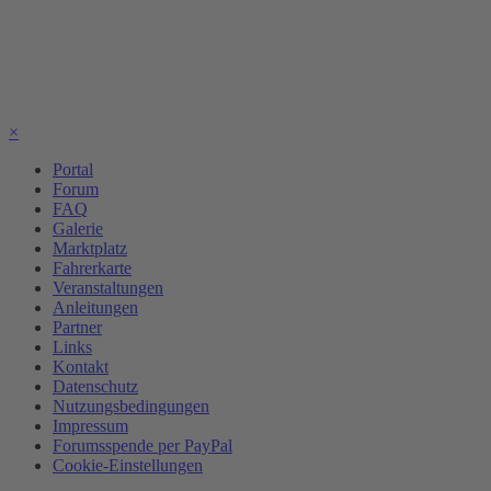
×
Portal
Forum
FAQ
Galerie
Marktplatz
Fahrerkarte
Veranstaltungen
Anleitungen
Partner
Links
Kontakt
Datenschutz
Nutzungsbedingungen
Impressum
Forumsspende per PayPal
Cookie-Einstellungen