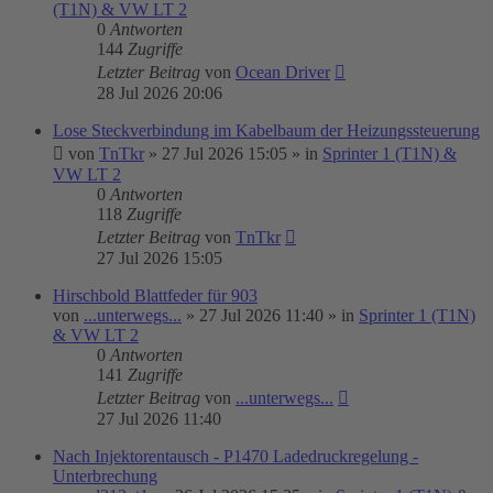
(T1N) & VW LT 2
0
Antworten
144
Zugriffe
Letzter Beitrag
von
Ocean Driver
28 Jul 2026 20:06
Lose Steckverbindung im Kabelbaum der Heizungssteuerung
von
TnTkr
»
27 Jul 2026 15:05
» in
Sprinter 1 (T1N) &
VW LT 2
0
Antworten
118
Zugriffe
Letzter Beitrag
von
TnTkr
27 Jul 2026 15:05
Hirschbold Blattfeder für 903
von
...unterwegs...
»
27 Jul 2026 11:40
» in
Sprinter 1 (T1N)
& VW LT 2
0
Antworten
141
Zugriffe
Letzter Beitrag
von
...unterwegs...
27 Jul 2026 11:40
Nach Injektorentausch - P1470 Ladedruckregelung -
Unterbrechung