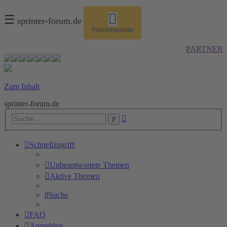
☰
sprinter-forum.de
Forumsspende
PARTNER
Zum Inhalt
sprinter-forum.de
Erweiterte
Suche
Suche
Schnellzugriff
Unbeantwortete Themen
Aktive Themen
Suche
FAQ
Anmelden