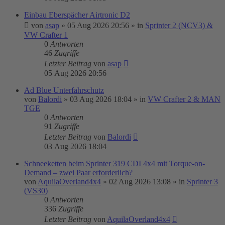
Einbau Eberspächer Airtronic D2
von
asap
»
05 Aug 2026 20:56
» in
Sprinter 2 (NCV3) &
VW Crafter 1
0
Antworten
46
Zugriffe
Letzter Beitrag
von
asap
05 Aug 2026 20:56
Ad Blue Unterfahrschutz
von
Balordi
»
03 Aug 2026 18:04
» in
VW Crafter 2 & MAN
TGE
0
Antworten
91
Zugriffe
Letzter Beitrag
von
Balordi
03 Aug 2026 18:04
Schneeketten beim Sprinter 319 CDI 4x4 mit Torque-on-
Demand – zwei Paar erforderlich?
von
AquilaOverland4x4
»
02 Aug 2026 13:08
» in
Sprinter 3
(VS30)
0
Antworten
336
Zugriffe
Letzter Beitrag
von
AquilaOverland4x4