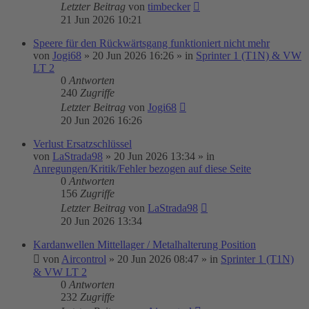
Letzter Beitrag
von
timbecker
21 Jun 2026 10:21
Speere für den Rückwärtsgang funktioniert nicht mehr
von
Jogi68
»
20 Jun 2026 16:26
» in
Sprinter 1 (T1N) & VW
LT 2
0
Antworten
240
Zugriffe
Letzter Beitrag
von
Jogi68
20 Jun 2026 16:26
Verlust Ersatzschlüssel
von
LaStrada98
»
20 Jun 2026 13:34
» in
Anregungen/Kritik/Fehler bezogen auf diese Seite
0
Antworten
156
Zugriffe
Letzter Beitrag
von
LaStrada98
20 Jun 2026 13:34
Kardanwellen Mittellager / Metalhalterung Position
von
Aircontrol
»
20 Jun 2026 08:47
» in
Sprinter 1 (T1N)
& VW LT 2
0
Antworten
232
Zugriffe