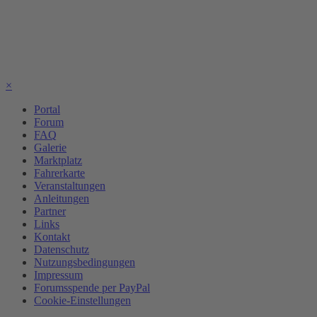
×
Portal
Forum
FAQ
Galerie
Marktplatz
Fahrerkarte
Veranstaltungen
Anleitungen
Partner
Links
Kontakt
Datenschutz
Nutzungsbedingungen
Impressum
Forumsspende per PayPal
Cookie-Einstellungen