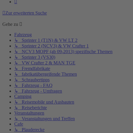
Nächste
Zur erweiterten Suche
Gehe zu
Fahrzeug
↳ Sprinter 1 (T1N) & VW LT 2
↳ Sprinter 2 (NCV3) & VW Crafter 1
↳ NCV3 MOPF (ab 09-2013) spezifische Themen
↳ Sprinter 3 (VS30)
↳ VW Crafter 2 & MAN TGE
↳ Fremdfabrikate
↳ fabrikatübergeifende Themen
↳ Schraubertipps
↳ Fahrzeug - FAQ
↳ Fahrzeug - Umfragen
Camping
↳ Reisemobile und Ausbauten
↳ Reiseberichte
Veranstaltungen
↳ Veranstaltungen und Treffen
Cafe
↳ Plauderecke