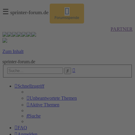
☰
sprinter-forum.de
Forumsspende
PARTNER
Zum Inhalt
sprinter-forum.de
Erweiterte
Suche
Suche
Schnellzugriff
Unbeantwortete Themen
Aktive Themen
Suche
FAQ
Anmelden