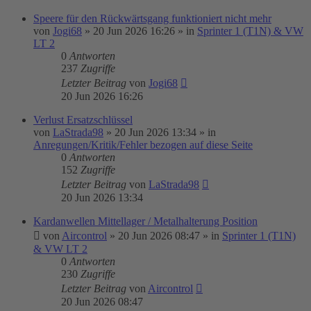
Speere für den Rückwärtsgang funktioniert nicht mehr
von
Jogi68
»
20 Jun 2026 16:26
» in
Sprinter 1 (T1N) & VW
LT 2
0
Antworten
237
Zugriffe
Letzter Beitrag
von
Jogi68
20 Jun 2026 16:26
Verlust Ersatzschlüssel
von
LaStrada98
»
20 Jun 2026 13:34
» in
Anregungen/Kritik/Fehler bezogen auf diese Seite
0
Antworten
152
Zugriffe
Letzter Beitrag
von
LaStrada98
20 Jun 2026 13:34
Kardanwellen Mittellager / Metalhalterung Position
von
Aircontrol
»
20 Jun 2026 08:47
» in
Sprinter 1 (T1N)
& VW LT 2
0
Antworten
230
Zugriffe
Letzter Beitrag
von
Aircontrol
20 Jun 2026 08:47