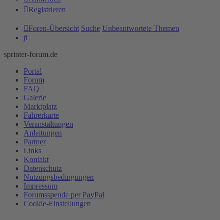
Registrieren
Foren-Übersicht
Suche
Unbeantwortete Themen
Suche
sprinter-forum.de
Portal
Forum
FAQ
Galerie
Marktplatz
Fahrerkarte
Veranstaltungen
Anleitungen
Partner
Links
Kontakt
Datenschutz
Nutzungsbedingungen
Impressum
Forumsspende per PayPal
Cookie-Einstellungen