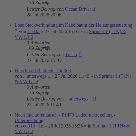
136
Zugriffe
Letzter Beitrag
von
Ocean Driver
28 Jul 2026 20:06
Lose Steckverbindung im Kabelbaum der Heizungssteuerung
von
TnTkr
»
27 Jul 2026 15:05
» in
Sprinter 1 (T1N) &
VW LT 2
0
Antworten
109
Zugriffe
Letzter Beitrag
von
TnTkr
27 Jul 2026 15:05
Hirschbold Blattfeder für 903
von
...unterwegs...
»
27 Jul 2026 11:40
» in
Sprinter 1 (T1N)
& VW LT 2
0
Antworten
136
Zugriffe
Letzter Beitrag
von
...unterwegs...
27 Jul 2026 11:40
Nach Injektorentausch - P1470 Ladedruckregelung -
Unterbrechung
von
cd313_t1n
»
26 Jul 2026 15:35
» in
Sprinter 1 (T1N) &
VW LT 2