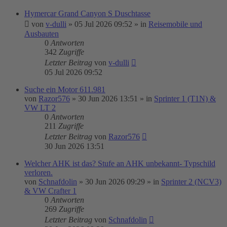
Hymercar Grand Canyon S Duschtasse
von
v-dulli
»
05 Jul 2026 09:52
» in
Reisemobile und
Ausbauten
0
Antworten
342
Zugriffe
Letzter Beitrag
von
v-dulli
05 Jul 2026 09:52
Suche ein Motor 611.981
von
Razor576
»
30 Jun 2026 13:51
» in
Sprinter 1 (T1N) &
VW LT 2
0
Antworten
211
Zugriffe
Letzter Beitrag
von
Razor576
30 Jun 2026 13:51
Welcher AHK ist das? Stufe an AHK unbekannt- Typschild
verloren.
von
Schnafdolin
»
30 Jun 2026 09:29
» in
Sprinter 2 (NCV3)
& VW Crafter 1
0
Antworten
269
Zugriffe
Letzter Beitrag
von
Schnafdolin