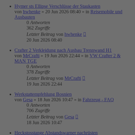
Hymer sts Ellipse Verschlüsse der Staukasten
von
hwhenke
»
20 Jun 2026 08:40
» in
Reisemobile und
Ausbauten
0
Antworten
362
Zugriffe
Letzter Beitrag
von
hwhenke
20 Jun 2026 08:40
Crafter 2 Verkleidung nach Ausbau Trennwand H1
von
MrCrafti
»
19 Jun 2026 22:44
» in
VW Crafter 2 &
MAN TGE
0
Antworten
378
Zugriffe
Letzter Beitrag
von
MrCrafti
19 Jun 2026 22:44
Werkstattempfehlung Bosnien
von
Gesa
»
18 Jun 2026 10:47
» in
Fahrzeug - FAQ
0
Antworten
706
Zugriffe
Letzter Beitrag
von
Gesa
18 Jun 2026 10:47
Heckstosstange Abstandswarner nachrüsten