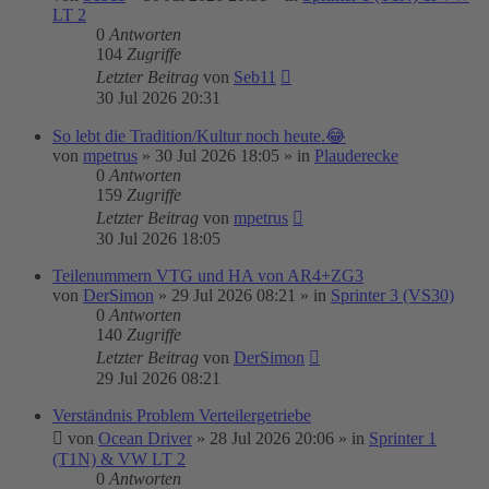
LT 2
0
Antworten
104
Zugriffe
Letzter Beitrag
von
Seb11
30 Jul 2026 20:31
So lebt die Tradition/Kultur noch heute.😂
von
mpetrus
»
30 Jul 2026 18:05
» in
Plauderecke
0
Antworten
159
Zugriffe
Letzter Beitrag
von
mpetrus
30 Jul 2026 18:05
Teilenummern VTG und HA von AR4+ZG3
von
DerSimon
»
29 Jul 2026 08:21
» in
Sprinter 3 (VS30)
0
Antworten
140
Zugriffe
Letzter Beitrag
von
DerSimon
29 Jul 2026 08:21
Verständnis Problem Verteilergetriebe
von
Ocean Driver
»
28 Jul 2026 20:06
» in
Sprinter 1
(T1N) & VW LT 2
0
Antworten