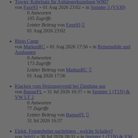
Towtec Kabelsatz für Anhängerkupplung W907
von
Faxe93
»
01 Aug 2026 23:02
» in
Sprinter 3 (VS30)
0
Antworten
105
Zugriffe
Letzter Beitrag
von
Faxe93
01 Aug 2026 23:02
Rhön Camp
von
MarkusRC
»
01 Aug 2026 17:56
» in
Reisemobile und
Ausbauten
0
Antworten
173
Zugriffe
Letzter Beitrag
von
MarkusRC
01 Aug 2026 17:56
Klacken vom Heizungsventil bei Zündung aus
von
BamseFL
»
31 Jul 2026 16:37
» in
Sprinter 1 (T1N) &
VW LT 2
0
Antworten
77
Zugriffe
Letzter Beitrag
von
BamseFL
31 Jul 2026 16:37
Elektr. Fensterheber nachrüsten - welche Schalter?
von
Seb11
»
30 Jul 2026 20:31
» in
Sprinter 1 (T1N) & VW