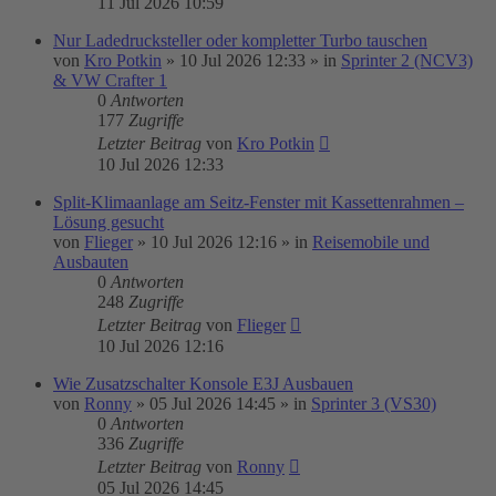
11 Jul 2026 10:59
Nur Ladedrucksteller oder kompletter Turbo tauschen
von
Kro Potkin
»
10 Jul 2026 12:33
» in
Sprinter 2 (NCV3)
& VW Crafter 1
0
Antworten
177
Zugriffe
Letzter Beitrag
von
Kro Potkin
10 Jul 2026 12:33
Split-Klimaanlage am Seitz-Fenster mit Kassettenrahmen –
Lösung gesucht
von
Flieger
»
10 Jul 2026 12:16
» in
Reisemobile und
Ausbauten
0
Antworten
248
Zugriffe
Letzter Beitrag
von
Flieger
10 Jul 2026 12:16
Wie Zusatzschalter Konsole E3J Ausbauen
von
Ronny
»
05 Jul 2026 14:45
» in
Sprinter 3 (VS30)
0
Antworten
336
Zugriffe
Letzter Beitrag
von
Ronny
05 Jul 2026 14:45