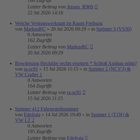
188
Zugriffe
Letzter Beitrag
von
Jeroen_R90S
22 Jul 2026 14:18
Welche Vertragswerkstatt im Raum Freiburg
von
MarkusRC
»
20 Jul 2026 09:29
» in
Sprinter 3 (VS30)
0
Antworten
162
Zugriffe
Letzter Beitrag
von
MarkusRC
20 Jul 2026 09:29
Bowdenzug Hecktüre rechts ersetzen * Schloß Ausbau nötig?
von
ra-sc91
»
15 Jul 2026 11:15
» in
Sprinter 2 (NCV3) &
VW Crafter 1
0
Antworten
164
Zugriffe
Letzter Beitrag
von
ra-sc91
15 Jul 2026 11:15
Sprinter 412 Fahrgestellnummer
von
Edefraja
»
14 Jul 2026 19:49
» in
Sprinter 1 (T1N) &
VW LT 2
0
Antworten
195
Zugriffe
Letzter Beitrag
von
Edefraja