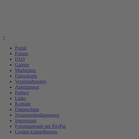
×
Portal
Forum
FAQ
Galerie
Marktplatz
Fahrerkarte
Veranstaltungen
Anleitungen
Partner
Links
Kontakt
Datenschutz
Nutzungsbedingungen
Impressum
Forumsspende per PayPal
Cookie-Einstellungen