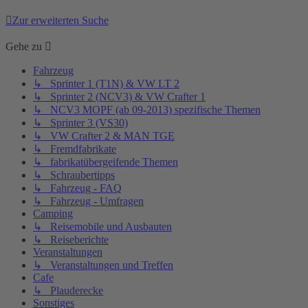
Zur erweiterten Suche
Gehe zu
Fahrzeug
↳ Sprinter 1 (T1N) & VW LT 2
↳ Sprinter 2 (NCV3) & VW Crafter 1
↳ NCV3 MOPF (ab 09-2013) spezifische Themen
↳ Sprinter 3 (VS30)
↳ VW Crafter 2 & MAN TGE
↳ Fremdfabrikate
↳ fabrikatübergeifende Themen
↳ Schraubertipps
↳ Fahrzeug - FAQ
↳ Fahrzeug - Umfragen
Camping
↳ Reisemobile und Ausbauten
↳ Reiseberichte
Veranstaltungen
↳ Veranstaltungen und Treffen
Cafe
↳ Plauderecke
Sonstiges