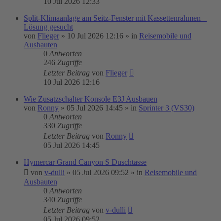
10 Jul 2026 12:33
Split-Klimaanlage am Seitz-Fenster mit Kassettenrahmen –
Lösung gesucht
von
Flieger
»
10 Jul 2026 12:16
» in
Reisemobile und
Ausbauten
0
Antworten
246
Zugriffe
Letzter Beitrag
von
Flieger
10 Jul 2026 12:16
Wie Zusatzschalter Konsole E3J Ausbauen
von
Ronny
»
05 Jul 2026 14:45
» in
Sprinter 3 (VS30)
0
Antworten
330
Zugriffe
Letzter Beitrag
von
Ronny
05 Jul 2026 14:45
Hymercar Grand Canyon S Duschtasse
von
v-dulli
»
05 Jul 2026 09:52
» in
Reisemobile und
Ausbauten
0
Antworten
340
Zugriffe
Letzter Beitrag
von
v-dulli
05 Jul 2026 09:52