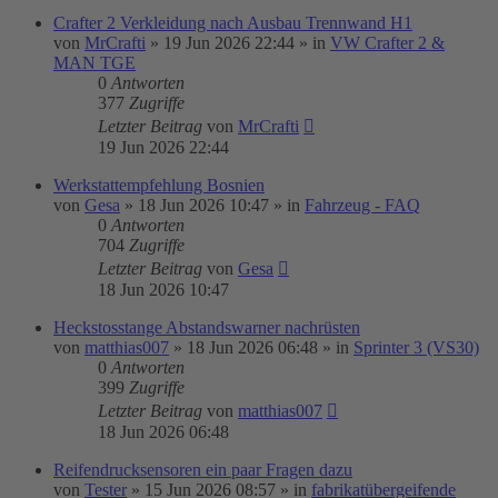
Crafter 2 Verkleidung nach Ausbau Trennwand H1
von
MrCrafti
»
19 Jun 2026 22:44
» in
VW Crafter 2 &
MAN TGE
0
Antworten
377
Zugriffe
Letzter Beitrag
von
MrCrafti
19 Jun 2026 22:44
Werkstattempfehlung Bosnien
von
Gesa
»
18 Jun 2026 10:47
» in
Fahrzeug - FAQ
0
Antworten
704
Zugriffe
Letzter Beitrag
von
Gesa
18 Jun 2026 10:47
Heckstosstange Abstandswarner nachrüsten
von
matthias007
»
18 Jun 2026 06:48
» in
Sprinter 3 (VS30)
0
Antworten
399
Zugriffe
Letzter Beitrag
von
matthias007
18 Jun 2026 06:48
Reifendrucksensoren ein paar Fragen dazu
von
Tester
»
15 Jun 2026 08:57
» in
fabrikatübergeifende