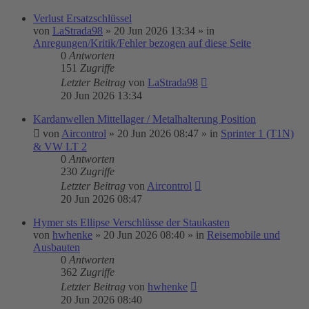
Verlust Ersatzschlüssel
von
LaStrada98
»
20 Jun 2026 13:34
» in
Anregungen/Kritik/Fehler bezogen auf diese Seite
0
Antworten
151
Zugriffe
Letzter Beitrag
von
LaStrada98
20 Jun 2026 13:34
Kardanwellen Mittellager / Metalhalterung Position
von
Aircontrol
»
20 Jun 2026 08:47
» in
Sprinter 1 (T1N)
& VW LT 2
0
Antworten
230
Zugriffe
Letzter Beitrag
von
Aircontrol
20 Jun 2026 08:47
Hymer sts Ellipse Verschlüsse der Staukasten
von
hwhenke
»
20 Jun 2026 08:40
» in
Reisemobile und
Ausbauten
0
Antworten
362
Zugriffe
Letzter Beitrag
von
hwhenke
20 Jun 2026 08:40