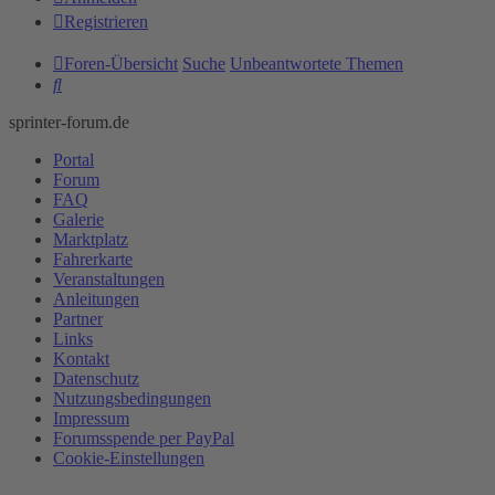
Registrieren
Foren-Übersicht
Suche
Unbeantwortete Themen
Suche
sprinter-forum.de
Portal
Forum
FAQ
Galerie
Marktplatz
Fahrerkarte
Veranstaltungen
Anleitungen
Partner
Links
Kontakt
Datenschutz
Nutzungsbedingungen
Impressum
Forumsspende per PayPal
Cookie-Einstellungen