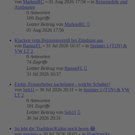
von
MarkusRC
»
01 Aug 2026 17:56
» in
Reisemobile und
Ausbauten
0
Antworten
169
Zugriffe
Letzter Beitrag
von
MarkusRC
01 Aug 2026 17:56
Klacken vom Heizungsventil bei Zündung aus
von
BamseFL
»
31 Jul 2026 16:37
» in
Sprinter 1 (T1N) &
VW LT 2
0
Antworten
74
Zugriffe
Letzter Beitrag
von
BamseFL
31 Jul 2026 16:37
Elektr. Fensterheber nachrüsten - welche Schalter?
von
Seb11
»
30 Jul 2026 20:31
» in
Sprinter 1 (T1N) & VW
LT 2
0
Antworten
101
Zugriffe
Letzter Beitrag
von
Seb11
30 Jul 2026 20:31
So lebt die Tradition/Kultur noch heute.😂
von
mpetrus
»
30 Jul 2026 18:05
» in
Plauderecke