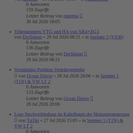
0
Antworten
159
Zugriffe
Letzter Beitrag
von
mpetrus
30 Jul 2026 18:05
Teilenummern VTG und HA von AR4+ZG3
von
DerSimon
»
29 Jul 2026 08:21
» in
Sprinter 3 (VS30)
0
Antworten
136
Zugriffe
Letzter Beitrag
von
DerSimon
29 Jul 2026 08:21
Verständnis Problem Verteilergetriebe
von
Ocean Driver
»
28 Jul 2026 20:06
» in
Sprinter 1
(T1N) & VW LT 2
0
Antworten
133
Zugriffe
Letzter Beitrag
von
Ocean Driver
28 Jul 2026 20:06
Lose Steckverbindung im Kabelbaum der Heizungssteuerung
von
TnTkr
»
27 Jul 2026 15:05
» in
Sprinter 1 (T1N) &
VW LT 2
0
Antworten