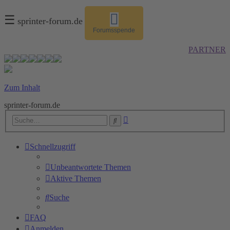
☰
sprinter-forum.de
Forumsspende
PARTNER
Zum Inhalt
sprinter-forum.de
Erweiterte
Suche
Suche
Schnellzugriff
Unbeantwortete Themen
Aktive Themen
Suche
FAQ
Anmelden