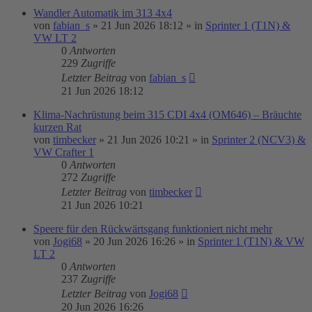
Wandler Automatik im 313 4x4
von
fabian_s
»
21 Jun 2026 18:12
» in
Sprinter 1 (T1N) &
VW LT 2
0
Antworten
229
Zugriffe
Letzter Beitrag
von
fabian_s
21 Jun 2026 18:12
Klima-Nachrüstung beim 315 CDI 4x4 (OM646) – Bräuchte
kurzen Rat
von
timbecker
»
21 Jun 2026 10:21
» in
Sprinter 2 (NCV3) &
VW Crafter 1
0
Antworten
272
Zugriffe
Letzter Beitrag
von
timbecker
21 Jun 2026 10:21
Speere für den Rückwärtsgang funktioniert nicht mehr
von
Jogi68
»
20 Jun 2026 16:26
» in
Sprinter 1 (T1N) & VW
LT 2
0
Antworten
237
Zugriffe
Letzter Beitrag
von
Jogi68
20 Jun 2026 16:26