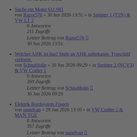
Suche ein Motor 611.981
von
Razor576
»
30 Jun 2026 13:51
» in
Sprinter 1 (T1N) &
VW LT 2
0
Antworten
211
Zugriffe
Letzter Beitrag
von
Razor576
30 Jun 2026 13:51
Welcher AHK ist das? Stufe an AHK unbekannt- Typschild
verloren.
von
Schnafdolin
»
30 Jun 2026 09:29
» in
Sprinter 2 (NCV3)
& VW Crafter 1
0
Antworten
269
Zugriffe
Letzter Beitrag
von
Schnafdolin
30 Jun 2026 09:29
Elektrik Bordsystem Fragen
von
panelvan
»
29 Jun 2026 13:10
» in
VW Crafter 2 &
MAN TGE
0
Antworten
357
Zugriffe
Letzter Beitrag
von
panelvan