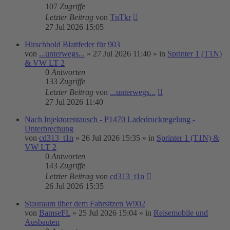
107
Zugriffe
Letzter Beitrag
von
TnTkr
27 Jul 2026 15:05
Hirschbold Blattfeder für 903
von
...unterwegs...
»
27 Jul 2026 11:40
» in
Sprinter 1 (T1N)
& VW LT 2
0
Antworten
133
Zugriffe
Letzter Beitrag
von
...unterwegs...
27 Jul 2026 11:40
Nach Injektorentausch - P1470 Ladedruckregelung -
Unterbrechung
von
cd313_t1n
»
26 Jul 2026 15:35
» in
Sprinter 1 (T1N) &
VW LT 2
0
Antworten
143
Zugriffe
Letzter Beitrag
von
cd313_t1n
26 Jul 2026 15:35
Stauraum über dem Fahrsitzen W902
von
BamseFL
»
25 Jul 2026 15:04
» in
Reisemobile und
Ausbauten