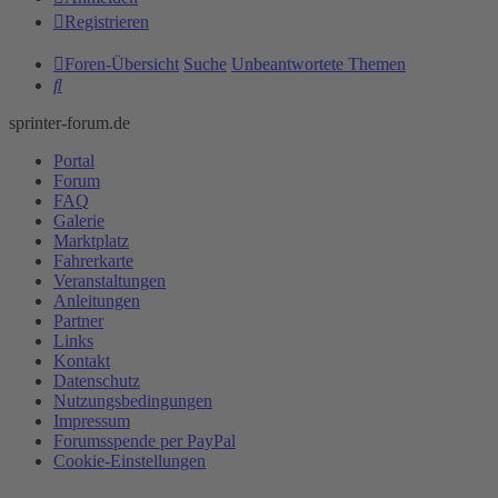
Registrieren
Foren-Übersicht
Suche
Unbeantwortete Themen
Suche
sprinter-forum.de
Portal
Forum
FAQ
Galerie
Marktplatz
Fahrerkarte
Veranstaltungen
Anleitungen
Partner
Links
Kontakt
Datenschutz
Nutzungsbedingungen
Impressum
Forumsspende per PayPal
Cookie-Einstellungen