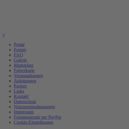
×
Portal
Forum
FAQ
Galerie
Marktplatz
Fahrerkarte
Veranstaltungen
Anleitungen
Partner
Links
Kontakt
Datenschutz
Nutzungsbedingungen
Impressum
Forumsspende per PayPal
Cookie-Einstellungen