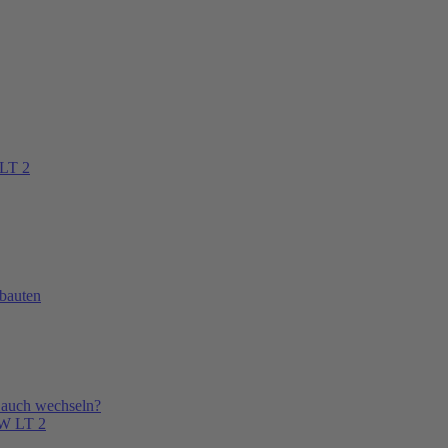
 LT 2
bauten
 auch wechseln?
VW LT 2