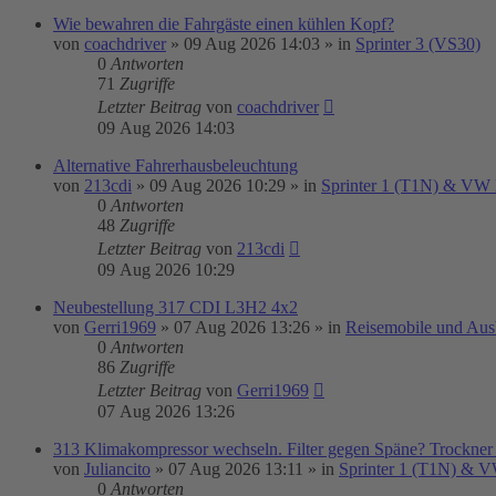
Wie bewahren die Fahrgäste einen kühlen Kopf?
von
coachdriver
»
09 Aug 2026 14:03
» in
Sprinter 3 (VS30)
0
Antworten
71
Zugriffe
Letzter Beitrag
von
coachdriver
09 Aug 2026 14:03
Alternative Fahrerhausbeleuchtung
von
213cdi
»
09 Aug 2026 10:29
» in
Sprinter 1 (T1N) & VW
0
Antworten
48
Zugriffe
Letzter Beitrag
von
213cdi
09 Aug 2026 10:29
Neubestellung 317 CDI L3H2 4x2
von
Gerri1969
»
07 Aug 2026 13:26
» in
Reisemobile und Aus
0
Antworten
86
Zugriffe
Letzter Beitrag
von
Gerri1969
07 Aug 2026 13:26
313 Klimakompressor wechseln. Filter gegen Späne? Trockner
von
Juliancito
»
07 Aug 2026 13:11
» in
Sprinter 1 (T1N) & 
0
Antworten