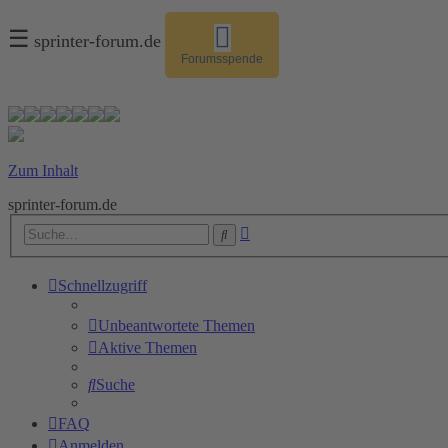
☰
sprinter-forum.de
Forumsspende
Zum Inhalt
sprinter-forum.de
Erweiterte
Suche
Suche
Schnellzugriff
Unbeantwortete Themen
Aktive Themen
Suche
FAQ
Anmelden