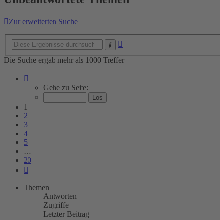
Zur erweiterten Suche
Erweiterte
Suche
Suche
Die Suche ergab mehr als 1000 Treffer
Seite
1
Gehe zu Seite:
von
20
1
2
3
4
5
…
20
Nächste
Themen
Antworten
Zugriffe
Letzter Beitrag