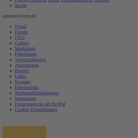
Suche
sprinter-forum.de
Portal
Forum
FAQ
Galerie
Marktplatz
Fahrerkarte
Veranstaltungen
Anleitungen
Partner
Links
Kontakt
Datenschutz
Nutzungsbedingungen
Impressum
Forumsspende per PayPal
Cookie-Einstellungen