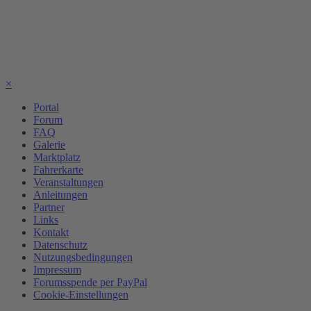
×
Portal
Forum
FAQ
Galerie
Marktplatz
Fahrerkarte
Veranstaltungen
Anleitungen
Partner
Links
Kontakt
Datenschutz
Nutzungsbedingungen
Impressum
Forumsspende per PayPal
Cookie-Einstellungen