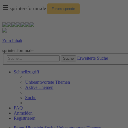
☰
sprinter-forum.de
Forumsspende
Zum Inhalt
sprinter-forum.de
Erweiterte Suche
Suche
Schnellzugriff
Unbeantwortete Themen
Aktive Themen
Suche
FAQ
Anmelden
Registrieren
Foren-Übersicht
Suche
Unbeantwortete Themen