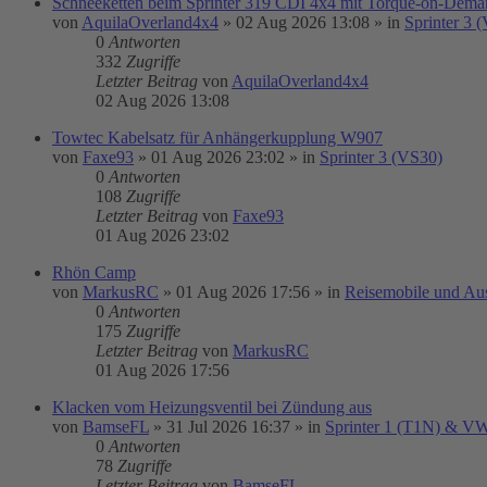
Schneeketten beim Sprinter 319 CDI 4x4 mit Torque-on-Demand
von
AquilaOverland4x4
»
02 Aug 2026 13:08
» in
Sprinter 3 
0
Antworten
332
Zugriffe
Letzter Beitrag
von
AquilaOverland4x4
02 Aug 2026 13:08
Towtec Kabelsatz für Anhängerkupplung W907
von
Faxe93
»
01 Aug 2026 23:02
» in
Sprinter 3 (VS30)
0
Antworten
108
Zugriffe
Letzter Beitrag
von
Faxe93
01 Aug 2026 23:02
Rhön Camp
von
MarkusRC
»
01 Aug 2026 17:56
» in
Reisemobile und Au
0
Antworten
175
Zugriffe
Letzter Beitrag
von
MarkusRC
01 Aug 2026 17:56
Klacken vom Heizungsventil bei Zündung aus
von
BamseFL
»
31 Jul 2026 16:37
» in
Sprinter 1 (T1N) & V
0
Antworten
78
Zugriffe
Letzter Beitrag
von
BamseFL