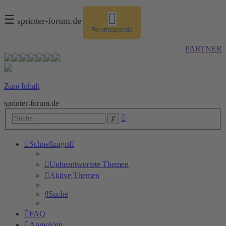
☰
sprinter-forum.de
Forumsspende
PARTNER
Zum Inhalt
sprinter-forum.de
Erweiterte
Suche
Suche
Schnellzugriff
Unbeantwortete Themen
Aktive Themen
Suche
FAQ
Anmelden