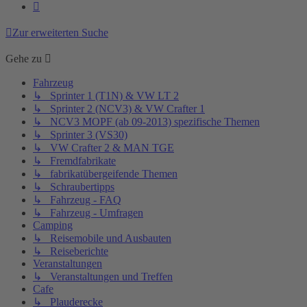
Nächste
Zur erweiterten Suche
Gehe zu
Fahrzeug
↳ Sprinter 1 (T1N) & VW LT 2
↳ Sprinter 2 (NCV3) & VW Crafter 1
↳ NCV3 MOPF (ab 09-2013) spezifische Themen
↳ Sprinter 3 (VS30)
↳ VW Crafter 2 & MAN TGE
↳ Fremdfabrikate
↳ fabrikatübergeifende Themen
↳ Schraubertipps
↳ Fahrzeug - FAQ
↳ Fahrzeug - Umfragen
Camping
↳ Reisemobile und Ausbauten
↳ Reiseberichte
Veranstaltungen
↳ Veranstaltungen und Treffen
Cafe
↳ Plauderecke