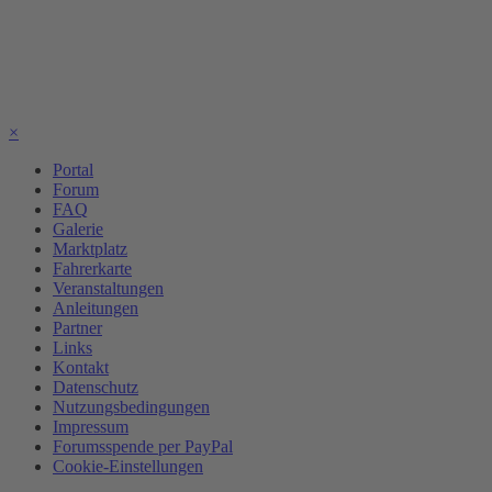
×
Portal
Forum
FAQ
Galerie
Marktplatz
Fahrerkarte
Veranstaltungen
Anleitungen
Partner
Links
Kontakt
Datenschutz
Nutzungsbedingungen
Impressum
Forumsspende per PayPal
Cookie-Einstellungen