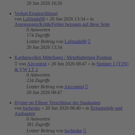
20 Jun 2026 16:26
Verlust Ersatzschlüssel
von
LaStrada98
»
20 Jun 2026 13:34
» in
Anregungen/Kritik/Fehler bezogen auf diese Seite
0
Antworten
174
Zugriffe
Letzter Beitrag
von
LaStrada98
20 Jun 2026 13:34
Kardanwellen Mittellager / Metalhalterung Position
von
Aircontrol
»
20 Jun 2026 08:47
» in
Sprinter 1 (T1N)
& VW LT 2
0
Antworten
234
Zugriffe
Letzter Beitrag
von
Aircontrol
20 Jun 2026 08:47
Hymer sts Ellipse Verschlüsse der Staukasten
von
hwhenke
»
20 Jun 2026 08:40
» in
Reisemobile und
Ausbauten
0
Antworten
381
Zugriffe
Letzter Beitrag
von
hwhenke