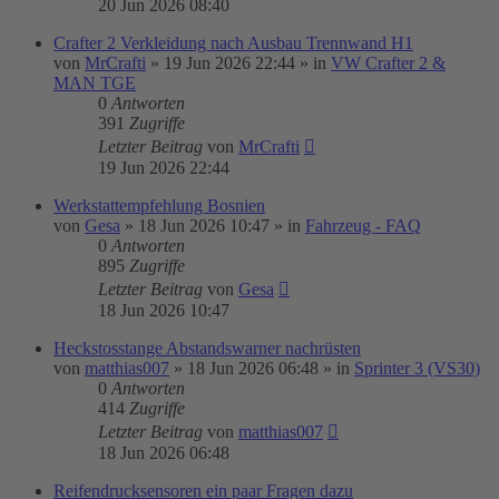
20 Jun 2026 08:40
Crafter 2 Verkleidung nach Ausbau Trennwand H1
von
MrCrafti
»
19 Jun 2026 22:44
» in
VW Crafter 2 &
MAN TGE
0
Antworten
391
Zugriffe
Letzter Beitrag
von
MrCrafti
19 Jun 2026 22:44
Werkstattempfehlung Bosnien
von
Gesa
»
18 Jun 2026 10:47
» in
Fahrzeug - FAQ
0
Antworten
895
Zugriffe
Letzter Beitrag
von
Gesa
18 Jun 2026 10:47
Heckstosstange Abstandswarner nachrüsten
von
matthias007
»
18 Jun 2026 06:48
» in
Sprinter 3 (VS30)
0
Antworten
414
Zugriffe
Letzter Beitrag
von
matthias007
18 Jun 2026 06:48
Reifendrucksensoren ein paar Fragen dazu