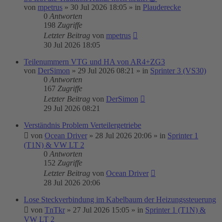
von
mpetrus
»
30 Jul 2026 18:05
» in
Plauderecke
0
Antworten
198
Zugriffe
Letzter Beitrag
von
mpetrus
30 Jul 2026 18:05
Teilenummern VTG und HA von AR4+ZG3
von
DerSimon
»
29 Jul 2026 08:21
» in
Sprinter 3 (VS30)
0
Antworten
167
Zugriffe
Letzter Beitrag
von
DerSimon
29 Jul 2026 08:21
Verständnis Problem Verteilergetriebe
von
Ocean Driver
»
28 Jul 2026 20:06
» in
Sprinter 1
(T1N) & VW LT 2
0
Antworten
152
Zugriffe
Letzter Beitrag
von
Ocean Driver
28 Jul 2026 20:06
Lose Steckverbindung im Kabelbaum der Heizungssteuerung
von
TnTkr
»
27 Jul 2026 15:05
» in
Sprinter 1 (T1N) &
VW LT 2