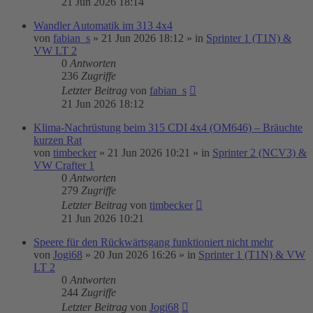
21 Jun 2026 18:14
Wandler Automatik im 313 4x4
von
fabian_s
»
21 Jun 2026 18:12
» in
Sprinter 1 (T1N) &
VW LT 2
0
Antworten
236
Zugriffe
Letzter Beitrag
von
fabian_s
21 Jun 2026 18:12
Klima-Nachrüstung beim 315 CDI 4x4 (OM646) – Bräuchte
kurzen Rat
von
timbecker
»
21 Jun 2026 10:21
» in
Sprinter 2 (NCV3) &
VW Crafter 1
0
Antworten
279
Zugriffe
Letzter Beitrag
von
timbecker
21 Jun 2026 10:21
Speere für den Rückwärtsgang funktioniert nicht mehr
von
Jogi68
»
20 Jun 2026 16:26
» in
Sprinter 1 (T1N) & VW
LT 2
0
Antworten
244
Zugriffe
Letzter Beitrag
von
Jogi68