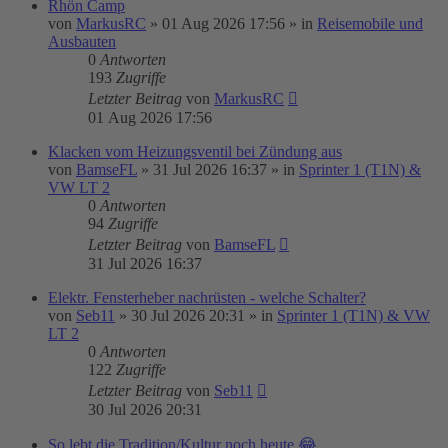
Rhön Camp
von
MarkusRC
»
01 Aug 2026 17:56
» in
Reisemobile und
Ausbauten
0
Antworten
193
Zugriffe
Letzter Beitrag
von
MarkusRC
01 Aug 2026 17:56
Klacken vom Heizungsventil bei Zündung aus
von
BamseFL
»
31 Jul 2026 16:37
» in
Sprinter 1 (T1N) &
VW LT 2
0
Antworten
94
Zugriffe
Letzter Beitrag
von
BamseFL
31 Jul 2026 16:37
Elektr. Fensterheber nachrüsten - welche Schalter?
von
Seb11
»
30 Jul 2026 20:31
» in
Sprinter 1 (T1N) & VW
LT 2
0
Antworten
122
Zugriffe
Letzter Beitrag
von
Seb11
30 Jul 2026 20:31
So lebt die Tradition/Kultur noch heute.😂