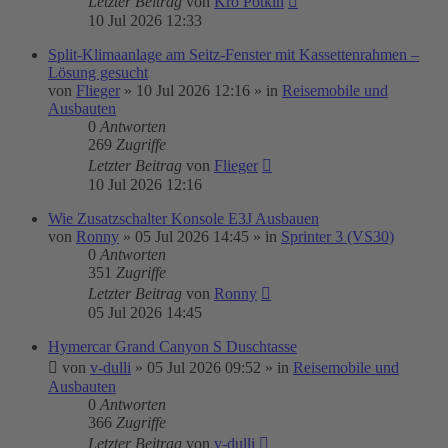
Letzter Beitrag
von
Kro Potkin
10 Jul 2026 12:33
Split-Klimaanlage am Seitz-Fenster mit Kassettenrahmen –
Lösung gesucht
von
Flieger
»
10 Jul 2026 12:16
» in
Reisemobile und
Ausbauten
0
Antworten
269
Zugriffe
Letzter Beitrag
von
Flieger
10 Jul 2026 12:16
Wie Zusatzschalter Konsole E3J Ausbauen
von
Ronny
»
05 Jul 2026 14:45
» in
Sprinter 3 (VS30)
0
Antworten
351
Zugriffe
Letzter Beitrag
von
Ronny
05 Jul 2026 14:45
Hymercar Grand Canyon S Duschtasse
von
v-dulli
»
05 Jul 2026 09:52
» in
Reisemobile und
Ausbauten
0
Antworten
366
Zugriffe
Letzter Beitrag
von
v-dulli