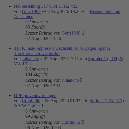
Neubestellung 317 CDI L3H2 4x2
von
Gerri1969
»
07 Aug 2026 13:26
» in
Reisemobile und
Ausbauten
0
Antworten
66
Zugriffe
Letzter Beitrag
von
Gerri1969
07 Aug 2026 13:26
313 Klimakompressor wechseln. Filter gegen Späne?
Trockner auch wechseln?
von
Juliancito
»
07 Aug 2026 13:11
» in
Sprinter 1 (T1N) &
VW LT 2
0
Antworten
184
Zugriffe
Letzter Beitrag
von
Juliancito
07 Aug 2026 13:11
DPF präventiv reinigen
von
Cornhulio
»
06 Aug 2026 01:03
» in
Sprinter 2 (NCV3)
& VW Crafter 1
0
Antworten
99
Zugriffe
Letzter Beitrag
von
Cornhulio
06 Aug 2026 01:03