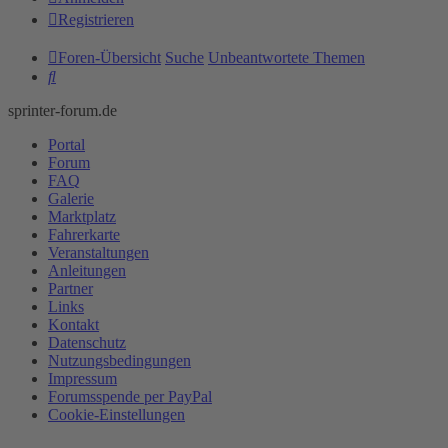
Registrieren
Foren-Übersicht
Suche
Unbeantwortete Themen
Suche
sprinter-forum.de
Portal
Forum
FAQ
Galerie
Marktplatz
Fahrerkarte
Veranstaltungen
Anleitungen
Partner
Links
Kontakt
Datenschutz
Nutzungsbedingungen
Impressum
Forumsspende per PayPal
Cookie-Einstellungen