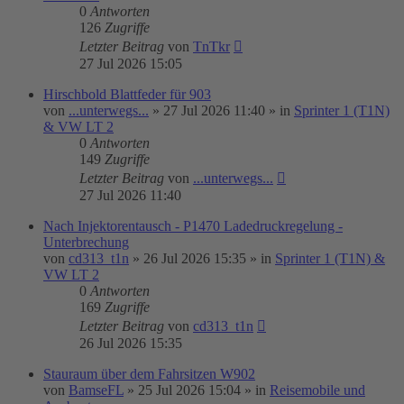
0
Antworten
126
Zugriffe
Letzter Beitrag
von
TnTkr
27 Jul 2026 15:05
Hirschbold Blattfeder für 903
von
...unterwegs...
»
27 Jul 2026 11:40
» in
Sprinter 1 (T1N)
& VW LT 2
0
Antworten
149
Zugriffe
Letzter Beitrag
von
...unterwegs...
27 Jul 2026 11:40
Nach Injektorentausch - P1470 Ladedruckregelung -
Unterbrechung
von
cd313_t1n
»
26 Jul 2026 15:35
» in
Sprinter 1 (T1N) &
VW LT 2
0
Antworten
169
Zugriffe
Letzter Beitrag
von
cd313_t1n
26 Jul 2026 15:35
Stauraum über dem Fahrsitzen W902
von
BamseFL
»
25 Jul 2026 15:04
» in
Reisemobile und