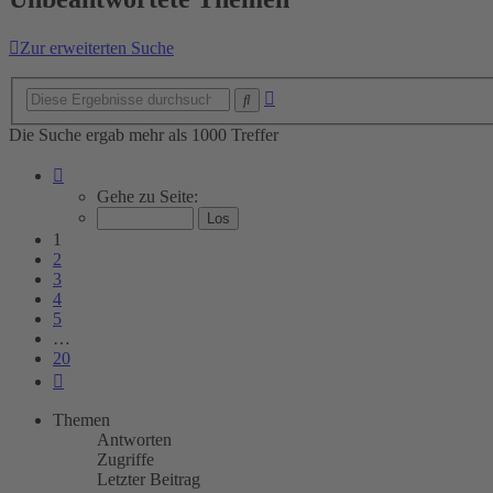
Zur erweiterten Suche
Erweiterte
Suche
Suche
Die Suche ergab mehr als 1000 Treffer
Seite
1
Gehe zu Seite:
von
20
1
2
3
4
5
…
20
Nächste
Themen
Antworten
Zugriffe
Letzter Beitrag