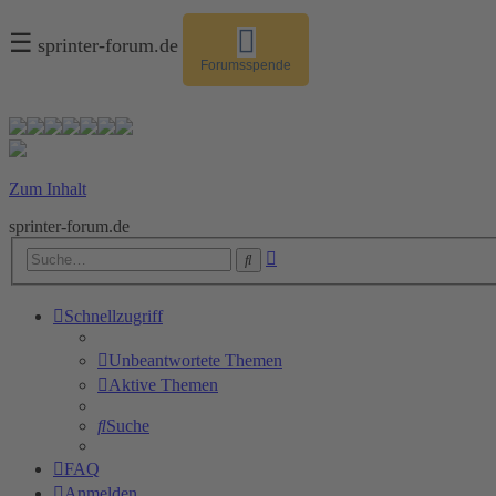
☰
sprinter-forum.de
Forumsspende
Zum Inhalt
sprinter-forum.de
Erweiterte
Suche
Suche
Schnellzugriff
Unbeantwortete Themen
Aktive Themen
Suche
FAQ
Anmelden