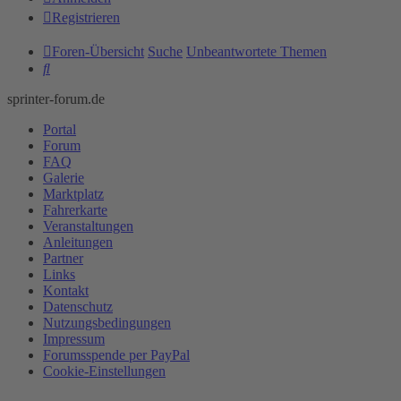
Registrieren
Foren-Übersicht
Suche
Unbeantwortete Themen
Suche
sprinter-forum.de
Portal
Forum
FAQ
Galerie
Marktplatz
Fahrerkarte
Veranstaltungen
Anleitungen
Partner
Links
Kontakt
Datenschutz
Nutzungsbedingungen
Impressum
Forumsspende per PayPal
Cookie-Einstellungen