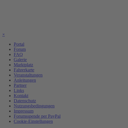
×
Portal
Forum
FAQ
Galerie
Marktplatz
Fahrerkarte
Veranstaltungen
Anleitungen
Partner
Links
Kontakt
Datenschutz
Nutzungsbedingungen
Impressum
Forumsspende per PayPal
Cookie-Einstellungen