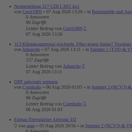
Neubestellung 317 CDI L3H2 4x2
von
Gerri1969
»
07 Aug 2026 13:26
» in
Reisemobile und Aus
0
Antworten
60
Zugriffe
Letzter Beitrag
von
Gerri1969
07 Aug 2026 13:26
313 Klimakompressor wechseln. Filter gegen Späne? Trockner
von
Juliancito
»
07 Aug 2026 13:11
» in
Sprinter 1 (T1N) & 
0
Antworten
157
Zugriffe
Letzter Beitrag
von
Juliancito
07 Aug 2026 13:11
DPF präventiv reinigen
von
Cornhulio
»
06 Aug 2026 01:03
» in
Sprinter 2 (NCV3) &
0
Antworten
96
Zugriffe
Letzter Beitrag
von
Cornhulio
06 Aug 2026 01:03
Einbau Eberspächer Airtronic D2
von
asap
»
05 Aug 2026 20:56
» in
Sprinter 2 (NCV3) & VW
0
Antworten