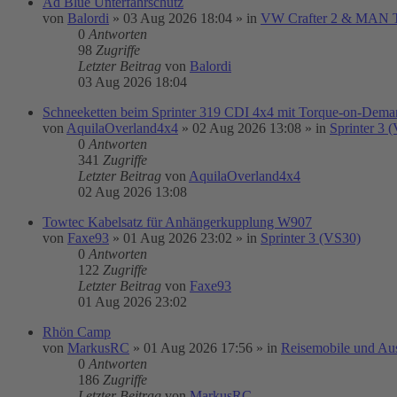
Ad Blue Unterfahrschutz
von
Balordi
»
03 Aug 2026 18:04
» in
VW Crafter 2 & MAN
0
Antworten
98
Zugriffe
Letzter Beitrag
von
Balordi
03 Aug 2026 18:04
Schneeketten beim Sprinter 319 CDI 4x4 mit Torque-on-Demand
von
AquilaOverland4x4
»
02 Aug 2026 13:08
» in
Sprinter 3 
0
Antworten
341
Zugriffe
Letzter Beitrag
von
AquilaOverland4x4
02 Aug 2026 13:08
Towtec Kabelsatz für Anhängerkupplung W907
von
Faxe93
»
01 Aug 2026 23:02
» in
Sprinter 3 (VS30)
0
Antworten
122
Zugriffe
Letzter Beitrag
von
Faxe93
01 Aug 2026 23:02
Rhön Camp
von
MarkusRC
»
01 Aug 2026 17:56
» in
Reisemobile und Au
0
Antworten
186
Zugriffe
Letzter Beitrag
von
MarkusRC