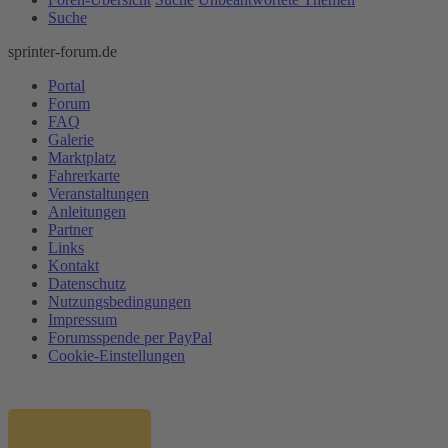
Suche
sprinter-forum.de
Portal
Forum
FAQ
Galerie
Marktplatz
Fahrerkarte
Veranstaltungen
Anleitungen
Partner
Links
Kontakt
Datenschutz
Nutzungsbedingungen
Impressum
Forumsspende per PayPal
Cookie-Einstellungen