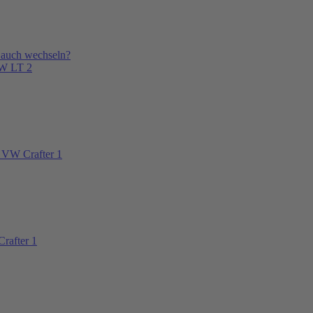
 auch wechseln?
VW LT 2
 VW Crafter 1
rafter 1