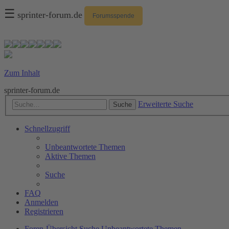
☰
sprinter-forum.de
Forumsspende
Zum Inhalt
sprinter-forum.de
Erweiterte Suche
Suche
Schnellzugriff
Unbeantwortete Themen
Aktive Themen
Suche
FAQ
Anmelden
Registrieren
Foren-Übersicht
Suche
Unbeantwortete Themen