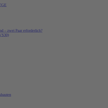
 TGE
 – zwei Paar erforderlich?
(VS30)
sbauten