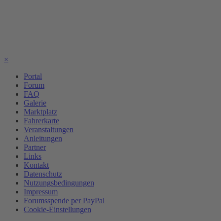
×
Portal
Forum
FAQ
Galerie
Marktplatz
Fahrerkarte
Veranstaltungen
Anleitungen
Partner
Links
Kontakt
Datenschutz
Nutzungsbedingungen
Impressum
Forumsspende per PayPal
Cookie-Einstellungen