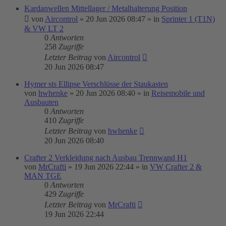
Kardanwellen Mittellager / Metalhalterung Position
von
Aircontrol
»
20 Jun 2026 08:47
» in
Sprinter 1 (T1N)
& VW LT 2
0
Antworten
258
Zugriffe
Letzter Beitrag
von
Aircontrol
20 Jun 2026 08:47
Hymer sts Ellipse Verschlüsse der Staukasten
von
hwhenke
»
20 Jun 2026 08:40
» in
Reisemobile und
Ausbauten
0
Antworten
410
Zugriffe
Letzter Beitrag
von
hwhenke
20 Jun 2026 08:40
Crafter 2 Verkleidung nach Ausbau Trennwand H1
von
MrCrafti
»
19 Jun 2026 22:44
» in
VW Crafter 2 &
MAN TGE
0
Antworten
429
Zugriffe
Letzter Beitrag
von
MrCrafti
19 Jun 2026 22:44