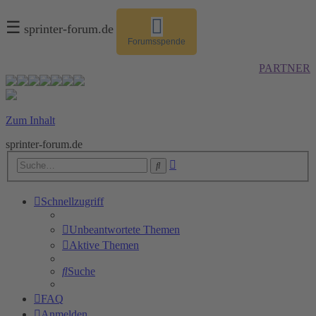
☰
sprinter-forum.de
Forumsspende
PARTNER
Zum Inhalt
sprinter-forum.de
Erweiterte
Suche
Suche
Schnellzugriff
Unbeantwortete Themen
Aktive Themen
Suche
FAQ
Anmelden