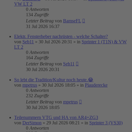
VW LT 2
0
Antworten
134
Zugriffe
Letzter Beitrag
von
BamseFL
31 Jul 2026 16:37
Elektr. Fensterheber nachrüsten - welche Schalter?
von
Seb11
»
30 Jul 2026 20:31
» in
Sprinter 1 (T1N) & VW
LT 2
0
Antworten
164
Zugriffe
Letzter Beitrag
von
Seb11
30 Jul 2026 20:31
So lebt die Tradition/Kultur noch heute.😂
von
mpetrus
»
30 Jul 2026 18:05
» in
Plauderecke
0
Antworten
232
Zugriffe
Letzter Beitrag
von
mpetrus
30 Jul 2026 18:05
Teilenummern VTG und HA von AR4+ZG3
von
DerSimon
»
29 Jul 2026 08:21
» in
Sprinter 3 (VS30)
0
Antworten