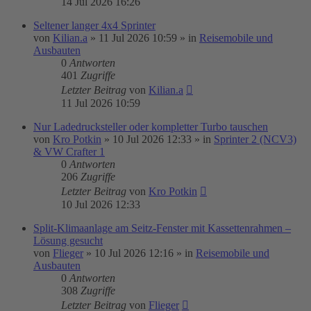
14 Jul 2026 16:26
Seltener langer 4x4 Sprinter
von
Kilian.a
»
11 Jul 2026 10:59
» in
Reisemobile und
Ausbauten
0
Antworten
401
Zugriffe
Letzter Beitrag
von
Kilian.a
11 Jul 2026 10:59
Nur Ladedrucksteller oder kompletter Turbo tauschen
von
Kro Potkin
»
10 Jul 2026 12:33
» in
Sprinter 2 (NCV3)
& VW Crafter 1
0
Antworten
206
Zugriffe
Letzter Beitrag
von
Kro Potkin
10 Jul 2026 12:33
Split-Klimaanlage am Seitz-Fenster mit Kassettenrahmen –
Lösung gesucht
von
Flieger
»
10 Jul 2026 12:16
» in
Reisemobile und
Ausbauten
0
Antworten
308
Zugriffe
Letzter Beitrag
von
Flieger