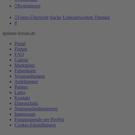
Registrieren
Foren-Übersicht
Suche
Unbeantwortete Themen
Suche
sprinter-forum.de
Portal
Forum
FAQ
Galerie
Marktplatz
Fahrerkarte
Veranstaltungen
Anleitungen
Partner
Links
Kontakt
Datenschutz
Nutzungsbedingungen
Impressum
Forumsspende per PayPal
Cookie-Einstellungen