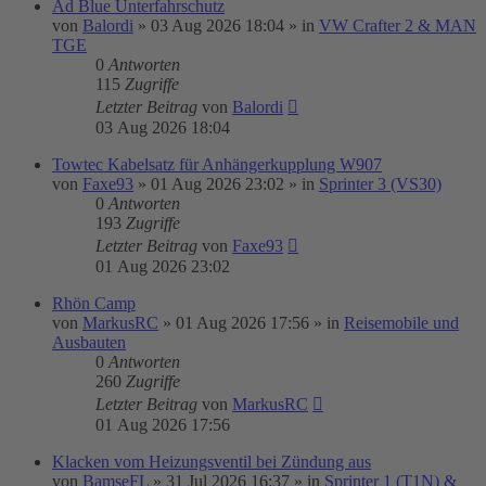
Ad Blue Unterfahrschutz
von
Balordi
»
03 Aug 2026 18:04
» in
VW Crafter 2 & MAN
TGE
0
Antworten
115
Zugriffe
Letzter Beitrag
von
Balordi
03 Aug 2026 18:04
Towtec Kabelsatz für Anhängerkupplung W907
von
Faxe93
»
01 Aug 2026 23:02
» in
Sprinter 3 (VS30)
0
Antworten
193
Zugriffe
Letzter Beitrag
von
Faxe93
01 Aug 2026 23:02
Rhön Camp
von
MarkusRC
»
01 Aug 2026 17:56
» in
Reisemobile und
Ausbauten
0
Antworten
260
Zugriffe
Letzter Beitrag
von
MarkusRC
01 Aug 2026 17:56
Klacken vom Heizungsventil bei Zündung aus
von
BamseFL
»
31 Jul 2026 16:37
» in
Sprinter 1 (T1N) &