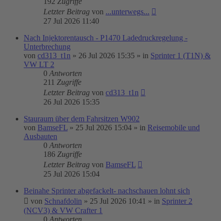
192
Zugriffe
Letzter Beitrag
von
...unterwegs...
27 Jul 2026 11:40
Nach Injektorentausch - P1470 Ladedruckregelung -
Unterbrechung
von
cd313_t1n
»
26 Jul 2026 15:35
» in
Sprinter 1 (T1N) &
VW LT 2
0
Antworten
211
Zugriffe
Letzter Beitrag
von
cd313_t1n
26 Jul 2026 15:35
Stauraum über dem Fahrsitzen W902
von
BamseFL
»
25 Jul 2026 15:04
» in
Reisemobile und
Ausbauten
0
Antworten
186
Zugriffe
Letzter Beitrag
von
BamseFL
25 Jul 2026 15:04
Beinahe Sprinter abgefackelt- nachschauen lohnt sich
von
Schnafdolin
»
25 Jul 2026 10:41
» in
Sprinter 2
(NCV3) & VW Crafter 1
0
Antworten