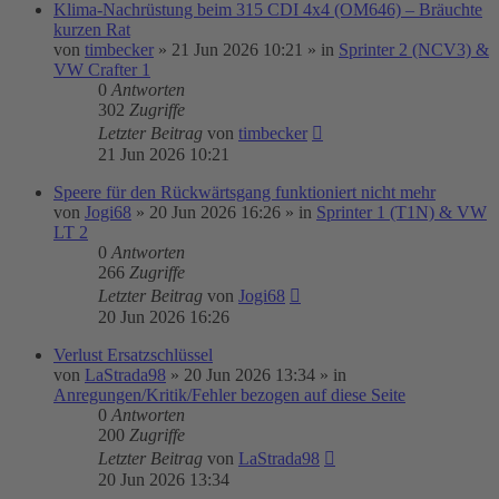
Klima-Nachrüstung beim 315 CDI 4x4 (OM646) – Bräuchte
kurzen Rat
von
timbecker
»
21 Jun 2026 10:21
» in
Sprinter 2 (NCV3) &
VW Crafter 1
0
Antworten
302
Zugriffe
Letzter Beitrag
von
timbecker
21 Jun 2026 10:21
Speere für den Rückwärtsgang funktioniert nicht mehr
von
Jogi68
»
20 Jun 2026 16:26
» in
Sprinter 1 (T1N) & VW
LT 2
0
Antworten
266
Zugriffe
Letzter Beitrag
von
Jogi68
20 Jun 2026 16:26
Verlust Ersatzschlüssel
von
LaStrada98
»
20 Jun 2026 13:34
» in
Anregungen/Kritik/Fehler bezogen auf diese Seite
0
Antworten
200
Zugriffe
Letzter Beitrag
von
LaStrada98
20 Jun 2026 13:34