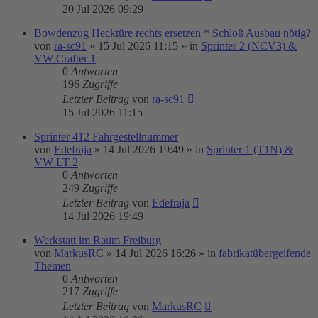
20 Jul 2026 09:29
Bowdenzug Hecktüre rechts ersetzen * Schloß Ausbau nötig?
von
ra-sc91
»
15 Jul 2026 11:15
» in
Sprinter 2 (NCV3) &
VW Crafter 1
0
Antworten
196
Zugriffe
Letzter Beitrag
von
ra-sc91
15 Jul 2026 11:15
Sprinter 412 Fahrgestellnummer
von
Edefraja
»
14 Jul 2026 19:49
» in
Sprinter 1 (T1N) &
VW LT 2
0
Antworten
249
Zugriffe
Letzter Beitrag
von
Edefraja
14 Jul 2026 19:49
Werkstatt im Raum Freiburg
von
MarkusRC
»
14 Jul 2026 16:26
» in
fabrikatübergeifende
Themen
0
Antworten
217
Zugriffe
Letzter Beitrag
von
MarkusRC