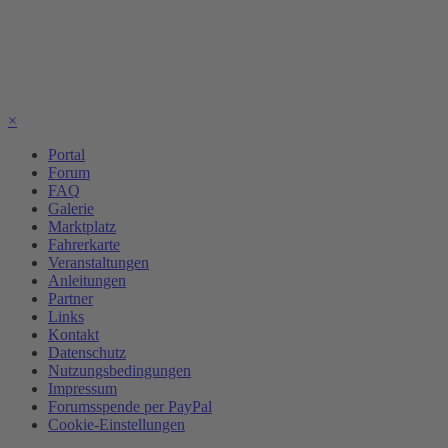
×
Portal
Forum
FAQ
Galerie
Marktplatz
Fahrerkarte
Veranstaltungen
Anleitungen
Partner
Links
Kontakt
Datenschutz
Nutzungsbedingungen
Impressum
Forumsspende per PayPal
Cookie-Einstellungen