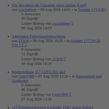
Wie bewahren die Fahrgäste einen kühlen Kopf?
von
coachdriver
»
09 Aug 2026 14:03
» in
Sprinter 3 (VS30)
0
Antworten
80
Zugriffe
Letzter Beitrag
von
coachdriver
09 Aug 2026 14:03
Alternative Fahrerhausbeleuchtung
von
213cdi
»
09 Aug 2026 10:29
» in
Sprinter 1 (T1N) &
VW LT 2
0
Antworten
51
Zugriffe
Letzter Beitrag
von
213cdi
09 Aug 2026 10:29
Neubestellung 317 CDI L3H2 4x2
von
Gerri1969
»
07 Aug 2026 13:26
» in
Reisemobile und
Ausbauten
0
Antworten
86
Zugriffe
Letzter Beitrag
von
Gerri1969
07 Aug 2026 13:26
313 Klimakompressor wechseln. Filter gegen Späne?