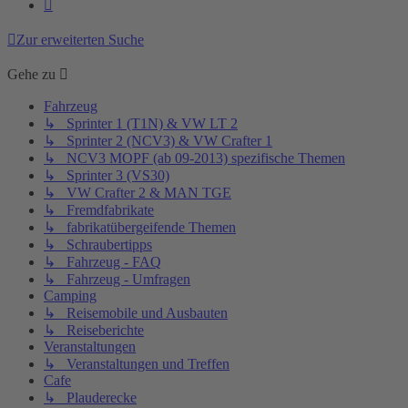
Nächste
Zur erweiterten Suche
Gehe zu
Fahrzeug
↳ Sprinter 1 (T1N) & VW LT 2
↳ Sprinter 2 (NCV3) & VW Crafter 1
↳ NCV3 MOPF (ab 09-2013) spezifische Themen
↳ Sprinter 3 (VS30)
↳ VW Crafter 2 & MAN TGE
↳ Fremdfabrikate
↳ fabrikatübergeifende Themen
↳ Schraubertipps
↳ Fahrzeug - FAQ
↳ Fahrzeug - Umfragen
Camping
↳ Reisemobile und Ausbauten
↳ Reiseberichte
Veranstaltungen
↳ Veranstaltungen und Treffen
Cafe
↳ Plauderecke