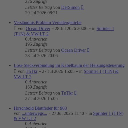
226
Zugriffe
Letzter Beitrag
von
DerSimon
29 Jul 2026 08:21
Verständnis Problem Verteilergetriebe
von
Ocean Driver
»
28 Jul 2026 20:06
» in
Sprinter 1
(T1N) & VW LT 2
0
Antworten
195
Zugriffe
Letzter Beitrag
von
Ocean Driver
28 Jul 2026 20:06
Lose Steckverbindung im Kabelbaum der Heizungssteuerung
von
TnTkr
»
27 Jul 2026 15:05
» in
Sprinter 1 (T1N) &
VW LT 2
0
Antworten
169
Zugriffe
Letzter Beitrag
von
TnTkr
27 Jul 2026 15:05
Hirschbold Blattfeder für 903
von
...unterwegs...
»
27 Jul 2026 11:40
» in
Sprinter 1 (T1N)
& VW LT 2
0
Antworten