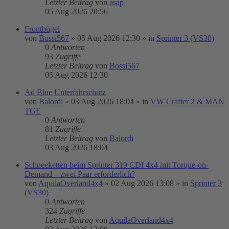
Letzter Beitrag
von
asap
05 Aug 2026 20:56
Frontbügel
von
Bossi567
»
05 Aug 2026 12:30
» in
Sprinter 3 (VS30)
0
Antworten
93
Zugriffe
Letzter Beitrag
von
Bossi567
05 Aug 2026 12:30
Ad Blue Unterfahrschutz
von
Balordi
»
03 Aug 2026 18:04
» in
VW Crafter 2 & MAN
TGE
0
Antworten
81
Zugriffe
Letzter Beitrag
von
Balordi
03 Aug 2026 18:04
Schneeketten beim Sprinter 319 CDI 4x4 mit Torque-on-
Demand – zwei Paar erforderlich?
von
AquilaOverland4x4
»
02 Aug 2026 13:08
» in
Sprinter 3
(VS30)
0
Antworten
324
Zugriffe
Letzter Beitrag
von
AquilaOverland4x4