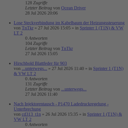
128
Zugriffe
Letzter Beitrag
von
Ocean Driver
28 Jul 2026 20:06
Lose Steckverbindung im Kabelbaum der Heizungssteuerung
von
TnTkr
»
27 Jul 2026 15:05
» in
Sprinter 1 (T1N) & VW
LT 2
0
Antworten
104
Zugriffe
Letzter Beitrag
von
TnTkr
27 Jul 2026 15:05
Hirschbold Blattfeder für 903
von
...unterwegs...
»
27 Jul 2026 11:40
» in
Sprinter 1 (T1N)
& VW LT 2
0
Antworten
131
Zugriffe
Letzter Beitrag
von
...unterwegs...
27 Jul 2026 11:40
Nach Injektorentausch - P1470 Ladedruckregelung -
Unterbrechung
von
cd313_t1n
»
26 Jul 2026 15:35
» in
Sprinter 1 (T1N) &
VW LT 2
0
Antworten