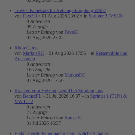
02 Aug 2026 13:08
Towtec Kabelsatz für Anhängerkupplung W907
von
Faxe93
»
01 Aug 2026 23:02
» in
Sprinter 3 (VS30)
0
Antworten
99
Zugriffe
Letzter Beitrag
von
Faxe93
01 Aug 2026 23:02
Rhön Camp
von
MarkusRC
»
01 Aug 2026 17:56
» in
Reisemobile und
Ausbauten
0
Antworten
166
Zugriffe
Letzter Beitrag
von
MarkusRC
01 Aug 2026 17:56
Klacken vom Heizungsventil bei Zündung aus
von
BamseFL
»
31 Jul 2026 16:37
» in
Sprinter 1 (T1N) &
VW LT 2
0
Antworten
71
Zugriffe
Letzter Beitrag
von
BamseFL
31 Jul 2026 16:37
Elektr. Fensterheber nachrüsten - welche Schalter?