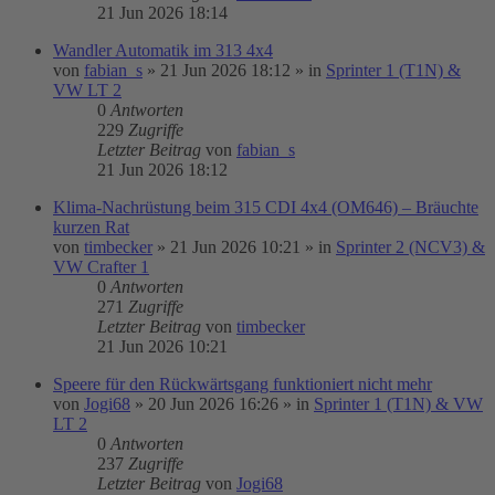
21 Jun 2026 18:14
Wandler Automatik im 313 4x4
von
fabian_s
»
21 Jun 2026 18:12
» in
Sprinter 1 (T1N) &
VW LT 2
0
Antworten
229
Zugriffe
Letzter Beitrag
von
fabian_s
21 Jun 2026 18:12
Klima-Nachrüstung beim 315 CDI 4x4 (OM646) – Bräuchte
kurzen Rat
von
timbecker
»
21 Jun 2026 10:21
» in
Sprinter 2 (NCV3) &
VW Crafter 1
0
Antworten
271
Zugriffe
Letzter Beitrag
von
timbecker
21 Jun 2026 10:21
Speere für den Rückwärtsgang funktioniert nicht mehr
von
Jogi68
»
20 Jun 2026 16:26
» in
Sprinter 1 (T1N) & VW
LT 2
0
Antworten
237
Zugriffe
Letzter Beitrag
von
Jogi68