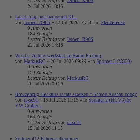
Letzter Beitrag
von
Jeroen_R90S
24 Jul 2026 18:15
Lackierung anschauen mit KI...
von
Jeroen_R90S
»
22 Jul 2026 14:18
» in
Plauderecke
0
Antworten
184
Zugriffe
Letzter Beitrag
von
Jeroen_R90S
22 Jul 2026 14:18
Welche Vertragswerkstatt im Raum Freiburg
von
MarkusRC
»
20 Jul 2026 09:29
» in
Sprinter 3 (VS30)
0
Antworten
159
Zugriffe
Letzter Beitrag
von
MarkusRC
20 Jul 2026 09:29
Bowdenzug Hecktüre rechts ersetzen * Schloß Ausbau nötig?
von
ra-sc91
»
15 Jul 2026 11:15
» in
Sprinter 2 (NCV3) &
VW Crafter 1
0
Antworten
164
Zugriffe
Letzter Beitrag
von
ra-sc91
15 Jul 2026 11:15
Sprinter 412 Fahrgestellnummer