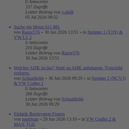
0
Antworten
337
Zugriffe
Letzter Beitrag
von
v-dulli
05 Jul 2026 09:52
Suche ein Motor 611.981
von
Razor576
»
30 Jun 2026 13:51
» in
Sprinter 1 (T1N) &
VW LT 2
0
Antworten
210
Zugriffe
Letzter Beitrag
von
Razor576
30 Jun 2026 13:51
Welcher AHK ist das? Stufe an AHK unbekannt- Typschild
verloren.
von
Schnafdolin
»
30 Jun 2026 09:29
» in
Sprinter 2 (NCV3)
& VW Crafter 1
0
Antworten
269
Zugriffe
Letzter Beitrag
von
Schnafdolin
30 Jun 2026 09:29
Elektrik Bordsystem Fragen
von
panelvan
»
29 Jun 2026 13:10
» in
VW Crafter 2 &
MAN TGE