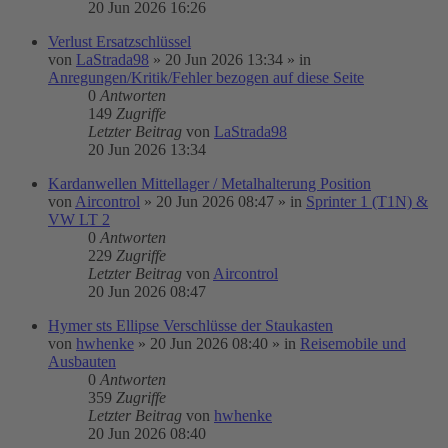
20 Jun 2026 16:26
Verlust Ersatzschlüssel
von
LaStrada98
»
20 Jun 2026 13:34
» in
Anregungen/Kritik/Fehler bezogen auf diese Seite
0
Antworten
149
Zugriffe
Letzter Beitrag
von
LaStrada98
20 Jun 2026 13:34
Kardanwellen Mittellager / Metalhalterung Position
von
Aircontrol
»
20 Jun 2026 08:47
» in
Sprinter 1 (T1N) &
VW LT 2
0
Antworten
229
Zugriffe
Letzter Beitrag
von
Aircontrol
20 Jun 2026 08:47
Hymer sts Ellipse Verschlüsse der Staukasten
von
hwhenke
»
20 Jun 2026 08:40
» in
Reisemobile und
Ausbauten
0
Antworten
359
Zugriffe
Letzter Beitrag
von
hwhenke
20 Jun 2026 08:40