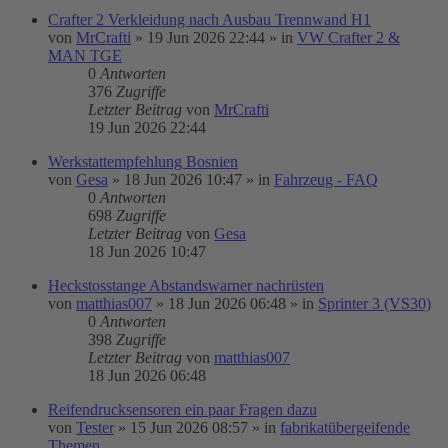
Crafter 2 Verkleidung nach Ausbau Trennwand H1
von
MrCrafti
»
19 Jun 2026 22:44
» in
VW Crafter 2 &
MAN TGE
0
Antworten
376
Zugriffe
Letzter Beitrag
von
MrCrafti
19 Jun 2026 22:44
Werkstattempfehlung Bosnien
von
Gesa
»
18 Jun 2026 10:47
» in
Fahrzeug - FAQ
0
Antworten
698
Zugriffe
Letzter Beitrag
von
Gesa
18 Jun 2026 10:47
Heckstosstange Abstandswarner nachrüsten
von
matthias007
»
18 Jun 2026 06:48
» in
Sprinter 3 (VS30)
0
Antworten
398
Zugriffe
Letzter Beitrag
von
matthias007
18 Jun 2026 06:48
Reifendrucksensoren ein paar Fragen dazu
von
Tester
»
15 Jun 2026 08:57
» in
fabrikatübergeifende
Themen