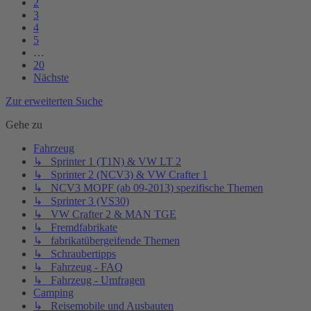
2
3
4
5
…
20
Nächste
Zur erweiterten Suche
Gehe zu
Fahrzeug
↳ Sprinter 1 (T1N) & VW LT 2
↳ Sprinter 2 (NCV3) & VW Crafter 1
↳ NCV3 MOPF (ab 09-2013) spezifische Themen
↳ Sprinter 3 (VS30)
↳ VW Crafter 2 & MAN TGE
↳ Fremdfabrikate
↳ fabrikatübergeifende Themen
↳ Schraubertipps
↳ Fahrzeug - FAQ
↳ Fahrzeug - Umfragen
Camping
↳ Reisemobile und Ausbauten