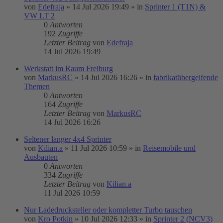
von
Edefraja
»
14 Jul 2026 19:49
» in
Sprinter 1 (T1N) &
VW LT 2
0
Antworten
192
Zugriffe
Letzter Beitrag
von
Edefraja
14 Jul 2026 19:49
Werkstatt im Raum Freiburg
von
MarkusRC
»
14 Jul 2026 16:26
» in
fabrikatübergeifende
Themen
0
Antworten
164
Zugriffe
Letzter Beitrag
von
MarkusRC
14 Jul 2026 16:26
Seltener langer 4x4 Sprinter
von
Kilian.a
»
11 Jul 2026 10:59
» in
Reisemobile und
Ausbauten
0
Antworten
334
Zugriffe
Letzter Beitrag
von
Kilian.a
11 Jul 2026 10:59
Nur Ladedrucksteller oder kompletter Turbo tauschen
von
Kro Potkin
»
10 Jul 2026 12:33
» in
Sprinter 2 (NCV3)