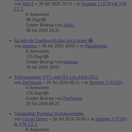
von
Seb11
»
30 Jul 2026 20:31
» in
Sprinter 1 (T1N) & VW
LT 2
0
Antworten
98
Zugriffe
Letzter Beitrag
von
Seb11
30 Jul 2026 20:31
So lebt die Tradition/Kultur noch heute.😂
von
mpetrus
»
30 Jul 2026 18:05
» in
Plauderecke
0
Antworten
155
Zugriffe
Letzter Beitrag
von
mpetrus
30 Jul 2026 18:05
Teilenummern VTG und HA von AR4+ZG3
von
DerSimon
»
29 Jul 2026 08:21
» in
Sprinter 3 (VS30)
0
Antworten
130
Zugriffe
Letzter Beitrag
von
DerSimon
29 Jul 2026 08:21
Verständnis Problem Verteilergetriebe
von
Ocean Driver
»
28 Jul 2026 20:06
» in
Sprinter 1 (T1N)
& VW LT 2
0
Antworten