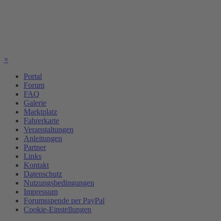
×
Portal
Forum
FAQ
Galerie
Marktplatz
Fahrerkarte
Veranstaltungen
Anleitungen
Partner
Links
Kontakt
Datenschutz
Nutzungsbedingungen
Impressum
Forumsspende per PayPal
Cookie-Einstellungen