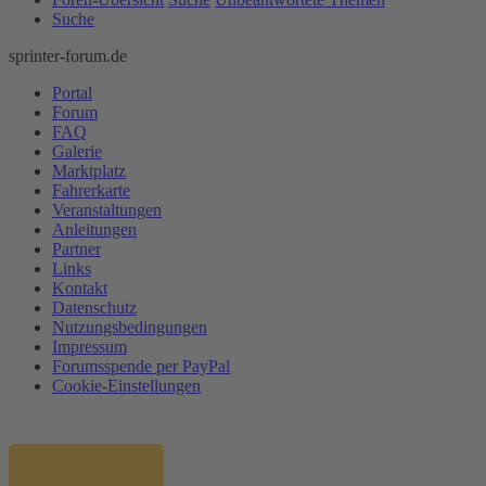
Suche
sprinter-forum.de
Portal
Forum
FAQ
Galerie
Marktplatz
Fahrerkarte
Veranstaltungen
Anleitungen
Partner
Links
Kontakt
Datenschutz
Nutzungsbedingungen
Impressum
Forumsspende per PayPal
Cookie-Einstellungen