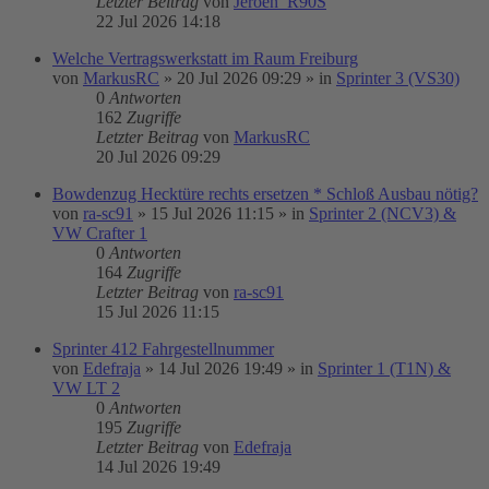
Letzter Beitrag
von
Jeroen_R90S
22 Jul 2026 14:18
Welche Vertragswerkstatt im Raum Freiburg
von
MarkusRC
»
20 Jul 2026 09:29
» in
Sprinter 3 (VS30)
0
Antworten
162
Zugriffe
Letzter Beitrag
von
MarkusRC
20 Jul 2026 09:29
Bowdenzug Hecktüre rechts ersetzen * Schloß Ausbau nötig?
von
ra-sc91
»
15 Jul 2026 11:15
» in
Sprinter 2 (NCV3) &
VW Crafter 1
0
Antworten
164
Zugriffe
Letzter Beitrag
von
ra-sc91
15 Jul 2026 11:15
Sprinter 412 Fahrgestellnummer
von
Edefraja
»
14 Jul 2026 19:49
» in
Sprinter 1 (T1N) &
VW LT 2
0
Antworten
195
Zugriffe
Letzter Beitrag
von
Edefraja
14 Jul 2026 19:49