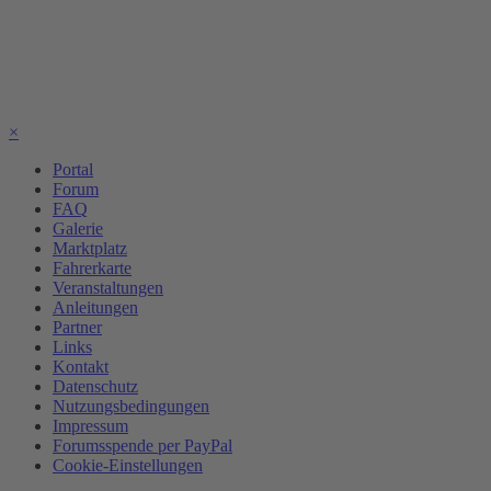
×
Portal
Forum
FAQ
Galerie
Marktplatz
Fahrerkarte
Veranstaltungen
Anleitungen
Partner
Links
Kontakt
Datenschutz
Nutzungsbedingungen
Impressum
Forumsspende per PayPal
Cookie-Einstellungen