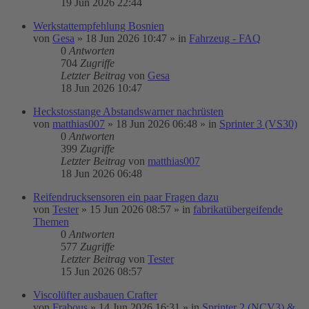
19 Jun 2026 22:44
Werkstattempfehlung Bosnien
von
Gesa
»
18 Jun 2026 10:47
» in
Fahrzeug - FAQ
0
Antworten
704
Zugriffe
Letzter Beitrag
von
Gesa
18 Jun 2026 10:47
Heckstosstange Abstandswarner nachrüsten
von
matthias007
»
18 Jun 2026 06:48
» in
Sprinter 3 (VS30)
0
Antworten
399
Zugriffe
Letzter Beitrag
von
matthias007
18 Jun 2026 06:48
Reifendrucksensoren ein paar Fragen dazu
von
Tester
»
15 Jun 2026 08:57
» in
fabrikatübergeifende
Themen
0
Antworten
577
Zugriffe
Letzter Beitrag
von
Tester
15 Jun 2026 08:57
Viscolüfter ausbauen Crafter
von
Frabous
»
14 Jun 2026 16:31
» in
Sprinter 2 (NCV3) &