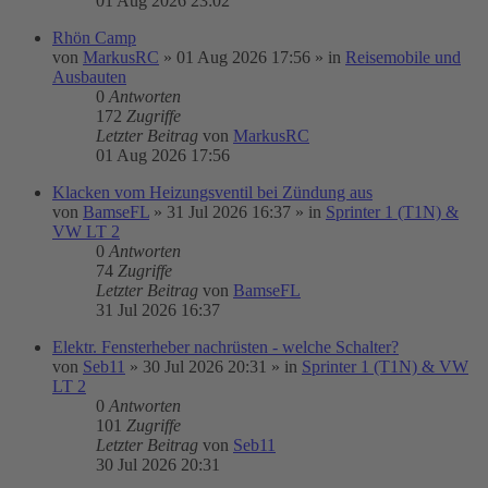
01 Aug 2026 23:02
Rhön Camp
von
MarkusRC
»
01 Aug 2026 17:56
» in
Reisemobile und
Ausbauten
0
Antworten
172
Zugriffe
Letzter Beitrag
von
MarkusRC
01 Aug 2026 17:56
Klacken vom Heizungsventil bei Zündung aus
von
BamseFL
»
31 Jul 2026 16:37
» in
Sprinter 1 (T1N) &
VW LT 2
0
Antworten
74
Zugriffe
Letzter Beitrag
von
BamseFL
31 Jul 2026 16:37
Elektr. Fensterheber nachrüsten - welche Schalter?
von
Seb11
»
30 Jul 2026 20:31
» in
Sprinter 1 (T1N) & VW
LT 2
0
Antworten
101
Zugriffe
Letzter Beitrag
von
Seb11
30 Jul 2026 20:31