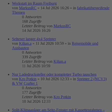
Werkstatt im Raum Freiburg
von
MarkusRC
»
14 Jul 2026 16:26
» in
fabrikatübergeifende
Themen
0
Antworten
168
Zugriffe
Letzter Beitrag
von
MarkusRC
14 Jul 2026 16:26
Seltener langer 4x4 Sprinter
von
Kilian.a
»
11 Jul 2026 10:59
» in
Reisemobile und
Ausbauten
0
Antworten
339
Zugriffe
Letzter Beitrag
von
Kilian.a
11 Jul 2026 10:59
Nur Ladedrucksteller oder kompletter Turbo tauschen
von
Kro Potkin
»
10 Jul 2026 12:33
» in
Sprinter 2 (NCV3)
& VW Crafter 1
0
Antworten
177
Zugriffe
Letzter Beitrag
von
Kro Potkin
10 Jul 2026 12:33
Split-Klimaanlage am Seitz-Fenster mit Kassettenrahmen –