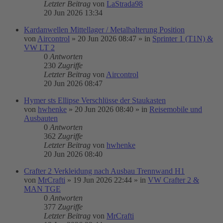
Letzter Beitrag
von
LaStrada98
20 Jun 2026 13:34
Kardanwellen Mittellager / Metalhalterung Position
von
Aircontrol
»
20 Jun 2026 08:47
» in
Sprinter 1 (T1N) &
VW LT 2
0
Antworten
230
Zugriffe
Letzter Beitrag
von
Aircontrol
20 Jun 2026 08:47
Hymer sts Ellipse Verschlüsse der Staukasten
von
hwhenke
»
20 Jun 2026 08:40
» in
Reisemobile und
Ausbauten
0
Antworten
362
Zugriffe
Letzter Beitrag
von
hwhenke
20 Jun 2026 08:40
Crafter 2 Verkleidung nach Ausbau Trennwand H1
von
MrCrafti
»
19 Jun 2026 22:44
» in
VW Crafter 2 &
MAN TGE
0
Antworten
377
Zugriffe
Letzter Beitrag
von
MrCrafti