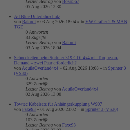
Letzter Beitrag
von
Bossi567
05 Aug 2026 12:30
Ad Blue Unterfahrschutz
von
Balordi
»
03 Aug 2026 18:04
» in
VW Crafter 2 & MAN
TGE
0
Antworten
83
Zugriffe
Letzter Beitrag
von
Balordi
03 Aug 2026 18:04
Schneeketten beim Sprinter 319 CDI 4x4 mit Torque-on-
Demand – zwei Paar erforderlich?
von
AquilaOverland4x4
»
02 Aug 2026 13:08
» in
Sprinter 3
(VS30)
0
Antworten
329
Zugriffe
Letzter Beitrag
von
AquilaOverland4x4
02 Aug 2026 13:08
Towtec Kabelsatz für Anhängerkupplung W907
von
Faxe93
»
01 Aug 2026 23:02
» in
Sprinter 3 (VS30)
0
Antworten
103
Zugriffe
Letzter Beitrag
von
Faxe93