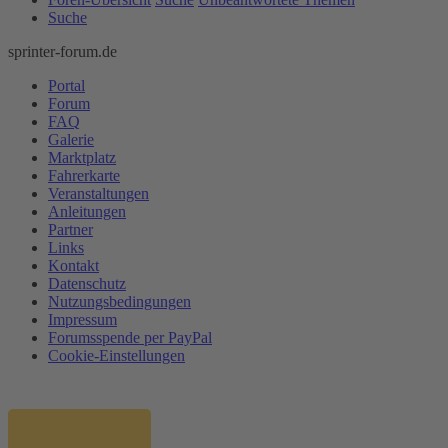
Suche
sprinter-forum.de
Portal
Forum
FAQ
Galerie
Marktplatz
Fahrerkarte
Veranstaltungen
Anleitungen
Partner
Links
Kontakt
Datenschutz
Nutzungsbedingungen
Impressum
Forumsspende per PayPal
Cookie-Einstellungen