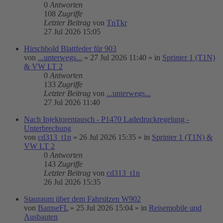
0
Antworten
108
Zugriffe
Letzter Beitrag
von
TnTkr
27 Jul 2026 15:05
Hirschbold Blattfeder für 903
von
...unterwegs...
»
27 Jul 2026 11:40
» in
Sprinter 1 (T1N)
& VW LT 2
0
Antworten
133
Zugriffe
Letzter Beitrag
von
...unterwegs...
27 Jul 2026 11:40
Nach Injektorentausch - P1470 Ladedruckregelung -
Unterbrechung
von
cd313_t1n
»
26 Jul 2026 15:35
» in
Sprinter 1 (T1N) &
VW LT 2
0
Antworten
143
Zugriffe
Letzter Beitrag
von
cd313_t1n
26 Jul 2026 15:35
Stauraum über dem Fahrsitzen W902
von
BamseFL
»
25 Jul 2026 15:04
» in
Reisemobile und
Ausbauten