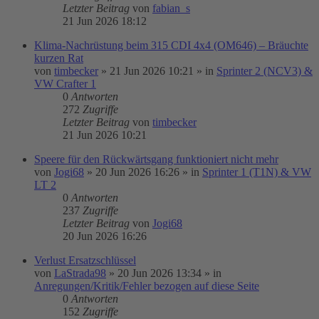
Letzter Beitrag
von
fabian_s
21 Jun 2026 18:12
Klima-Nachrüstung beim 315 CDI 4x4 (OM646) – Bräuchte
kurzen Rat
von
timbecker
»
21 Jun 2026 10:21
» in
Sprinter 2 (NCV3) &
VW Crafter 1
0
Antworten
272
Zugriffe
Letzter Beitrag
von
timbecker
21 Jun 2026 10:21
Speere für den Rückwärtsgang funktioniert nicht mehr
von
Jogi68
»
20 Jun 2026 16:26
» in
Sprinter 1 (T1N) & VW
LT 2
0
Antworten
237
Zugriffe
Letzter Beitrag
von
Jogi68
20 Jun 2026 16:26
Verlust Ersatzschlüssel
von
LaStrada98
»
20 Jun 2026 13:34
» in
Anregungen/Kritik/Fehler bezogen auf diese Seite
0
Antworten
152
Zugriffe