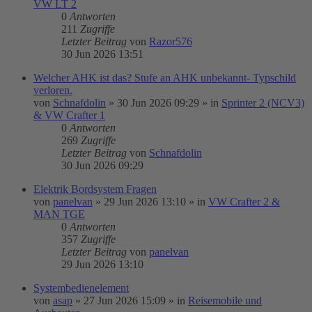
VW LT 2
0
Antworten
211
Zugriffe
Letzter Beitrag
von
Razor576
30 Jun 2026 13:51
Welcher AHK ist das? Stufe an AHK unbekannt- Typschild
verloren.
von
Schnafdolin
»
30 Jun 2026 09:29
» in
Sprinter 2 (NCV3)
& VW Crafter 1
0
Antworten
269
Zugriffe
Letzter Beitrag
von
Schnafdolin
30 Jun 2026 09:29
Elektrik Bordsystem Fragen
von
panelvan
»
29 Jun 2026 13:10
» in
VW Crafter 2 &
MAN TGE
0
Antworten
357
Zugriffe
Letzter Beitrag
von
panelvan
29 Jun 2026 13:10
Systembedienelement
von
asap
»
27 Jun 2026 15:09
» in
Reisemobile und