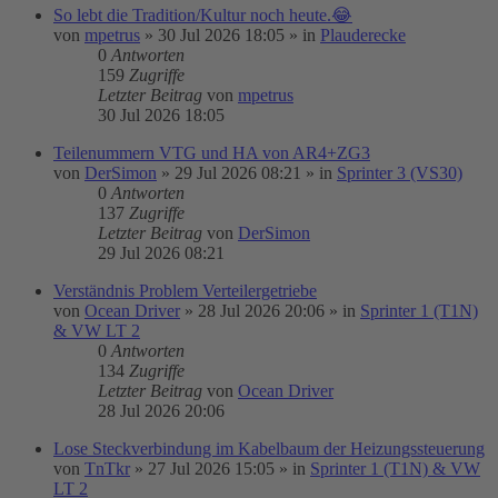
So lebt die Tradition/Kultur noch heute.😂
von
mpetrus
»
30 Jul 2026 18:05
» in
Plauderecke
0
Antworten
159
Zugriffe
Letzter Beitrag
von
mpetrus
30 Jul 2026 18:05
Teilenummern VTG und HA von AR4+ZG3
von
DerSimon
»
29 Jul 2026 08:21
» in
Sprinter 3 (VS30)
0
Antworten
137
Zugriffe
Letzter Beitrag
von
DerSimon
29 Jul 2026 08:21
Verständnis Problem Verteilergetriebe
von
Ocean Driver
»
28 Jul 2026 20:06
» in
Sprinter 1 (T1N)
& VW LT 2
0
Antworten
134
Zugriffe
Letzter Beitrag
von
Ocean Driver
28 Jul 2026 20:06
Lose Steckverbindung im Kabelbaum der Heizungssteuerung
von
TnTkr
»
27 Jul 2026 15:05
» in
Sprinter 1 (T1N) & VW
LT 2