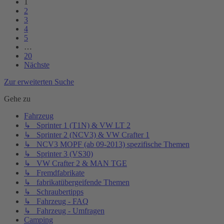
1
2
3
4
5
…
20
Nächste
Zur erweiterten Suche
Gehe zu
Fahrzeug
↳ Sprinter 1 (T1N) & VW LT 2
↳ Sprinter 2 (NCV3) & VW Crafter 1
↳ NCV3 MOPF (ab 09-2013) spezifische Themen
↳ Sprinter 3 (VS30)
↳ VW Crafter 2 & MAN TGE
↳ Fremdfabrikate
↳ fabrikatübergeifende Themen
↳ Schraubertipps
↳ Fahrzeug - FAQ
↳ Fahrzeug - Umfragen
Camping