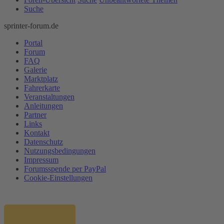
Suche
sprinter-forum.de
Portal
Forum
FAQ
Galerie
Marktplatz
Fahrerkarte
Veranstaltungen
Anleitungen
Partner
Links
Kontakt
Datenschutz
Nutzungsbedingungen
Impressum
Forumsspende per PayPal
Cookie-Einstellungen