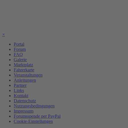
×
Portal
Forum
FAQ
Galerie
Marktplatz
Fahrerkarte
Veranstaltungen
Anleitungen
Partner
Links
Kontakt
Datenschutz
Nutzungsbedingungen
Impressum
Forumsspende per PayPal
Cookie-Einstellungen