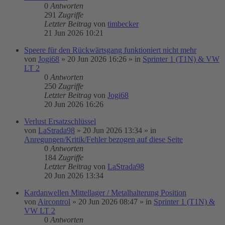
0
Antworten
291
Zugriffe
Letzter Beitrag
von
timbecker
21 Jun 2026 10:21
Speere für den Rückwärtsgang funktioniert nicht mehr
von
Jogi68
»
20 Jun 2026 16:26
» in
Sprinter 1 (T1N) & VW
LT 2
0
Antworten
250
Zugriffe
Letzter Beitrag
von
Jogi68
20 Jun 2026 16:26
Verlust Ersatzschlüssel
von
LaStrada98
»
20 Jun 2026 13:34
» in
Anregungen/Kritik/Fehler bezogen auf diese Seite
0
Antworten
184
Zugriffe
Letzter Beitrag
von
LaStrada98
20 Jun 2026 13:34
Kardanwellen Mittellager / Metalhalterung Position
von
Aircontrol
»
20 Jun 2026 08:47
» in
Sprinter 1 (T1N) &
VW LT 2
0
Antworten