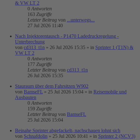
& VW LT 2
0
Antworten
163
Zugriffe
Letzter Beitrag
von
...unterwegs...
27 Jul 2026 11:40
Nach Injektorentausch - P1470 Ladedruckregelung -
Unterbrechung
von
cd313_t1n
»
26 Jul 2026 15:35
» in
Sprinter 1 (T1N) &
VW LT 2
0
Antworten
177
Zugriffe
Letzter Beitrag
von
cd313_t1n
26 Jul 2026 15:35
Stauraum über dem Fahrsitzen W902
von
BamseFL
»
25 Jul 2026 15:04
» in
Reisemobile und
Ausbauten
0
Antworten
159
Zugriffe
Letzter Beitrag
von
BamseFL
25 Jul 2026 15:04
Beinahe Sprinter abgefackelt- nachschauen lohnt sich
von
Schnafdolin
»
25 Jul 2026 10:41
» in
Sprinter 2 (NCV3)