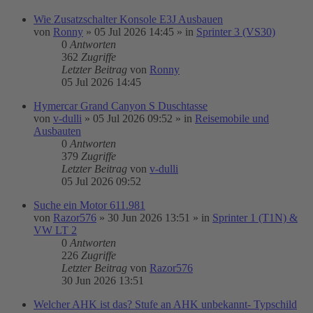
Wie Zusatzschalter Konsole E3J Ausbauen
von
Ronny
»
05 Jul 2026 14:45
» in
Sprinter 3 (VS30)
0
Antworten
362
Zugriffe
Letzter Beitrag
von
Ronny
05 Jul 2026 14:45
Hymercar Grand Canyon S Duschtasse
von
v-dulli
»
05 Jul 2026 09:52
» in
Reisemobile und
Ausbauten
0
Antworten
379
Zugriffe
Letzter Beitrag
von
v-dulli
05 Jul 2026 09:52
Suche ein Motor 611.981
von
Razor576
»
30 Jun 2026 13:51
» in
Sprinter 1 (T1N) &
VW LT 2
0
Antworten
226
Zugriffe
Letzter Beitrag
von
Razor576
30 Jun 2026 13:51
Welcher AHK ist das? Stufe an AHK unbekannt- Typschild