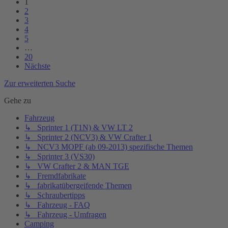
1
2
3
4
5
…
20
Nächste
Zur erweiterten Suche
Gehe zu
Fahrzeug
↳ Sprinter 1 (T1N) & VW LT 2
↳ Sprinter 2 (NCV3) & VW Crafter 1
↳ NCV3 MOPF (ab 09-2013) spezifische Themen
↳ Sprinter 3 (VS30)
↳ VW Crafter 2 & MAN TGE
↳ Fremdfabrikate
↳ fabrikatübergeifende Themen
↳ Schraubertipps
↳ Fahrzeug - FAQ
↳ Fahrzeug - Umfragen
Camping