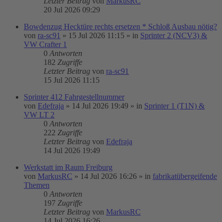
Letzter Beitrag
von
MarkusRC
20 Jul 2026 09:29
Bowdenzug Hecktüre rechts ersetzen * Schloß Ausbau nötig?
von
ra-sc91
»
15 Jul 2026 11:15
» in
Sprinter 2 (NCV3) &
VW Crafter 1
0
Antworten
182
Zugriffe
Letzter Beitrag
von
ra-sc91
15 Jul 2026 11:15
Sprinter 412 Fahrgestellnummer
von
Edefraja
»
14 Jul 2026 19:49
» in
Sprinter 1 (T1N) &
VW LT 2
0
Antworten
222
Zugriffe
Letzter Beitrag
von
Edefraja
14 Jul 2026 19:49
Werkstatt im Raum Freiburg
von
MarkusRC
»
14 Jul 2026 16:26
» in
fabrikatübergeifende
Themen
0
Antworten
197
Zugriffe
Letzter Beitrag
von
MarkusRC
14 Jul 2026 16:26