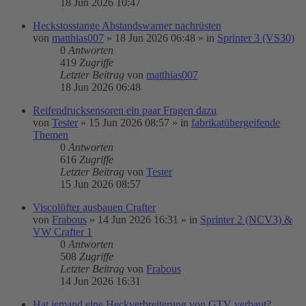
18 Jun 2026 10:47
Heckstosstange Abstandswarner nachrüsten
von
matthias007
»
18 Jun 2026 06:48
» in
Sprinter 3 (VS30)
0
Antworten
419
Zugriffe
Letzter Beitrag
von
matthias007
18 Jun 2026 06:48
Reifendrucksensoren ein paar Fragen dazu
von
Tester
»
15 Jun 2026 08:57
» in
fabrikatübergeifende
Themen
0
Antworten
616
Zugriffe
Letzter Beitrag
von
Tester
15 Jun 2026 08:57
Viscolüfter ausbauen Crafter
von
Frabous
»
14 Jun 2026 16:31
» in
Sprinter 2 (NCV3) &
VW Crafter 1
0
Antworten
508
Zugriffe
Letzter Beitrag
von
Frabous
14 Jun 2026 16:31
Hat jemand eine Heckverbreiterung von GTV verbaut?