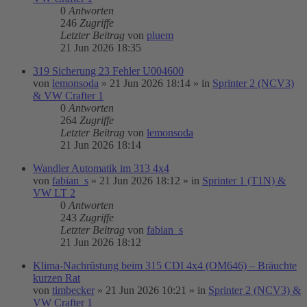
0
Antworten
246
Zugriffe
Letzter Beitrag
von
pluem
21 Jun 2026 18:35
319 Sicherung 23 Fehler U004600
von
lemonsoda
»
21 Jun 2026 18:14
» in
Sprinter 2 (NCV3)
& VW Crafter 1
0
Antworten
264
Zugriffe
Letzter Beitrag
von
lemonsoda
21 Jun 2026 18:14
Wandler Automatik im 313 4x4
von
fabian_s
»
21 Jun 2026 18:12
» in
Sprinter 1 (T1N) &
VW LT 2
0
Antworten
243
Zugriffe
Letzter Beitrag
von
fabian_s
21 Jun 2026 18:12
Klima-Nachrüstung beim 315 CDI 4x4 (OM646) – Bräuchte
kurzen Rat
von
timbecker
»
21 Jun 2026 10:21
» in
Sprinter 2 (NCV3) &
VW Crafter 1