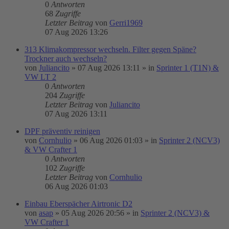
0
Antworten
68
Zugriffe
Letzter Beitrag
von
Gerri1969
07 Aug 2026 13:26
313 Klimakompressor wechseln. Filter gegen Späne?
Trockner auch wechseln?
von
Juliancito
»
07 Aug 2026 13:11
» in
Sprinter 1 (T1N) &
VW LT 2
0
Antworten
204
Zugriffe
Letzter Beitrag
von
Juliancito
07 Aug 2026 13:11
DPF präventiv reinigen
von
Cornhulio
»
06 Aug 2026 01:03
» in
Sprinter 2 (NCV3)
& VW Crafter 1
0
Antworten
102
Zugriffe
Letzter Beitrag
von
Cornhulio
06 Aug 2026 01:03
Einbau Eberspächer Airtronic D2
von
asap
»
05 Aug 2026 20:56
» in
Sprinter 2 (NCV3) &
VW Crafter 1