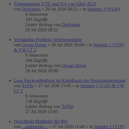
Teilenummern VTG und HA von AR4+ZG3
von
DerSimon
»
29 Jul 2026 08:21
» in
Sprinter 3 (VS30)
0
Antworten
183
Zugriffe
Letzter Beitrag
von
DerSimon
29 Jul 2026 08:21
Verständnis Problem Verteilergetriebe
von
Ocean Driver
»
28 Jul 2026 20:06
» in
Sprinter 1 (T1N)
& VW LT 2
0
Antworten
168
Zugriffe
Letzter Beitrag
von
Ocean Driver
28 Jul 2026 20:06
Lose Steckverbindung im Kabelbaum der Heizungssteuerung
von
TnTkr
»
27 Jul 2026 15:05
» in
Sprinter 1 (T1N) & VW
LT 2
0
Antworten
138
Zugriffe
Letzter Beitrag
von
TnTkr
27 Jul 2026 15:05
Hirschbold Blattfeder für 903
von
...unterwegs...
»
27 Jul 2026 11:40
» in
Sprinter 1 (T1N)