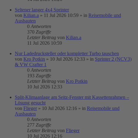
Seltener langer 4x4 Sprinter
von
Kilian.a
»
11 Jul 2026 10:59
» in
Reisemobile und
Ausbauten
0
Antworten
370
Zugriffe
Letzter Beitrag
von
Kilian.a
11 Jul 2026 10:59
Nur Ladedrucksteller oder kompletter Turbo tauschen
von
Kro Potkin
»
10 Jul 2026 12:33
» in
Sprinter 2 (NCV3)
& VW Crafter 1
0
Antworten
193
Zugriffe
Letzter Beitrag
von
Kro Potkin
10 Jul 2026 12:33
Split-Klimaanlage am Seitz-Fenster mit Kassettenrahmen –
Lösung gesucht
von
Flieger
»
10 Jul 2026 12:16
» in
Reisemobile und
Ausbauten
0
Antworten
277
Zugriffe
Letzter Beitrag
von
Flieger
10 Jul 2026 12:16