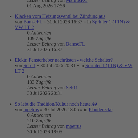
Letzter Beitrag
von
MarkusRC
01 Aug 2026 17:56
Klacken vom Heizungsventil bei Zündung aus
von
BamseFL
»
31 Jul 2026 16:37
» in
Sprinter 1 (T1N) &
VW LT 2
0
Antworten
109
Zugriffe
Letzter Beitrag
von
BamseFL
31 Jul 2026 16:37
Elektr. Fensterheber nachrüsten - welche Schalter?
von
Seb11
»
30 Jul 2026 20:31
» in
Sprinter 1 (T1N) & VW
LT 2
0
Antworten
133
Zugriffe
Letzter Beitrag
von
Seb11
30 Jul 2026 20:31
So lebt die Tradition/Kultur noch heute.😂
von
mpetrus
»
30 Jul 2026 18:05
» in
Plauderecke
0
Antworten
210
Zugriffe
Letzter Beitrag
von
mpetrus
30 Jul 2026 18:05