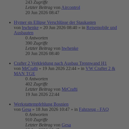
243
Zugriffe
Letzter Beitrag
von
Aircontrol
20 Jun 2026 08:47
Hymer sts Ellipse Verschlüsse der Staukasten
von
hwhenke
»
20 Jun 2026 08:40
» in
Reisemobile und
Ausbauten
0
Antworten
390
Zugriffe
Letzter Beitrag
von
hwhenke
20 Jun 2026 08:40
Crafter 2 Verkleidung nach Ausbau Trennwand H1
von
MrCrafti
»
19 Jun 2026 22:44
» in
VW Crafter 2 &
MAN TGE
0
Antworten
402
Zugriffe
Letzter Beitrag
von
MrCrafti
19 Jun 2026 22:44
Werkstattempfehlung Bosnien
von
Gesa
»
18 Jun 2026 10:47
» in
Fahrzeug - FAQ
0
Antworten
910
Zugriffe
Letzter Beitrag
von
Gesa