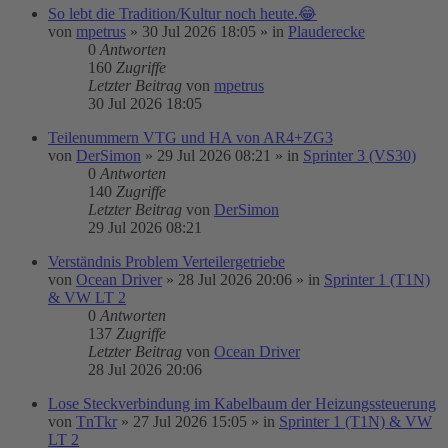
So lebt die Tradition/Kultur noch heute.😂
von
mpetrus
»
30 Jul 2026 18:05
» in
Plauderecke
0
Antworten
160
Zugriffe
Letzter Beitrag
von
mpetrus
30 Jul 2026 18:05
Teilenummern VTG und HA von AR4+ZG3
von
DerSimon
»
29 Jul 2026 08:21
» in
Sprinter 3 (VS30)
0
Antworten
140
Zugriffe
Letzter Beitrag
von
DerSimon
29 Jul 2026 08:21
Verständnis Problem Verteilergetriebe
von
Ocean Driver
»
28 Jul 2026 20:06
» in
Sprinter 1 (T1N)
& VW LT 2
0
Antworten
137
Zugriffe
Letzter Beitrag
von
Ocean Driver
28 Jul 2026 20:06
Lose Steckverbindung im Kabelbaum der Heizungssteuerung
von
TnTkr
»
27 Jul 2026 15:05
» in
Sprinter 1 (T1N) & VW
LT 2