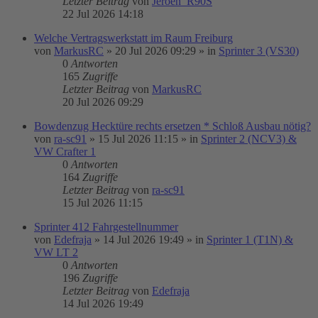
Letzter Beitrag
von
Jeroen_R90S
22 Jul 2026 14:18
Welche Vertragswerkstatt im Raum Freiburg
von
MarkusRC
»
20 Jul 2026 09:29
» in
Sprinter 3 (VS30)
0
Antworten
165
Zugriffe
Letzter Beitrag
von
MarkusRC
20 Jul 2026 09:29
Bowdenzug Hecktüre rechts ersetzen * Schloß Ausbau nötig?
von
ra-sc91
»
15 Jul 2026 11:15
» in
Sprinter 2 (NCV3) &
VW Crafter 1
0
Antworten
164
Zugriffe
Letzter Beitrag
von
ra-sc91
15 Jul 2026 11:15
Sprinter 412 Fahrgestellnummer
von
Edefraja
»
14 Jul 2026 19:49
» in
Sprinter 1 (T1N) &
VW LT 2
0
Antworten
196
Zugriffe
Letzter Beitrag
von
Edefraja
14 Jul 2026 19:49