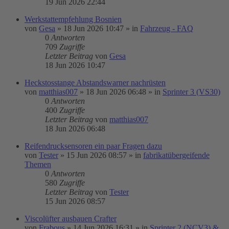
19 Jun 2026 22:44
Werkstattempfehlung Bosnien
von
Gesa
»
18 Jun 2026 10:47
» in
Fahrzeug - FAQ
0
Antworten
709
Zugriffe
Letzter Beitrag
von
Gesa
18 Jun 2026 10:47
Heckstosstange Abstandswarner nachrüsten
von
matthias007
»
18 Jun 2026 06:48
» in
Sprinter 3 (VS30)
0
Antworten
400
Zugriffe
Letzter Beitrag
von
matthias007
18 Jun 2026 06:48
Reifendrucksensoren ein paar Fragen dazu
von
Tester
»
15 Jun 2026 08:57
» in
fabrikatübergeifende
Themen
0
Antworten
580
Zugriffe
Letzter Beitrag
von
Tester
15 Jun 2026 08:57
Viscolüfter ausbauen Crafter
von
Frabous
»
14 Jun 2026 16:31
» in
Sprinter 2 (NCV3) &