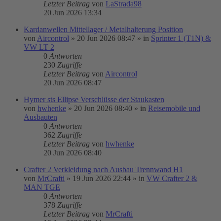
Letzter Beitrag
von
LaStrada98
20 Jun 2026 13:34
Kardanwellen Mittellager / Metalhalterung Position
von
Aircontrol
»
20 Jun 2026 08:47
» in
Sprinter 1 (T1N) &
VW LT 2
0
Antworten
230
Zugriffe
Letzter Beitrag
von
Aircontrol
20 Jun 2026 08:47
Hymer sts Ellipse Verschlüsse der Staukasten
von
hwhenke
»
20 Jun 2026 08:40
» in
Reisemobile und
Ausbauten
0
Antworten
362
Zugriffe
Letzter Beitrag
von
hwhenke
20 Jun 2026 08:40
Crafter 2 Verkleidung nach Ausbau Trennwand H1
von
MrCrafti
»
19 Jun 2026 22:44
» in
VW Crafter 2 &
MAN TGE
0
Antworten
378
Zugriffe
Letzter Beitrag
von
MrCrafti