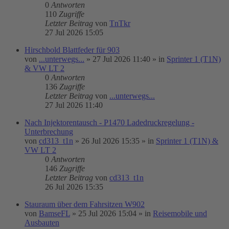
0
Antworten
110
Zugriffe
Letzter Beitrag
von
TnTkr
27 Jul 2026 15:05
Hirschbold Blattfeder für 903
von
...unterwegs...
»
27 Jul 2026 11:40
» in
Sprinter 1 (T1N)
& VW LT 2
0
Antworten
136
Zugriffe
Letzter Beitrag
von
...unterwegs...
27 Jul 2026 11:40
Nach Injektorentausch - P1470 Ladedruckregelung -
Unterbrechung
von
cd313_t1n
»
26 Jul 2026 15:35
» in
Sprinter 1 (T1N) &
VW LT 2
0
Antworten
146
Zugriffe
Letzter Beitrag
von
cd313_t1n
26 Jul 2026 15:35
Stauraum über dem Fahrsitzen W902
von
BamseFL
»
25 Jul 2026 15:04
» in
Reisemobile und
Ausbauten