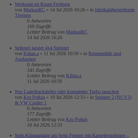
Werkstatt im Raum Freiburg
von
MarkusRC
»
14 Jul 2026 16:26
» in
fabrikatübergeifende
Themen
0
Antworten
169
Zugriffe
Letzter Beitrag
von
MarkusRC
14 Jul 2026 16:26
Seltener langer 4x4 Sprinter
von
Kilian.a
»
11 Jul 2026 10:59
» in
Reisemobile und
Ausbauten
0
Antworten
341
Zugriffe
Letzter Beitrag
von
Kilian.a
11 Jul 2026 10:59
Nur Ladedrucksteller oder kompletter Turbo tauschen
von
Kro Potkin
»
10 Jul 2026 12:33
» in
Sprinter 2 (NCV3)
& VW Crafter 1
0
Antworten
177
Zugriffe
Letzter Beitrag
von
Kro Potkin
10 Jul 2026 12:33
Split-Klimaanlage am Seitz-Fenster mit Kassettenrahmen –