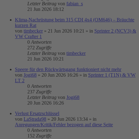
Letzter Beitrag
von
fabian_s
21 Jun 2026 18:12
Klima-Nachrüstung beim 315 CDI 4x4 (OM646) – Bräuchte
kurzen Rat
von
timbecker
»
21 Jun 2026 10:21
» in
Sprinter 2 (NCV3) &
VW Crafter 1
0
Antworten
272
Zugriffe
Letzter Beitrag
von
timbecker
21 Jun 2026 10:21
Speere für den Rückwärtsgang funktioniert nicht mehr
von
Jogi68
»
20 Jun 2026 16:26
» in
Sprinter 1 (T1N) & VW
LT 2
0
Antworten
237
Zugriffe
Letzter Beitrag
von
Jogi68
20 Jun 2026 16:26
Verlust Ersatzschlüssel
von
LaStrada98
»
20 Jun 2026 13:34
» in
Anregungen/Kritik/Fehler bezogen auf diese Seite
0
Antworten
152
Zugriffe