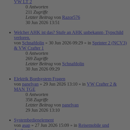
VW LT 2
0
Antworten
211
Zugriffe
Letzter Beitrag
von
Razor576
30 Jun 2026 13:51
Welcher AHK ist das? Stufe an AHK unbekannt- Typschild
verloren.
von
Schnafdolin
»
30 Jun 2026 09:29
» in
Sprinter 2 (NCV3)
& VW Crafter 1
0
Antworten
269
Zugriffe
Letzter Beitrag
von
Schnafdolin
30 Jun 2026 09:29
Elektrik Bordsystem Fragen
von
panelvan
»
29 Jun 2026 13:10
» in
VW Crafter 2 &
MAN TGE
0
Antworten
358
Zugriffe
Letzter Beitrag
von
panelvan
29 Jun 2026 13:10
Systembedienelement
von
asap
»
27 Jun 2026 15:09
» in
Reisemobile und