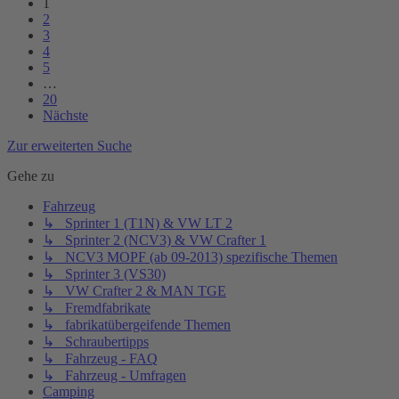
1
2
3
4
5
…
20
Nächste
Zur erweiterten Suche
Gehe zu
Fahrzeug
↳ Sprinter 1 (T1N) & VW LT 2
↳ Sprinter 2 (NCV3) & VW Crafter 1
↳ NCV3 MOPF (ab 09-2013) spezifische Themen
↳ Sprinter 3 (VS30)
↳ VW Crafter 2 & MAN TGE
↳ Fremdfabrikate
↳ fabrikatübergeifende Themen
↳ Schraubertipps
↳ Fahrzeug - FAQ
↳ Fahrzeug - Umfragen
Camping