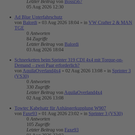
Letzter Beitrag
von
Bossi567
05 Aug 2026 12:30
Ad Blue Unterfahrschutz
von
Balordi
»
03 Aug 2026 18:04
» in
VW Crafter 2 & MAN
TGE
0
Antworten
84
Zugriffe
Letzter Beitrag
von
Balordi
03 Aug 2026 18:04
Schneeketten beim Sprinter 319 CDI 4x4 mit Torque-on-
Demand – zwei Paar erforderlich?
von
AquilaOverland4x4
»
02 Aug 2026 13:08
» in
Sprinter 3
(VS30)
0
Antworten
330
Zugriffe
Letzter Beitrag
von
AquilaOverland4x4
02 Aug 2026 13:08
Towtec Kabelsatz für Anhängerkupplung W907
von
Faxe93
»
01 Aug 2026 23:02
» in
Sprinter 3 (VS30)
0
Antworten
105
Zugriffe
Letzter Beitrag
von
Faxe93