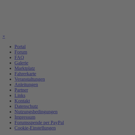
×
Portal
Forum
FAQ
Galerie
Marktplatz
Fahrerkarte
Veranstaltungen
Anleitungen
Partner
Links
Kontakt
Datenschutz
Nutzungsbedingungen
Impressum
Forumsspende per PayPal
Cookie-Einstellungen