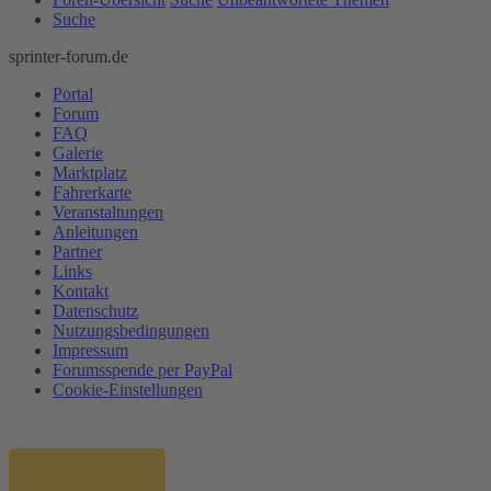
Suche
sprinter-forum.de
Portal
Forum
FAQ
Galerie
Marktplatz
Fahrerkarte
Veranstaltungen
Anleitungen
Partner
Links
Kontakt
Datenschutz
Nutzungsbedingungen
Impressum
Forumsspende per PayPal
Cookie-Einstellungen