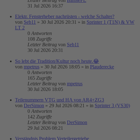
Letzter Beitrag
von
BamseFL
31 Jul 2026 16:37
Elektr. Fensterheber nachrüsten - welche Schalter?
von
Seb11
»
30 Jul 2026 20:31
» in
Sprinter 1 (T1N) & VW
LT 2
0
Antworten
108
Zugriffe
Letzter Beitrag
von
Seb11
30 Jul 2026 20:31
So lebt die Tradition/Kultur noch heute.😂
von
mpetrus
»
30 Jul 2026 18:05
» in
Plauderecke
0
Antworten
165
Zugriffe
Letzter Beitrag
von
mpetrus
30 Jul 2026 18:05
Teilenummern VTG und HA von AR4+ZG3
von
DerSimon
»
29 Jul 2026 08:21
» in
Sprinter 3 (VS30)
0
Antworten
142
Zugriffe
Letzter Beitrag
von
DerSimon
29 Jul 2026 08:21
Verständnis Problem Verteilergetriebe