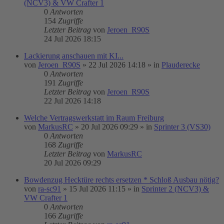
(NCV3) & VW Crafter 1
0
Antworten
154
Zugriffe
Letzter Beitrag
von
Jeroen_R90S
24 Jul 2026 18:15
Lackierung anschauen mit KI...
von
Jeroen_R90S
»
22 Jul 2026 14:18
» in
Plauderecke
0
Antworten
191
Zugriffe
Letzter Beitrag
von
Jeroen_R90S
22 Jul 2026 14:18
Welche Vertragswerkstatt im Raum Freiburg
von
MarkusRC
»
20 Jul 2026 09:29
» in
Sprinter 3 (VS30)
0
Antworten
168
Zugriffe
Letzter Beitrag
von
MarkusRC
20 Jul 2026 09:29
Bowdenzug Hecktüre rechts ersetzen * Schloß Ausbau nötig?
von
ra-sc91
»
15 Jul 2026 11:15
» in
Sprinter 2 (NCV3) &
VW Crafter 1
0
Antworten
166
Zugriffe