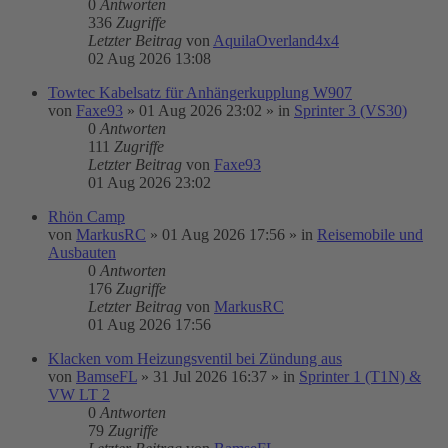
0
Antworten
336
Zugriffe
Letzter Beitrag
von
AquilaOverland4x4
02 Aug 2026 13:08
Towtec Kabelsatz für Anhängerkupplung W907
von
Faxe93
»
01 Aug 2026 23:02
» in
Sprinter 3 (VS30)
0
Antworten
111
Zugriffe
Letzter Beitrag
von
Faxe93
01 Aug 2026 23:02
Rhön Camp
von
MarkusRC
»
01 Aug 2026 17:56
» in
Reisemobile und
Ausbauten
0
Antworten
176
Zugriffe
Letzter Beitrag
von
MarkusRC
01 Aug 2026 17:56
Klacken vom Heizungsventil bei Zündung aus
von
BamseFL
»
31 Jul 2026 16:37
» in
Sprinter 1 (T1N) &
VW LT 2
0
Antworten
79
Zugriffe