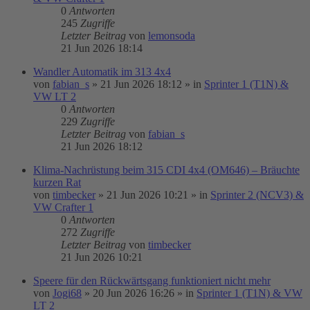
0
Antworten
245
Zugriffe
Letzter Beitrag
von
lemonsoda
21 Jun 2026 18:14
Wandler Automatik im 313 4x4
von
fabian_s
»
21 Jun 2026 18:12
» in
Sprinter 1 (T1N) &
VW LT 2
0
Antworten
229
Zugriffe
Letzter Beitrag
von
fabian_s
21 Jun 2026 18:12
Klima-Nachrüstung beim 315 CDI 4x4 (OM646) – Bräuchte
kurzen Rat
von
timbecker
»
21 Jun 2026 10:21
» in
Sprinter 2 (NCV3) &
VW Crafter 1
0
Antworten
272
Zugriffe
Letzter Beitrag
von
timbecker
21 Jun 2026 10:21
Speere für den Rückwärtsgang funktioniert nicht mehr
von
Jogi68
»
20 Jun 2026 16:26
» in
Sprinter 1 (T1N) & VW
LT 2