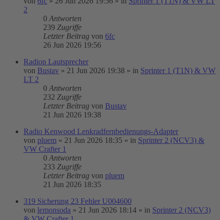
von
6fc
»
26 Jun 2026 19:56
» in
Sprinter 1 (T1N) & VW LT
2
0
Antworten
239
Zugriffe
Letzter Beitrag
von
6fc
26 Jun 2026 19:56
Radion Lautsprecher
von
Bustav
»
21 Jun 2026 19:38
» in
Sprinter 1 (T1N) & VW
LT 2
0
Antworten
232
Zugriffe
Letzter Beitrag
von
Bustav
21 Jun 2026 19:38
Radio Kenwood Lenkradfernbedienungs-Adapter
von
pluem
»
21 Jun 2026 18:35
» in
Sprinter 2 (NCV3) &
VW Crafter 1
0
Antworten
233
Zugriffe
Letzter Beitrag
von
pluem
21 Jun 2026 18:35
319 Sicherung 23 Fehler U004600
von
lemonsoda
»
21 Jun 2026 18:14
» in
Sprinter 2 (NCV3)
& VW Crafter 1