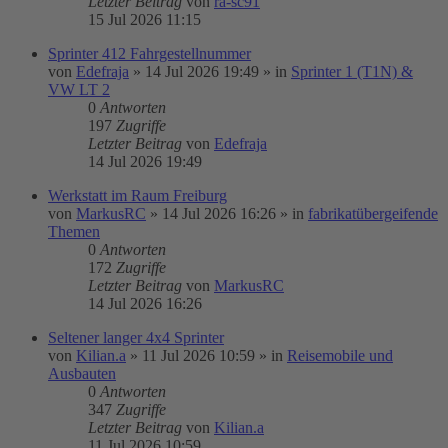
Letzter Beitrag
von
ra-sc91
15 Jul 2026 11:15
Sprinter 412 Fahrgestellnummer
von
Edefraja
»
14 Jul 2026 19:49
» in
Sprinter 1 (T1N) &
VW LT 2
0
Antworten
197
Zugriffe
Letzter Beitrag
von
Edefraja
14 Jul 2026 19:49
Werkstatt im Raum Freiburg
von
MarkusRC
»
14 Jul 2026 16:26
» in
fabrikatübergeifende
Themen
0
Antworten
172
Zugriffe
Letzter Beitrag
von
MarkusRC
14 Jul 2026 16:26
Seltener langer 4x4 Sprinter
von
Kilian.a
»
11 Jul 2026 10:59
» in
Reisemobile und
Ausbauten
0
Antworten
347
Zugriffe
Letzter Beitrag
von
Kilian.a
11 Jul 2026 10:59