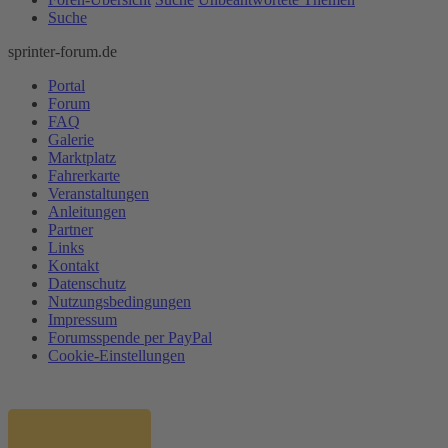
Suche
sprinter-forum.de
Portal
Forum
FAQ
Galerie
Marktplatz
Fahrerkarte
Veranstaltungen
Anleitungen
Partner
Links
Kontakt
Datenschutz
Nutzungsbedingungen
Impressum
Forumsspende per PayPal
Cookie-Einstellungen