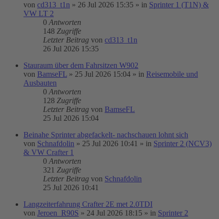
von
cd313_t1n
»
26 Jul 2026 15:35
» in
Sprinter 1 (T1N) &
VW LT 2
0
Antworten
148
Zugriffe
Letzter Beitrag
von
cd313_t1n
26 Jul 2026 15:35
Stauraum über dem Fahrsitzen W902
von
BamseFL
»
25 Jul 2026 15:04
» in
Reisemobile und
Ausbauten
0
Antworten
128
Zugriffe
Letzter Beitrag
von
BamseFL
25 Jul 2026 15:04
Beinahe Sprinter abgefackelt- nachschauen lohnt sich
von
Schnafdolin
»
25 Jul 2026 10:41
» in
Sprinter 2 (NCV3)
& VW Crafter 1
0
Antworten
321
Zugriffe
Letzter Beitrag
von
Schnafdolin
25 Jul 2026 10:41
Langzeiterfahrung Crafter 2E met 2.0TDI
von
Jeroen_R90S
»
24 Jul 2026 18:15
» in
Sprinter 2