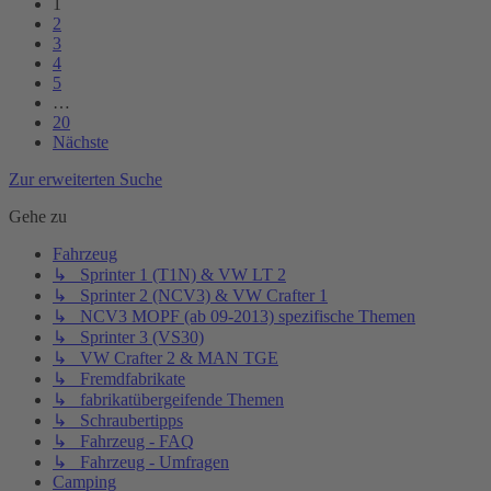
1
2
3
4
5
…
20
Nächste
Zur erweiterten Suche
Gehe zu
Fahrzeug
↳ Sprinter 1 (T1N) & VW LT 2
↳ Sprinter 2 (NCV3) & VW Crafter 1
↳ NCV3 MOPF (ab 09-2013) spezifische Themen
↳ Sprinter 3 (VS30)
↳ VW Crafter 2 & MAN TGE
↳ Fremdfabrikate
↳ fabrikatübergeifende Themen
↳ Schraubertipps
↳ Fahrzeug - FAQ
↳ Fahrzeug - Umfragen
Camping