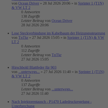
von
Ocean Driver
»
28 Jul 2026 20:06
» in
Sprinter 1 (T1N)
& VW LT 2
0
Antworten
138
Zugriffe
Letzter Beitrag
von
Ocean Driver
28 Jul 2026 20:06
Lose Steckverbindung im Kabelbaum der Heizungssteuerung
von
TnTkr
»
27 Jul 2026 15:05
» in
Sprinter 1 (T1N) & VW
LT 2
0
Antworten
112
Zugriffe
Letzter Beitrag
von
TnTkr
27 Jul 2026 15:05
Hirschbold Blattfeder für 903
von
...unterwegs...
»
27 Jul 2026 11:40
» in
Sprinter 1 (T1N)
& VW LT 2
0
Antworten
137
Zugriffe
Letzter Beitrag
von
...unterwegs...
27 Jul 2026 11:40
Nach Injektorentausch - P1470 Ladedruckregelung -
Unterbrechung