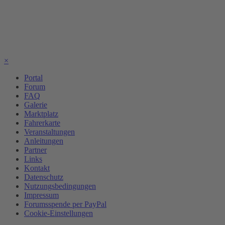
×
Portal
Forum
FAQ
Galerie
Marktplatz
Fahrerkarte
Veranstaltungen
Anleitungen
Partner
Links
Kontakt
Datenschutz
Nutzungsbedingungen
Impressum
Forumsspende per PayPal
Cookie-Einstellungen