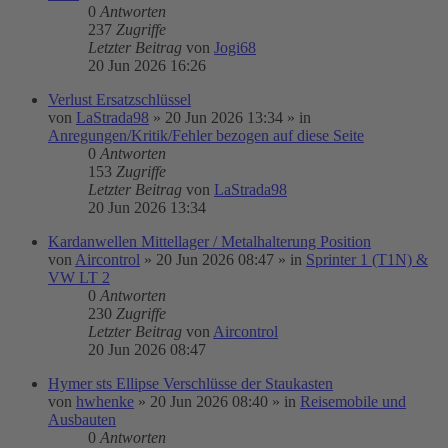
0
Antworten
237
Zugriffe
Letzter Beitrag
von
Jogi68
20 Jun 2026 16:26
Verlust Ersatzschlüssel
von
LaStrada98
»
20 Jun 2026 13:34
» in
Anregungen/Kritik/Fehler bezogen auf diese Seite
0
Antworten
153
Zugriffe
Letzter Beitrag
von
LaStrada98
20 Jun 2026 13:34
Kardanwellen Mittellager / Metalhalterung Position
von
Aircontrol
»
20 Jun 2026 08:47
» in
Sprinter 1 (T1N) &
VW LT 2
0
Antworten
230
Zugriffe
Letzter Beitrag
von
Aircontrol
20 Jun 2026 08:47
Hymer sts Ellipse Verschlüsse der Staukasten
von
hwhenke
»
20 Jun 2026 08:40
» in
Reisemobile und
Ausbauten
0
Antworten