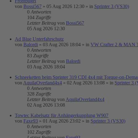
Frontbügel
von
Bossi567
»
05 Aug 2026 12:30
» in
Sprinter 3 (VS30)
0
Antworten
104
Zugriffe
Letzter Beitrag
von
Bossi567
05 Aug 2026 12:30
Ad Blue Unterfahrschutz
von
Balordi
»
03 Aug 2026 18:04
» in
VW Crafter 2 & MAN
0
Antworten
83
Zugriffe
Letzter Beitrag
von
Balordi
03 Aug 2026 18:04
Schneeketten beim Sprinter 319 CDI 4x4 mit Torque-on-Demand
von
AquilaOverland4x4
»
02 Aug 2026 13:08
» in
Sprinter 3 
0
Antworten
328
Zugriffe
Letzter Beitrag
von
AquilaOverland4x4
02 Aug 2026 13:08
Towtec Kabelsatz für Anhängerkupplung W907
von
Faxe93
»
01 Aug 2026 23:02
» in
Sprinter 3 (VS30)
0
Antworten
102
Zugriffe
Letzter Beitrag
von
Faxe93