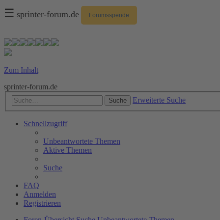
☰
sprinter-forum.de
Forumsspende
Zum Inhalt
sprinter-forum.de
Erweiterte Suche
Suche
Schnellzugriff
Unbeantwortete Themen
Aktive Themen
Suche
FAQ
Anmelden
Registrieren
Foren-Übersicht
Suche
Unbeantwortete Themen