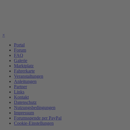
×
Portal
Forum
FAQ
Galerie
Marktplatz
Fahrerkarte
Veranstaltungen
Anleitungen
Partner
Links
Kontakt
Datenschutz
Nutzungsbedingungen
Impressum
Forumsspende per PayPal
Cookie-Einstellungen