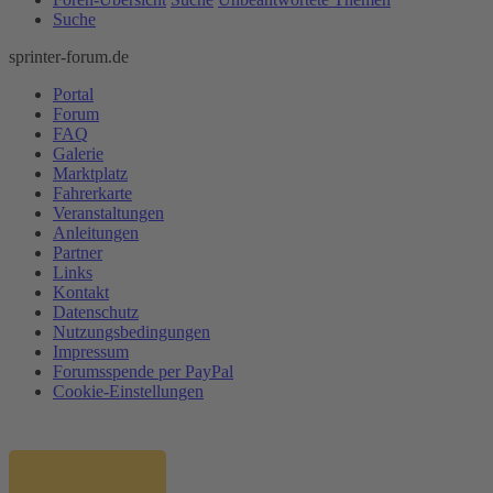
Suche
sprinter-forum.de
Portal
Forum
FAQ
Galerie
Marktplatz
Fahrerkarte
Veranstaltungen
Anleitungen
Partner
Links
Kontakt
Datenschutz
Nutzungsbedingungen
Impressum
Forumsspende per PayPal
Cookie-Einstellungen