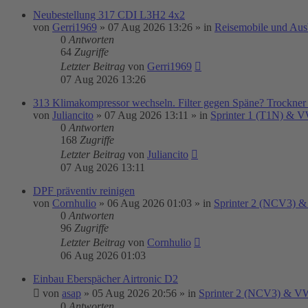
Neubestellung 317 CDI L3H2 4x2
von
Gerri1969
»
07 Aug 2026 13:26
» in
Reisemobile und Aus
0
Antworten
64
Zugriffe
Letzter Beitrag
von
Gerri1969
07 Aug 2026 13:26
313 Klimakompressor wechseln. Filter gegen Späne? Trockner
von
Juliancito
»
07 Aug 2026 13:11
» in
Sprinter 1 (T1N) & 
0
Antworten
168
Zugriffe
Letzter Beitrag
von
Juliancito
07 Aug 2026 13:11
DPF präventiv reinigen
von
Cornhulio
»
06 Aug 2026 01:03
» in
Sprinter 2 (NCV3) &
0
Antworten
96
Zugriffe
Letzter Beitrag
von
Cornhulio
06 Aug 2026 01:03
Einbau Eberspächer Airtronic D2
von
asap
»
05 Aug 2026 20:56
» in
Sprinter 2 (NCV3) & VW
0
Antworten