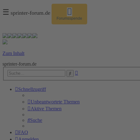
☰
sprinter-forum.de
Forumsspende
Zum Inhalt
sprinter-forum.de
Erweiterte
Suche
Suche
Schnellzugriff
Unbeantwortete Themen
Aktive Themen
Suche
FAQ
Anmelden