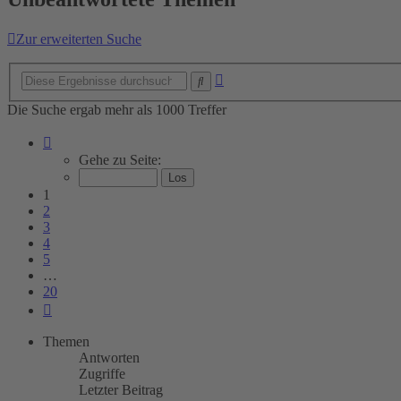
Zur erweiterten Suche
Erweiterte
Suche
Suche
Die Suche ergab mehr als 1000 Treffer
Seite
1
Gehe zu Seite:
von
20
1
2
3
4
5
…
20
Nächste
Themen
Antworten
Zugriffe
Letzter Beitrag