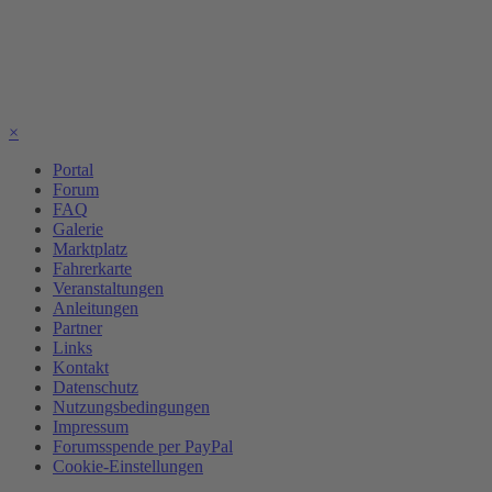
×
Portal
Forum
FAQ
Galerie
Marktplatz
Fahrerkarte
Veranstaltungen
Anleitungen
Partner
Links
Kontakt
Datenschutz
Nutzungsbedingungen
Impressum
Forumsspende per PayPal
Cookie-Einstellungen