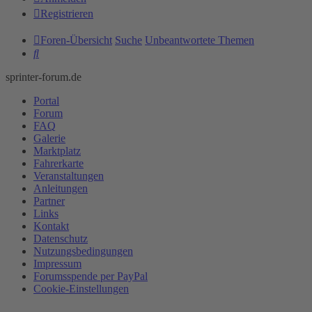
Registrieren
Foren-Übersicht
Suche
Unbeantwortete Themen
Suche
sprinter-forum.de
Portal
Forum
FAQ
Galerie
Marktplatz
Fahrerkarte
Veranstaltungen
Anleitungen
Partner
Links
Kontakt
Datenschutz
Nutzungsbedingungen
Impressum
Forumsspende per PayPal
Cookie-Einstellungen