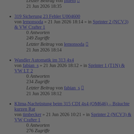
Letzter Beitrag
von
pluem
21 Jun 2026 18:35
319 Sicherung 23 Fehler U004600
von
lemonsoda
»
21 Jun 2026 18:14
» in
Sprinter 2 (NCV3)
& VW Crafter 1
0
Antworten
249
Zugriffe
Letzter Beitrag
von
lemonsoda
21 Jun 2026 18:14
Wandler Automatik im 313 4x4
von
fabian_s
»
21 Jun 2026 18:12
» in
Sprinter 1 (T1N) &
VW LT 2
0
Antworten
234
Zugriffe
Letzter Beitrag
von
fabian_s
21 Jun 2026 18:12
Klima-Nachrüstung beim 315 CDI 4x4 (OM646) – Bräuchte
kurzen Rat
von
timbecker
»
21 Jun 2026 10:21
» in
Sprinter 2 (NCV3) &
VW Crafter 1
0
Antworten
276
Zugriffe