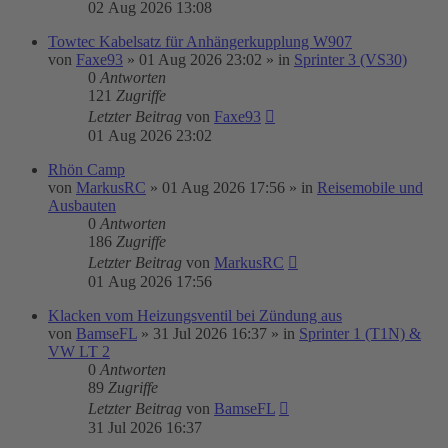
02 Aug 2026 13:08
Towtec Kabelsatz für Anhängerkupplung W907
von
Faxe93
»
01 Aug 2026 23:02
» in
Sprinter 3 (VS30)
0
Antworten
121
Zugriffe
Letzter Beitrag
von
Faxe93
01 Aug 2026 23:02
Rhön Camp
von
MarkusRC
»
01 Aug 2026 17:56
» in
Reisemobile und
Ausbauten
0
Antworten
186
Zugriffe
Letzter Beitrag
von
MarkusRC
01 Aug 2026 17:56
Klacken vom Heizungsventil bei Zündung aus
von
BamseFL
»
31 Jul 2026 16:37
» in
Sprinter 1 (T1N) &
VW LT 2
0
Antworten
89
Zugriffe
Letzter Beitrag
von
BamseFL
31 Jul 2026 16:37