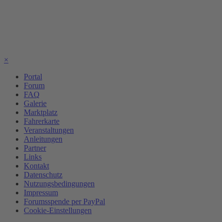
×
Portal
Forum
FAQ
Galerie
Marktplatz
Fahrerkarte
Veranstaltungen
Anleitungen
Partner
Links
Kontakt
Datenschutz
Nutzungsbedingungen
Impressum
Forumsspende per PayPal
Cookie-Einstellungen