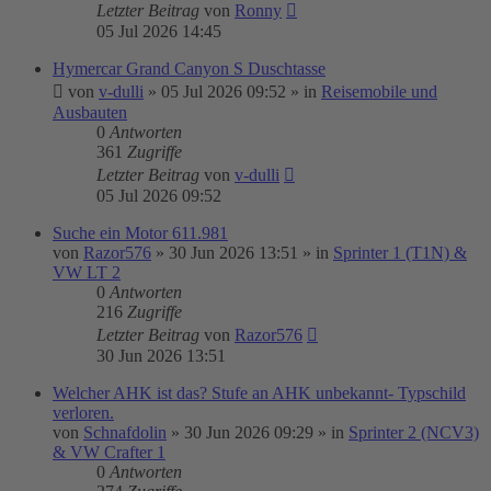
Letzter Beitrag
von
Ronny
05 Jul 2026 14:45
Hymercar Grand Canyon S Duschtasse
von
v-dulli
»
05 Jul 2026 09:52
» in
Reisemobile und
Ausbauten
0
Antworten
361
Zugriffe
Letzter Beitrag
von
v-dulli
05 Jul 2026 09:52
Suche ein Motor 611.981
von
Razor576
»
30 Jun 2026 13:51
» in
Sprinter 1 (T1N) &
VW LT 2
0
Antworten
216
Zugriffe
Letzter Beitrag
von
Razor576
30 Jun 2026 13:51
Welcher AHK ist das? Stufe an AHK unbekannt- Typschild
verloren.
von
Schnafdolin
»
30 Jun 2026 09:29
» in
Sprinter 2 (NCV3)
& VW Crafter 1
0
Antworten