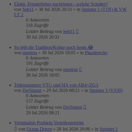
Elektr. Fensterheber nachrüsten - welche Schalter?
von
Seb11
»
30 Jul 2026 20:31
» in
Sprinter 1 (T1N) & VW
LT 2
0
Antworten
118
Zugriffe
Letzter Beitrag
von
Seb11
30 Jul 2026 20:31
So lebt die Tradition/Kultur noch heute.😂
von
mpetrus
»
30 Jul 2026 18:05
» in
Plauderecke
0
Antworten
191
Zugriffe
Letzter Beitrag
von
mpetrus
30 Jul 2026 18:05
Teilenummern VTG und HA von AR4+ZG3
von
DerSimon
»
29 Jul 2026 08:21
» in
Sprinter 3 (VS30)
0
Antworten
157
Zugriffe
Letzter Beitrag
von
DerSimon
29 Jul 2026 08:21
Verständnis Problem Verteilergetriebe
von
Ocean Driver
»
28 Jul 2026 20:06
» in
Sprinter 1