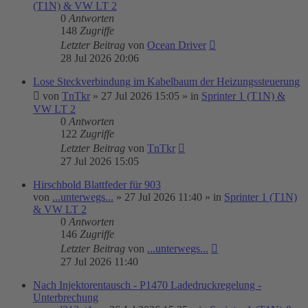
(T1N) & VW LT 2
0
Antworten
148
Zugriffe
Letzter Beitrag
von
Ocean Driver
28 Jul 2026 20:06
Lose Steckverbindung im Kabelbaum der Heizungssteuerung
von
TnTkr
»
27 Jul 2026 15:05
» in
Sprinter 1 (T1N) &
VW LT 2
0
Antworten
122
Zugriffe
Letzter Beitrag
von
TnTkr
27 Jul 2026 15:05
Hirschbold Blattfeder für 903
von
...unterwegs...
»
27 Jul 2026 11:40
» in
Sprinter 1 (T1N)
& VW LT 2
0
Antworten
146
Zugriffe
Letzter Beitrag
von
...unterwegs...
27 Jul 2026 11:40
Nach Injektorentausch - P1470 Ladedruckregelung -
Unterbrechung