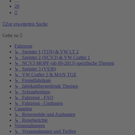
…
20
Nächste
Zur erweiterten Suche
Gehe zu
Fahrzeug
↳ Sprinter 1 (T1N) & VW LT 2
↳ Sprinter 2 (NCV3) & VW Crafter 1
↳ NCV3 MOPF (ab 09-2013) spezifische Themen
↳ Sprinter 3 (VS30)
↳ VW Crafter 2 & MAN TGE
↳ Fremdfabrikate
↳ fabrikatübergeifende Themen
↳ Schraubertipps
↳ Fahrzeug - FAQ
↳ Fahrzeug - Umfragen
Camping
↳ Reisemobile und Ausbauten
↳ Reiseberichte
Veranstaltungen
↳ Veranstaltungen und Treffen