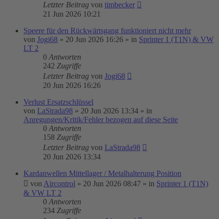
Letzter Beitrag
von
timbecker
21 Jun 2026 10:21
Speere für den Rückwärtsgang funktioniert nicht mehr
von
Jogi68
»
20 Jun 2026 16:26
» in
Sprinter 1 (T1N) & VW
LT 2
0
Antworten
242
Zugriffe
Letzter Beitrag
von
Jogi68
20 Jun 2026 16:26
Verlust Ersatzschlüssel
von
LaStrada98
»
20 Jun 2026 13:34
» in
Anregungen/Kritik/Fehler bezogen auf diese Seite
0
Antworten
158
Zugriffe
Letzter Beitrag
von
LaStrada98
20 Jun 2026 13:34
Kardanwellen Mittellager / Metalhalterung Position
von
Aircontrol
»
20 Jun 2026 08:47
» in
Sprinter 1 (T1N)
& VW LT 2
0
Antworten
234
Zugriffe