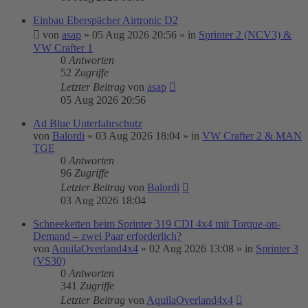
Einbau Eberspächer Airtronic D2
von
asap
»
05 Aug 2026 20:56
» in
Sprinter 2 (NCV3) &
VW Crafter 1
0
Antworten
52
Zugriffe
Letzter Beitrag
von
asap
05 Aug 2026 20:56
Ad Blue Unterfahrschutz
von
Balordi
»
03 Aug 2026 18:04
» in
VW Crafter 2 & MAN
TGE
0
Antworten
96
Zugriffe
Letzter Beitrag
von
Balordi
03 Aug 2026 18:04
Schneeketten beim Sprinter 319 CDI 4x4 mit Torque-on-
Demand – zwei Paar erforderlich?
von
AquilaOverland4x4
»
02 Aug 2026 13:08
» in
Sprinter 3
(VS30)
0
Antworten
341
Zugriffe
Letzter Beitrag
von
AquilaOverland4x4