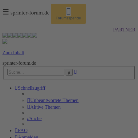
☰
sprinter-forum.de
Forumsspende
PARTNER
Zum Inhalt
sprinter-forum.de
Erweiterte
Suche
Suche
Schnellzugriff
Unbeantwortete Themen
Aktive Themen
Suche
FAQ
Anmelden