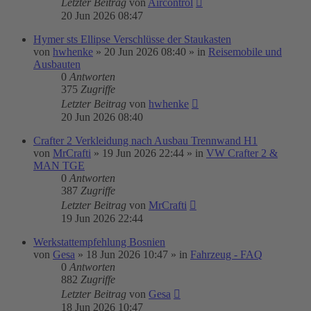
Letzter Beitrag
von
Aircontrol
20 Jun 2026 08:47
Hymer sts Ellipse Verschlüsse der Staukasten
von
hwhenke
»
20 Jun 2026 08:40
» in
Reisemobile und
Ausbauten
0
Antworten
375
Zugriffe
Letzter Beitrag
von
hwhenke
20 Jun 2026 08:40
Crafter 2 Verkleidung nach Ausbau Trennwand H1
von
MrCrafti
»
19 Jun 2026 22:44
» in
VW Crafter 2 &
MAN TGE
0
Antworten
387
Zugriffe
Letzter Beitrag
von
MrCrafti
19 Jun 2026 22:44
Werkstattempfehlung Bosnien
von
Gesa
»
18 Jun 2026 10:47
» in
Fahrzeug - FAQ
0
Antworten
882
Zugriffe
Letzter Beitrag
von
Gesa
18 Jun 2026 10:47