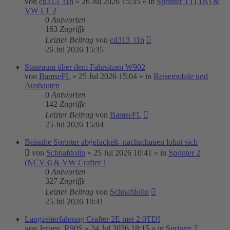
von
cd313_t1n
»
26 Jul 2026 15:35
» in
Sprinter 1 (T1N) &
VW LT 2
0
Antworten
163
Zugriffe
Letzter Beitrag
von
cd313_t1n
26 Jul 2026 15:35
Stauraum über dem Fahrsitzen W902
von
BamseFL
»
25 Jul 2026 15:04
» in
Reisemobile und
Ausbauten
0
Antworten
142
Zugriffe
Letzter Beitrag
von
BamseFL
25 Jul 2026 15:04
Beinahe Sprinter abgefackelt- nachschauen lohnt sich
von
Schnafdolin
»
25 Jul 2026 10:41
» in
Sprinter 2
(NCV3) & VW Crafter 1
0
Antworten
327
Zugriffe
Letzter Beitrag
von
Schnafdolin
25 Jul 2026 10:41
Langzeiterfahrung Crafter 2E met 2.0TDI
von
Jeroen_R90S
»
24 Jul 2026 18:15
» in
Sprinter 2