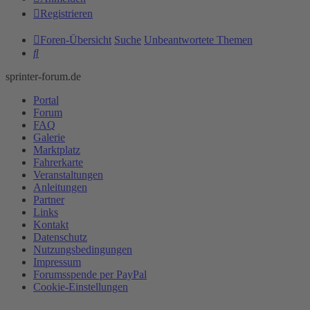
Registrieren
Foren-Übersicht
Suche
Unbeantwortete Themen
Suche
sprinter-forum.de
Portal
Forum
FAQ
Galerie
Marktplatz
Fahrerkarte
Veranstaltungen
Anleitungen
Partner
Links
Kontakt
Datenschutz
Nutzungsbedingungen
Impressum
Forumsspende per PayPal
Cookie-Einstellungen