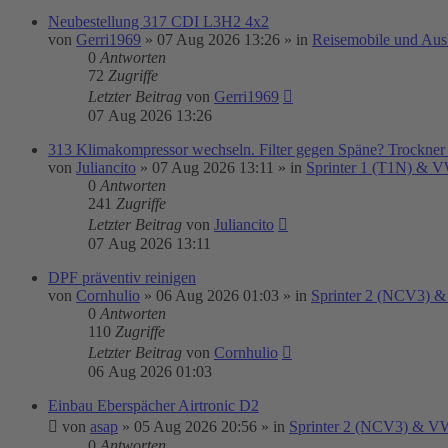
Neubestellung 317 CDI L3H2 4x2
von
Gerri1969
»
07 Aug 2026 13:26
» in
Reisemobile und Aus
0
Antworten
72
Zugriffe
Letzter Beitrag
von
Gerri1969
07 Aug 2026 13:26
313 Klimakompressor wechseln. Filter gegen Späne? Trockner
von
Juliancito
»
07 Aug 2026 13:11
» in
Sprinter 1 (T1N) & 
0
Antworten
241
Zugriffe
Letzter Beitrag
von
Juliancito
07 Aug 2026 13:11
DPF präventiv reinigen
von
Cornhulio
»
06 Aug 2026 01:03
» in
Sprinter 2 (NCV3) &
0
Antworten
110
Zugriffe
Letzter Beitrag
von
Cornhulio
06 Aug 2026 01:03
Einbau Eberspächer Airtronic D2
von
asap
»
05 Aug 2026 20:56
» in
Sprinter 2 (NCV3) & VW
0
Antworten