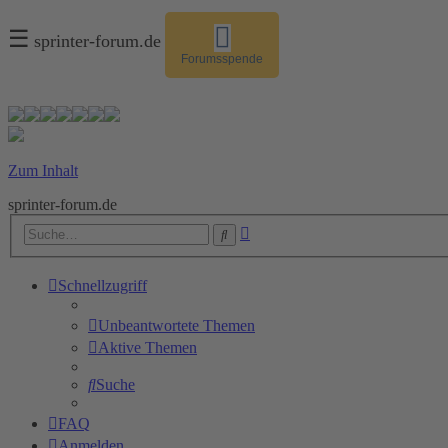
☰
sprinter-forum.de
Forumsspende
Zum Inhalt
sprinter-forum.de
Erweiterte
Suche
Suche
Schnellzugriff
Unbeantwortete Themen
Aktive Themen
Suche
FAQ
Anmelden