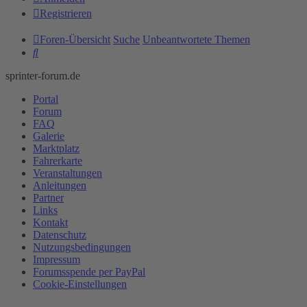
Registrieren
Foren-Übersicht
Suche
Unbeantwortete Themen
Suche
sprinter-forum.de
Portal
Forum
FAQ
Galerie
Marktplatz
Fahrerkarte
Veranstaltungen
Anleitungen
Partner
Links
Kontakt
Datenschutz
Nutzungsbedingungen
Impressum
Forumsspende per PayPal
Cookie-Einstellungen