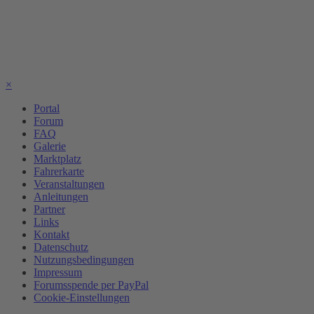
×
Portal
Forum
FAQ
Galerie
Marktplatz
Fahrerkarte
Veranstaltungen
Anleitungen
Partner
Links
Kontakt
Datenschutz
Nutzungsbedingungen
Impressum
Forumsspende per PayPal
Cookie-Einstellungen