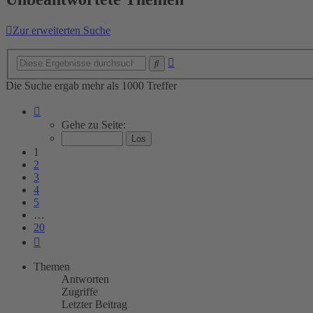
Zur erweiterten Suche
Erweiterte
Suche
Suche
Die Suche ergab mehr als 1000 Treffer
Seite
1
Gehe zu Seite:
von
20
1
2
3
4
5
…
20
Nächste
Themen
Antworten
Zugriffe
Letzter Beitrag