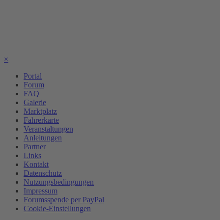
×
Portal
Forum
FAQ
Galerie
Marktplatz
Fahrerkarte
Veranstaltungen
Anleitungen
Partner
Links
Kontakt
Datenschutz
Nutzungsbedingungen
Impressum
Forumsspende per PayPal
Cookie-Einstellungen