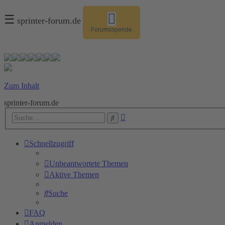
☰
sprinter-forum.de
Forumsspende
Zum Inhalt
sprinter-forum.de
Erweiterte
Suche
Suche
Schnellzugriff
Unbeantwortete Themen
Aktive Themen
Suche
FAQ
Anmelden