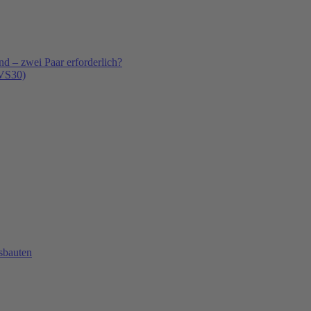
 – zwei Paar erforderlich?
(VS30)
sbauten