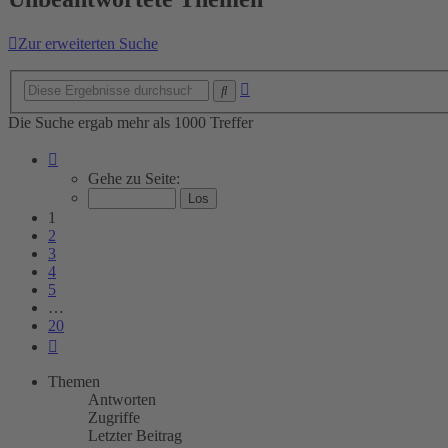
Zur erweiterten Suche
Erweiterte
Suche
Suche
Die Suche ergab mehr als 1000 Treffer
Seite
1
Gehe zu Seite:
von
20
1
2
3
4
5
…
20
Nächste
Themen
Antworten
Zugriffe
Letzter Beitrag