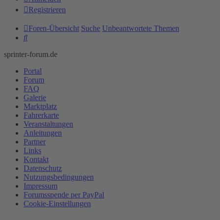
Registrieren
Foren-Übersicht
Suche
Unbeantwortete Themen
Suche
sprinter-forum.de
Portal
Forum
FAQ
Galerie
Marktplatz
Fahrerkarte
Veranstaltungen
Anleitungen
Partner
Links
Kontakt
Datenschutz
Nutzungsbedingungen
Impressum
Forumsspende per PayPal
Cookie-Einstellungen