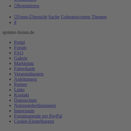
Registrieren
Foren-Übersicht
Suche
Unbeantwortete Themen
Suche
sprinter-forum.de
Portal
Forum
FAQ
Galerie
Marktplatz
Fahrerkarte
Veranstaltungen
Anleitungen
Partner
Links
Kontakt
Datenschutz
Nutzungsbedingungen
Impressum
Forumsspende per PayPal
Cookie-Einstellungen