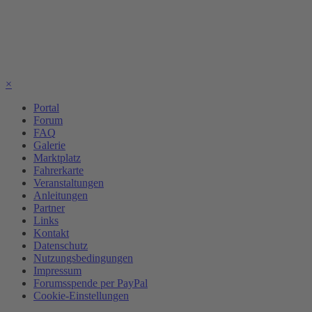
×
Portal
Forum
FAQ
Galerie
Marktplatz
Fahrerkarte
Veranstaltungen
Anleitungen
Partner
Links
Kontakt
Datenschutz
Nutzungsbedingungen
Impressum
Forumsspende per PayPal
Cookie-Einstellungen