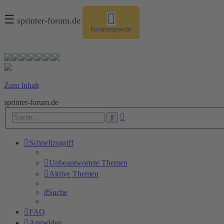
☰
sprinter-forum.de
Forumsspende
Zum Inhalt
sprinter-forum.de
Erweiterte
Suche
Suche
Schnellzugriff
Unbeantwortete Themen
Aktive Themen
Suche
FAQ
Anmelden