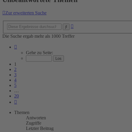
Zur erweiterten Suche
Erweiterte
Suche
Suche
Die Suche ergab mehr als 1000 Treffer
Seite
1
Gehe zu Seite:
von
20
1
2
3
4
5
…
20
Nächste
Themen
Antworten
Zugriffe
Letzter Beitrag