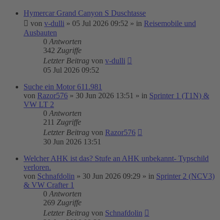
Hymercar Grand Canyon S Duschtasse
von
v-dulli
»
05 Jul 2026 09:52
» in
Reisemobile und
Ausbauten
0
Antworten
342
Zugriffe
Letzter Beitrag
von
v-dulli
05 Jul 2026 09:52
Suche ein Motor 611.981
von
Razor576
»
30 Jun 2026 13:51
» in
Sprinter 1 (T1N) &
VW LT 2
0
Antworten
211
Zugriffe
Letzter Beitrag
von
Razor576
30 Jun 2026 13:51
Welcher AHK ist das? Stufe an AHK unbekannt- Typschild
verloren.
von
Schnafdolin
»
30 Jun 2026 09:29
» in
Sprinter 2 (NCV3)
& VW Crafter 1
0
Antworten
269
Zugriffe
Letzter Beitrag
von
Schnafdolin