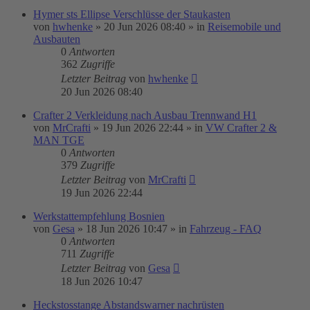
Hymer sts Ellipse Verschlüsse der Staukasten
von
hwhenke
»
20 Jun 2026 08:40
» in
Reisemobile und
Ausbauten
0
Antworten
362
Zugriffe
Letzter Beitrag
von
hwhenke
20 Jun 2026 08:40
Crafter 2 Verkleidung nach Ausbau Trennwand H1
von
MrCrafti
»
19 Jun 2026 22:44
» in
VW Crafter 2 &
MAN TGE
0
Antworten
379
Zugriffe
Letzter Beitrag
von
MrCrafti
19 Jun 2026 22:44
Werkstattempfehlung Bosnien
von
Gesa
»
18 Jun 2026 10:47
» in
Fahrzeug - FAQ
0
Antworten
711
Zugriffe
Letzter Beitrag
von
Gesa
18 Jun 2026 10:47
Heckstosstange Abstandswarner nachrüsten