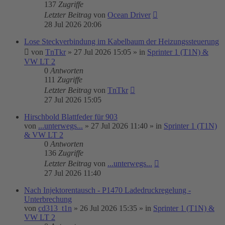
137
Zugriffe
Letzter Beitrag
von
Ocean Driver
28 Jul 2026 20:06
Lose Steckverbindung im Kabelbaum der Heizungssteuerung
von
TnTkr
»
27 Jul 2026 15:05
» in
Sprinter 1 (T1N) &
VW LT 2
0
Antworten
111
Zugriffe
Letzter Beitrag
von
TnTkr
27 Jul 2026 15:05
Hirschbold Blattfeder für 903
von
...unterwegs...
»
27 Jul 2026 11:40
» in
Sprinter 1 (T1N)
& VW LT 2
0
Antworten
136
Zugriffe
Letzter Beitrag
von
...unterwegs...
27 Jul 2026 11:40
Nach Injektorentausch - P1470 Ladedruckregelung -
Unterbrechung
von
cd313_t1n
»
26 Jul 2026 15:35
» in
Sprinter 1 (T1N) &
VW LT 2