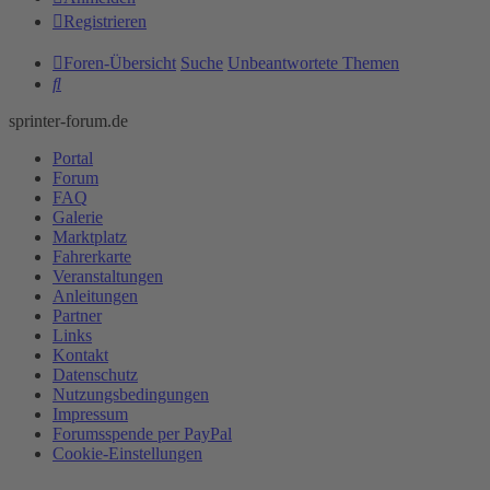
Registrieren
Foren-Übersicht
Suche
Unbeantwortete Themen
Suche
sprinter-forum.de
Portal
Forum
FAQ
Galerie
Marktplatz
Fahrerkarte
Veranstaltungen
Anleitungen
Partner
Links
Kontakt
Datenschutz
Nutzungsbedingungen
Impressum
Forumsspende per PayPal
Cookie-Einstellungen