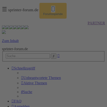
☰
sprinter-forum.de
Forumsspende
PARTNER
Zum Inhalt
sprinter-forum.de
Erweiterte
Suche
Suche
Schnellzugriff
Unbeantwortete Themen
Aktive Themen
Suche
FAQ
Anmelden