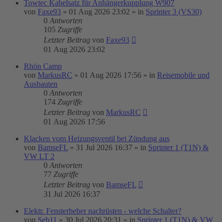
Towtec Kabelsatz für Anhängerkupplung W907
von
Faxe93
»
01 Aug 2026 23:02
» in
Sprinter 3 (VS30)
0
Antworten
105
Zugriffe
Letzter Beitrag
von
Faxe93
01 Aug 2026 23:02
Rhön Camp
von
MarkusRC
»
01 Aug 2026 17:56
» in
Reisemobile und
Ausbauten
0
Antworten
174
Zugriffe
Letzter Beitrag
von
MarkusRC
01 Aug 2026 17:56
Klacken vom Heizungsventil bei Zündung aus
von
BamseFL
»
31 Jul 2026 16:37
» in
Sprinter 1 (T1N) &
VW LT 2
0
Antworten
77
Zugriffe
Letzter Beitrag
von
BamseFL
31 Jul 2026 16:37
Elektr. Fensterheber nachrüsten - welche Schalter?
von
Seb11
»
30 Jul 2026 20:31
» in
Sprinter 1 (T1N) & VW