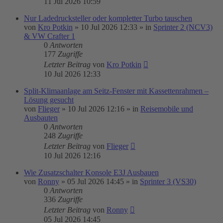
11 Jul 2026 10:59
Nur Ladedrucksteller oder kompletter Turbo tauschen
von
Kro Potkin
»
10 Jul 2026 12:33
» in
Sprinter 2 (NCV3)
& VW Crafter 1
0
Antworten
177
Zugriffe
Letzter Beitrag
von
Kro Potkin
10 Jul 2026 12:33
Split-Klimaanlage am Seitz-Fenster mit Kassettenrahmen –
Lösung gesucht
von
Flieger
»
10 Jul 2026 12:16
» in
Reisemobile und
Ausbauten
0
Antworten
248
Zugriffe
Letzter Beitrag
von
Flieger
10 Jul 2026 12:16
Wie Zusatzschalter Konsole E3J Ausbauen
von
Ronny
»
05 Jul 2026 14:45
» in
Sprinter 3 (VS30)
0
Antworten
336
Zugriffe
Letzter Beitrag
von
Ronny
05 Jul 2026 14:45