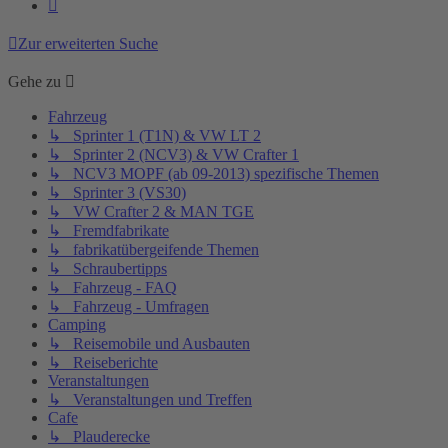
Nächste
Zur erweiterten Suche
Gehe zu
Fahrzeug
↳ Sprinter 1 (T1N) & VW LT 2
↳ Sprinter 2 (NCV3) & VW Crafter 1
↳ NCV3 MOPF (ab 09-2013) spezifische Themen
↳ Sprinter 3 (VS30)
↳ VW Crafter 2 & MAN TGE
↳ Fremdfabrikate
↳ fabrikatübergeifende Themen
↳ Schraubertipps
↳ Fahrzeug - FAQ
↳ Fahrzeug - Umfragen
Camping
↳ Reisemobile und Ausbauten
↳ Reiseberichte
Veranstaltungen
↳ Veranstaltungen und Treffen
Cafe
↳ Plauderecke