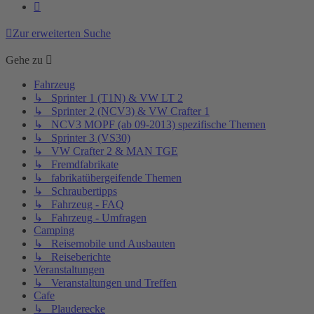
Nächste
Zur erweiterten Suche
Gehe zu
Fahrzeug
↳ Sprinter 1 (T1N) & VW LT 2
↳ Sprinter 2 (NCV3) & VW Crafter 1
↳ NCV3 MOPF (ab 09-2013) spezifische Themen
↳ Sprinter 3 (VS30)
↳ VW Crafter 2 & MAN TGE
↳ Fremdfabrikate
↳ fabrikatübergeifende Themen
↳ Schraubertipps
↳ Fahrzeug - FAQ
↳ Fahrzeug - Umfragen
Camping
↳ Reisemobile und Ausbauten
↳ Reiseberichte
Veranstaltungen
↳ Veranstaltungen und Treffen
Cafe
↳ Plauderecke