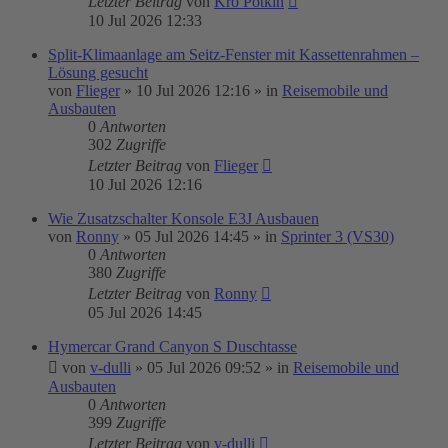
Letzter Beitrag
von
Kro Potkin
10 Jul 2026 12:33
Split-Klimaanlage am Seitz-Fenster mit Kassettenrahmen –
Lösung gesucht
von
Flieger
»
10 Jul 2026 12:16
» in
Reisemobile und
Ausbauten
0
Antworten
302
Zugriffe
Letzter Beitrag
von
Flieger
10 Jul 2026 12:16
Wie Zusatzschalter Konsole E3J Ausbauen
von
Ronny
»
05 Jul 2026 14:45
» in
Sprinter 3 (VS30)
0
Antworten
380
Zugriffe
Letzter Beitrag
von
Ronny
05 Jul 2026 14:45
Hymercar Grand Canyon S Duschtasse
von
v-dulli
»
05 Jul 2026 09:52
» in
Reisemobile und
Ausbauten
0
Antworten
399
Zugriffe
Letzter Beitrag
von
v-dulli