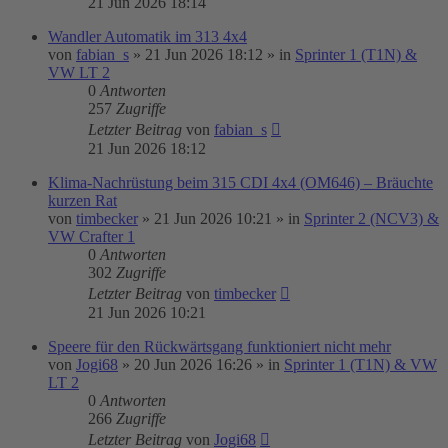
21 Jun 2026 18:14
Wandler Automatik im 313 4x4
von
fabian_s
»
21 Jun 2026 18:12
» in
Sprinter 1 (T1N) &
VW LT 2
0
Antworten
257
Zugriffe
Letzter Beitrag
von
fabian_s
21 Jun 2026 18:12
Klima-Nachrüstung beim 315 CDI 4x4 (OM646) – Bräuchte
kurzen Rat
von
timbecker
»
21 Jun 2026 10:21
» in
Sprinter 2 (NCV3) &
VW Crafter 1
0
Antworten
302
Zugriffe
Letzter Beitrag
von
timbecker
21 Jun 2026 10:21
Speere für den Rückwärtsgang funktioniert nicht mehr
von
Jogi68
»
20 Jun 2026 16:26
» in
Sprinter 1 (T1N) & VW
LT 2
0
Antworten
266
Zugriffe
Letzter Beitrag
von
Jogi68