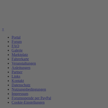
×
Portal
Forum
FAQ
Galerie
Marktplatz
Fahrerkarte
Veranstaltungen
Anleitungen
Partner
Links
Kontakt
Datenschutz
Nutzungsbedingungen
Impressum
Forumsspende per PayPal
Cookie-Einstellungen