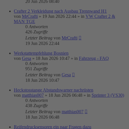
20 Jun 2026 08:40
Crafter 2 Verkleidung nach Ausbau Trennwand H1
von
MrCrafti
»
19 Jun 2026 22:44
» in
VW Crafter 2 &
MAN TGE
0
Antworten
426
Zugriffe
Letzter Beitrag
von
MrCrafti
19 Jun 2026 22:44
Werkstattempfehlung Bosnien
von
Gesa
»
18 Jun 2026 10:47
» in
Fahrzeug - FAQ
0
Antworten
951
Zugriffe
Letzter Beitrag
von
Gesa
18 Jun 2026 10:47
Heckstosstange Abstandswarner nachrüsten
von
matthias007
»
18 Jun 2026 06:48
» in
Sprinter 3 (VS30)
0
Antworten
438
Zugriffe
Letzter Beitrag
von
matthias007
18 Jun 2026 06:48
Reifendrucksensoren ein paar Fragen dazu