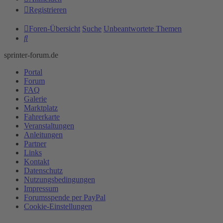
Registrieren
Foren-Übersicht
Suche
Unbeantwortete Themen
Suche
sprinter-forum.de
Portal
Forum
FAQ
Galerie
Marktplatz
Fahrerkarte
Veranstaltungen
Anleitungen
Partner
Links
Kontakt
Datenschutz
Nutzungsbedingungen
Impressum
Forumsspende per PayPal
Cookie-Einstellungen