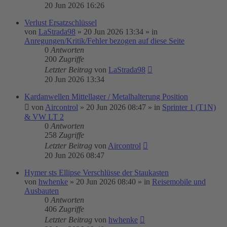
20 Jun 2026 16:26
Verlust Ersatzschlüssel
von
LaStrada98
»
20 Jun 2026 13:34
» in
Anregungen/Kritik/Fehler bezogen auf diese Seite
0
Antworten
200
Zugriffe
Letzter Beitrag
von
LaStrada98
20 Jun 2026 13:34
Kardanwellen Mittellager / Metalhalterung Position
von
Aircontrol
»
20 Jun 2026 08:47
» in
Sprinter 1 (T1N)
& VW LT 2
0
Antworten
258
Zugriffe
Letzter Beitrag
von
Aircontrol
20 Jun 2026 08:47
Hymer sts Ellipse Verschlüsse der Staukasten
von
hwhenke
»
20 Jun 2026 08:40
» in
Reisemobile und
Ausbauten
0
Antworten
406
Zugriffe
Letzter Beitrag
von
hwhenke