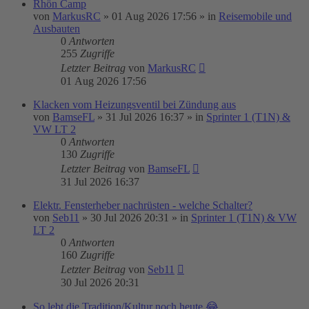
Rhön Camp
von
MarkusRC
»
01 Aug 2026 17:56
» in
Reisemobile und
Ausbauten
0
Antworten
255
Zugriffe
Letzter Beitrag
von
MarkusRC
01 Aug 2026 17:56
Klacken vom Heizungsventil bei Zündung aus
von
BamseFL
»
31 Jul 2026 16:37
» in
Sprinter 1 (T1N) &
VW LT 2
0
Antworten
130
Zugriffe
Letzter Beitrag
von
BamseFL
31 Jul 2026 16:37
Elektr. Fensterheber nachrüsten - welche Schalter?
von
Seb11
»
30 Jul 2026 20:31
» in
Sprinter 1 (T1N) & VW
LT 2
0
Antworten
160
Zugriffe
Letzter Beitrag
von
Seb11
30 Jul 2026 20:31
So lebt die Tradition/Kultur noch heute.😂