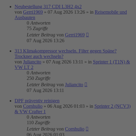
Neubestellung 317 CDI L3H2 4x2
von
Gerri1969
»
07 Aug 2026 13:26
» in
Reisemobile und
Ausbauten
0
Antworten
75
Zugriffe
Letzter Beitrag
von
Gerri1969
07 Aug 2026 13:26
313 Klimakompressor wechseln. Filter gegen Späne?
Trockner auch wechseln?
von
Juliancito
»
07 Aug 2026 13:11
» in
Sprinter 1 (T1N) &
VW LT 2
0
Antworten
250
Zugriffe
Letzter Beitrag
von
Juliancito
07 Aug 2026 13:11
DPF präventiv reinigen
von
Cornhulio
»
06 Aug 2026 01:03
» in
Sprinter 2 (NCV3)
& VW Crafter 1
0
Antworten
110
Zugriffe
Letzter Beitrag
von
Cornhulio
06 Aug 2026 01:03