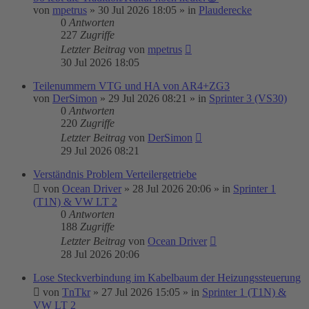
von
mpetrus
»
30 Jul 2026 18:05
» in
Plauderecke
0
Antworten
227
Zugriffe
Letzter Beitrag
von
mpetrus
30 Jul 2026 18:05
Teilenummern VTG und HA von AR4+ZG3
von
DerSimon
»
29 Jul 2026 08:21
» in
Sprinter 3 (VS30)
0
Antworten
220
Zugriffe
Letzter Beitrag
von
DerSimon
29 Jul 2026 08:21
Verständnis Problem Verteilergetriebe
von
Ocean Driver
»
28 Jul 2026 20:06
» in
Sprinter 1
(T1N) & VW LT 2
0
Antworten
188
Zugriffe
Letzter Beitrag
von
Ocean Driver
28 Jul 2026 20:06
Lose Steckverbindung im Kabelbaum der Heizungssteuerung
von
TnTkr
»
27 Jul 2026 15:05
» in
Sprinter 1 (T1N) &
VW LT 2