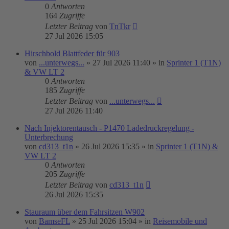
0
Antworten
164
Zugriffe
Letzter Beitrag
von
TnTkr
27 Jul 2026 15:05
Hirschbold Blattfeder für 903
von
...unterwegs...
»
27 Jul 2026 11:40
» in
Sprinter 1 (T1N)
& VW LT 2
0
Antworten
185
Zugriffe
Letzter Beitrag
von
...unterwegs...
27 Jul 2026 11:40
Nach Injektorentausch - P1470 Ladedruckregelung -
Unterbrechung
von
cd313_t1n
»
26 Jul 2026 15:35
» in
Sprinter 1 (T1N) &
VW LT 2
0
Antworten
205
Zugriffe
Letzter Beitrag
von
cd313_t1n
26 Jul 2026 15:35
Stauraum über dem Fahrsitzen W902
von
BamseFL
»
25 Jul 2026 15:04
» in
Reisemobile und