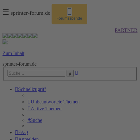
☰
sprinter-forum.de
Forumsspende
PARTNER
Zum Inhalt
sprinter-forum.de
Erweiterte
Suche
Suche
Schnellzugriff
Unbeantwortete Themen
Aktive Themen
Suche
FAQ
Anmelden