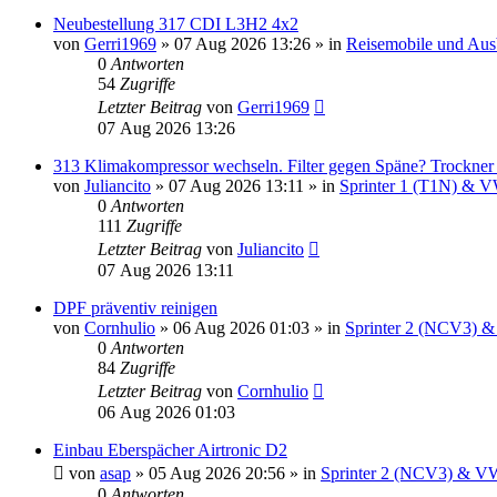
Neubestellung 317 CDI L3H2 4x2
von
Gerri1969
»
07 Aug 2026 13:26
» in
Reisemobile und Aus
0
Antworten
54
Zugriffe
Letzter Beitrag
von
Gerri1969
07 Aug 2026 13:26
313 Klimakompressor wechseln. Filter gegen Späne? Trockner
von
Juliancito
»
07 Aug 2026 13:11
» in
Sprinter 1 (T1N) & 
0
Antworten
111
Zugriffe
Letzter Beitrag
von
Juliancito
07 Aug 2026 13:11
DPF präventiv reinigen
von
Cornhulio
»
06 Aug 2026 01:03
» in
Sprinter 2 (NCV3) &
0
Antworten
84
Zugriffe
Letzter Beitrag
von
Cornhulio
06 Aug 2026 01:03
Einbau Eberspächer Airtronic D2
von
asap
»
05 Aug 2026 20:56
» in
Sprinter 2 (NCV3) & VW
0
Antworten