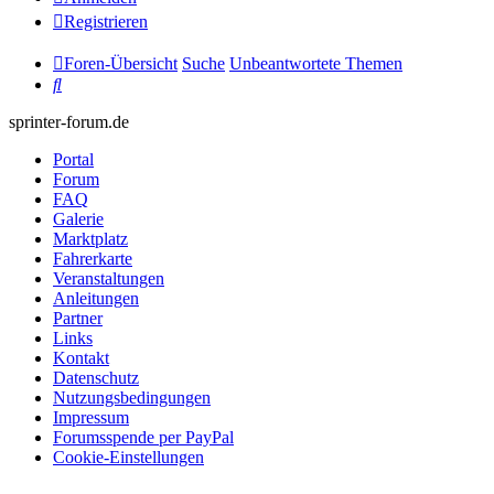
Registrieren
Foren-Übersicht
Suche
Unbeantwortete Themen
Suche
sprinter-forum.de
Portal
Forum
FAQ
Galerie
Marktplatz
Fahrerkarte
Veranstaltungen
Anleitungen
Partner
Links
Kontakt
Datenschutz
Nutzungsbedingungen
Impressum
Forumsspende per PayPal
Cookie-Einstellungen