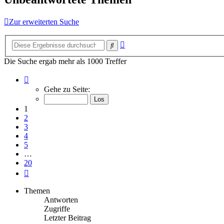
Zur erweiterten Suche
Erweiterte
Suche
Suche
Die Suche ergab mehr als 1000 Treffer
Seite
1
Gehe zu Seite:
von
20
1
2
3
4
5
…
20
Nächste
Themen
Antworten
Zugriffe
Letzter Beitrag