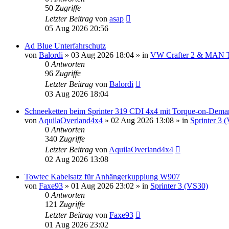
50
Zugriffe
Letzter Beitrag
von
asap
05 Aug 2026 20:56
Ad Blue Unterfahrschutz
von
Balordi
»
03 Aug 2026 18:04
» in
VW Crafter 2 & MAN
0
Antworten
96
Zugriffe
Letzter Beitrag
von
Balordi
03 Aug 2026 18:04
Schneeketten beim Sprinter 319 CDI 4x4 mit Torque-on-Demand
von
AquilaOverland4x4
»
02 Aug 2026 13:08
» in
Sprinter 3 
0
Antworten
340
Zugriffe
Letzter Beitrag
von
AquilaOverland4x4
02 Aug 2026 13:08
Towtec Kabelsatz für Anhängerkupplung W907
von
Faxe93
»
01 Aug 2026 23:02
» in
Sprinter 3 (VS30)
0
Antworten
121
Zugriffe
Letzter Beitrag
von
Faxe93
01 Aug 2026 23:02