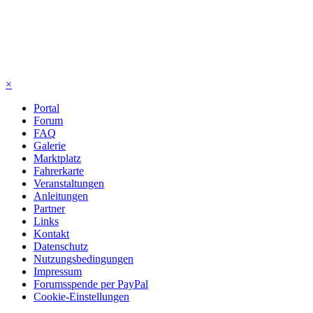
×
Portal
Forum
FAQ
Galerie
Marktplatz
Fahrerkarte
Veranstaltungen
Anleitungen
Partner
Links
Kontakt
Datenschutz
Nutzungsbedingungen
Impressum
Forumsspende per PayPal
Cookie-Einstellungen