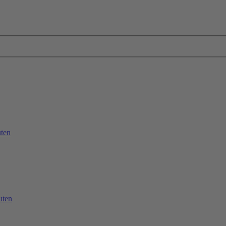
ten
uten