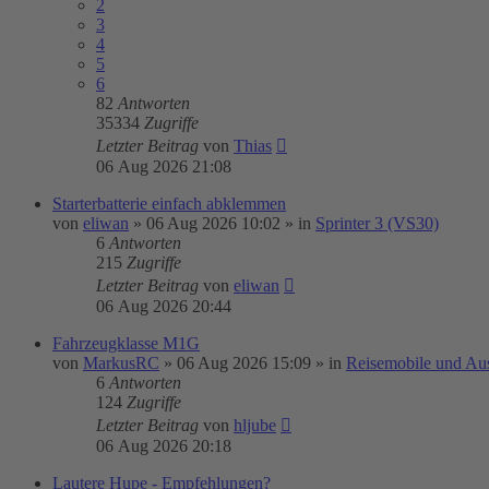
2
3
4
5
6
82
Antworten
35334
Zugriffe
Letzter Beitrag
von
Thias
06 Aug 2026 21:08
Starterbatterie einfach abklemmen
von
eliwan
»
06 Aug 2026 10:02
» in
Sprinter 3 (VS30)
6
Antworten
215
Zugriffe
Letzter Beitrag
von
eliwan
06 Aug 2026 20:44
Fahrzeugklasse M1G
von
MarkusRC
»
06 Aug 2026 15:09
» in
Reisemobile und Au
6
Antworten
124
Zugriffe
Letzter Beitrag
von
hljube
06 Aug 2026 20:18
Lautere Hupe - Empfehlungen?