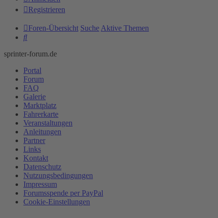
Registrieren
Foren-Übersicht
Suche
Aktive Themen
Suche
sprinter-forum.de
Portal
Forum
FAQ
Galerie
Marktplatz
Fahrerkarte
Veranstaltungen
Anleitungen
Partner
Links
Kontakt
Datenschutz
Nutzungsbedingungen
Impressum
Forumsspende per PayPal
Cookie-Einstellungen