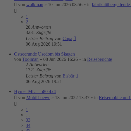
von
walkman
»
10 Jun 2026 08:56
» in
fabrikatübergeifend
1
2
28
Antworten
3281
Zugriffe
Letzter Beitrag
von
Capa
06 Aug 2026 19:51
Ostseerunde Usedom bis Skagen
von
Toolman
»
08 Jun 2026 16:26
» in
Reiseberichte
2
Antworten
1321
Zugriffe
Letzter Beitrag
von
Eisbär
06 Aug 2026 19:21
Hymer ML-T 580 4x4
von
MobilLoewe
»
18 Jun 2022 13:37
» in
Reisemobile und
1
…
33
34
35