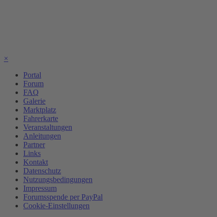
×
Portal
Forum
FAQ
Galerie
Marktplatz
Fahrerkarte
Veranstaltungen
Anleitungen
Partner
Links
Kontakt
Datenschutz
Nutzungsbedingungen
Impressum
Forumsspende per PayPal
Cookie-Einstellungen