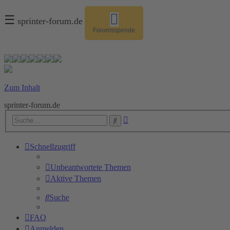
☰
sprinter-forum.de
Forumsspende
Zum Inhalt
sprinter-forum.de
Erweiterte
Suche
Suche
Schnellzugriff
Unbeantwortete Themen
Aktive Themen
Suche
FAQ
Anmelden