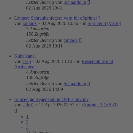
Letzter Beitrag
von
Schnafdolin
02 Aug 2026 20:41
Längere Schraubenfedern vorn für eSprinter ?
von
tombox
»
02 Aug 2026 10:36
» in
Sprinter 3 (VS30)
3
Antworten
156
Zugriffe
Letzter Beitrag
von
tombox
02 Aug 2026 19:11
Kabelkanal
von
asap
»
02 Aug 2026 13:10
» in
Reisemobile und
Ausbauten
4
Antworten
136
Zugriffe
Letzter Beitrag
von
Schnafdolin
02 Aug 2026 14:09
frühzeitige Regeneration DPF sinnvoll?
von
Tdr01
»
17 Apr 2026 07:57
» in
Sprinter 3 (VS30)
1
2
3
41
Antworten