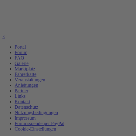
×
Portal
Forum
FAQ
Galerie
Marktplatz
Fahrerkarte
Veranstaltungen
Anleitungen
Partner
Links
Kontakt
Datenschutz
Nutzungsbedingungen
Impressum
Forumsspende per PayPal
Cookie-Einstellungen