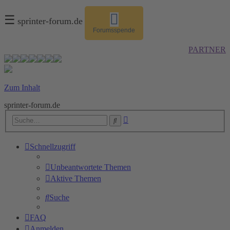
☰
sprinter-forum.de
Forumsspende
PARTNER
Zum Inhalt
sprinter-forum.de
Erweiterte
Suche
Suche
Schnellzugriff
Unbeantwortete Themen
Aktive Themen
Suche
FAQ
Anmelden