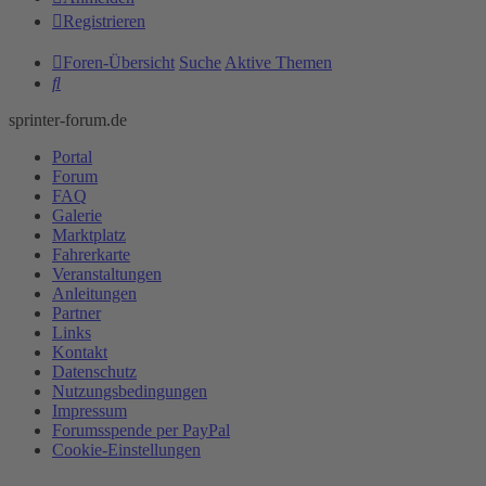
Registrieren
Foren-Übersicht
Suche
Aktive Themen
Suche
sprinter-forum.de
Portal
Forum
FAQ
Galerie
Marktplatz
Fahrerkarte
Veranstaltungen
Anleitungen
Partner
Links
Kontakt
Datenschutz
Nutzungsbedingungen
Impressum
Forumsspende per PayPal
Cookie-Einstellungen