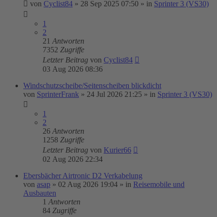
von
Cyclist84
»
28 Sep 2025 07:50
» in
Sprinter 3 (VS30)
1
2
21
Antworten
7352
Zugriffe
Letzter Beitrag
von
Cyclist84
03 Aug 2026 08:36
Windschutzscheibe/Seitenscheiben blickdicht
von
SprinterFrank
»
24 Jul 2026 21:25
» in
Sprinter 3 (VS30)
1
2
26
Antworten
1258
Zugriffe
Letzter Beitrag
von
Kurier66
02 Aug 2026 22:34
Ebersbächer Airtronic D2 Verkabelung
von
asap
»
02 Aug 2026 19:04
» in
Reisemobile und
Ausbauten
1
Antworten
84
Zugriffe