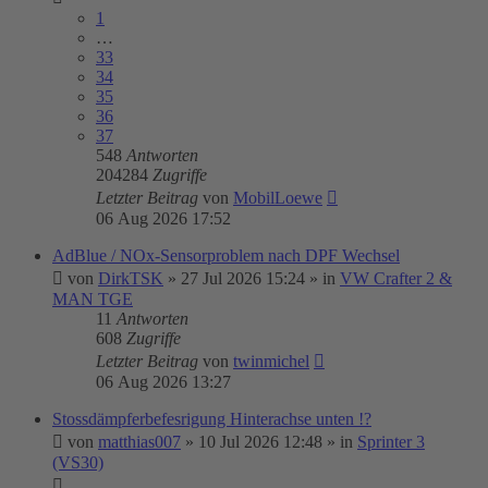
1
…
33
34
35
36
37
548
Antworten
204284
Zugriffe
Letzter Beitrag
von
MobilLoewe
06 Aug 2026 17:52
AdBlue / NOx-Sensorproblem nach DPF Wechsel
von
DirkTSK
»
27 Jul 2026 15:24
» in
VW Crafter 2 &
MAN TGE
11
Antworten
608
Zugriffe
Letzter Beitrag
von
twinmichel
06 Aug 2026 13:27
Stossdämpferbefesrigung Hinterachse unten !?
von
matthias007
»
10 Jul 2026 12:48
» in
Sprinter 3
(VS30)