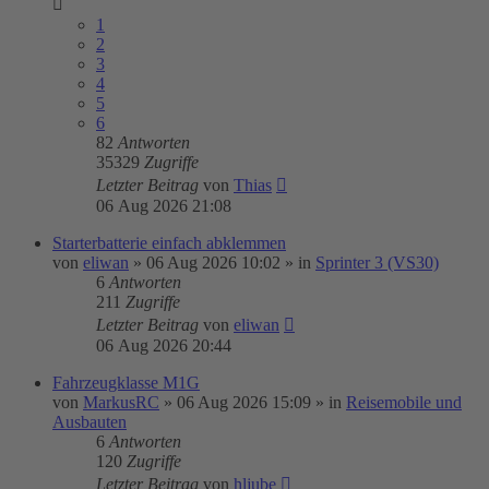
1
2
3
4
5
6
82
Antworten
35329
Zugriffe
Letzter Beitrag
von
Thias
06 Aug 2026 21:08
Starterbatterie einfach abklemmen
von
eliwan
»
06 Aug 2026 10:02
» in
Sprinter 3 (VS30)
6
Antworten
211
Zugriffe
Letzter Beitrag
von
eliwan
06 Aug 2026 20:44
Fahrzeugklasse M1G
von
MarkusRC
»
06 Aug 2026 15:09
» in
Reisemobile und
Ausbauten
6
Antworten
120
Zugriffe
Letzter Beitrag
von
hljube