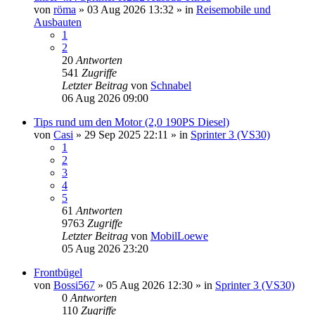
von
röma
»
03 Aug 2026 13:32
» in
Reisemobile und
Ausbauten
1
2
20
Antworten
541
Zugriffe
Letzter Beitrag
von
Schnabel
06 Aug 2026 09:00
Tips rund um den Motor (2,0 190PS Diesel)
von
Casi
»
29 Sep 2025 22:11
» in
Sprinter 3 (VS30)
1
2
3
4
5
61
Antworten
9763
Zugriffe
Letzter Beitrag
von
MobilLoewe
05 Aug 2026 23:20
Frontbügel
von
Bossi567
»
05 Aug 2026 12:30
» in
Sprinter 3 (VS30)
0
Antworten
110
Zugriffe