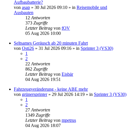
Aufbaubatterie?
von
asap
»
30 Jul 2026 09:10
» in
Reisemobile und
Ausbauten
12
Antworten
373
Zugriffe
Letzter Beitrag
von
fOV
05 Aug 2026 10:00
Seltsames Geräusch ab 20 minuten Fahrt
von
Osti26
»
31 Jul 2026 09:16
» in
Sprinter 3 (VS30)
1
2
22
Antworten
862
Zugriffe
Letzter Beitrag
von
Eisbär
04 Aug 2026 19:51
Fahrzeugveränderung - keine ABE mehr
von
grünersprinter
»
29 Jul 2026 14:19
» in
Sprinter 3 (VS30)
1
2
27
Antworten
1349
Zugriffe
Letzter Beitrag
von
mpetrus
04 Aug 2026 18:07