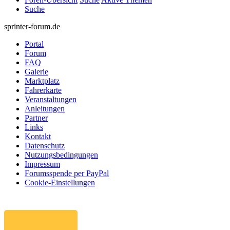
Suche
sprinter-forum.de
Portal
Forum
FAQ
Galerie
Marktplatz
Fahrerkarte
Veranstaltungen
Anleitungen
Partner
Links
Kontakt
Datenschutz
Nutzungsbedingungen
Impressum
Forumsspende per PayPal
Cookie-Einstellungen