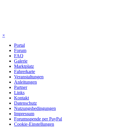
×
Portal
Forum
FAQ
Galerie
Marktplatz
Fahrerkarte
Veranstaltungen
Anleitungen
Partner
Links
Kontakt
Datenschutz
Nutzungsbedingungen
Impressum
Forumsspende per PayPal
Cookie-Einstellungen