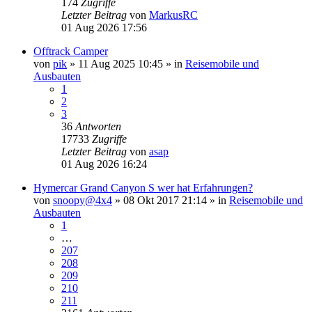
174
Zugriffe
Letzter Beitrag
von
MarkusRC
01 Aug 2026 17:56
Offtrack Camper
von
pik
»
11 Aug 2025 10:45
» in
Reisemobile und
Ausbauten
1
2
3
36
Antworten
17733
Zugriffe
Letzter Beitrag
von
asap
01 Aug 2026 16:24
Hymercar Grand Canyon S wer hat Erfahrungen?
von
snoopy@4x4
»
08 Okt 2017 21:14
» in
Reisemobile und
Ausbauten
1
…
207
208
209
210
211