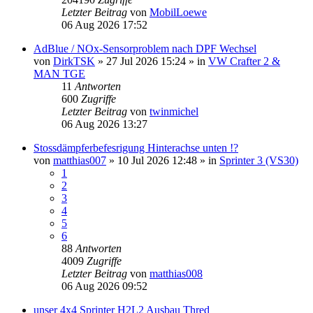
Letzter Beitrag
von
MobilLoewe
06 Aug 2026 17:52
AdBlue / NOx-Sensorproblem nach DPF Wechsel
von
DirkTSK
»
27 Jul 2026 15:24
» in
VW Crafter 2 &
MAN TGE
11
Antworten
600
Zugriffe
Letzter Beitrag
von
twinmichel
06 Aug 2026 13:27
Stossdämpferbefesrigung Hinterachse unten !?
von
matthias007
»
10 Jul 2026 12:48
» in
Sprinter 3 (VS30)
1
2
3
4
5
6
88
Antworten
4009
Zugriffe
Letzter Beitrag
von
matthias008
06 Aug 2026 09:52
unser 4x4 Sprinter H2L2 Ausbau Thred