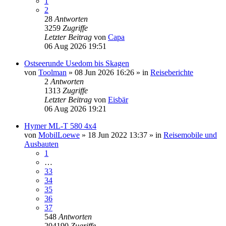
1
2
28
Antworten
3259
Zugriffe
Letzter Beitrag
von
Capa
06 Aug 2026 19:51
Ostseerunde Usedom bis Skagen
von
Toolman
»
08 Jun 2026 16:26
» in
Reiseberichte
2
Antworten
1313
Zugriffe
Letzter Beitrag
von
Eisbär
06 Aug 2026 19:21
Hymer ML-T 580 4x4
von
MobilLoewe
»
18 Jun 2022 13:37
» in
Reisemobile und
Ausbauten
1
…
33
34
35
36
37
548
Antworten
204190
Zugriffe