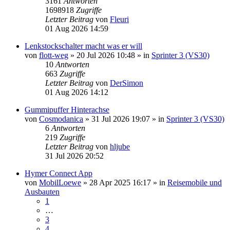
3161
Antworten
1698918
Zugriffe
Letzter Beitrag
von
Fleuri
01 Aug 2026 14:59
Lenkstockschalter macht was er will
von
flott-weg
»
20 Jul 2026 10:48
» in
Sprinter 3 (VS30)
10
Antworten
663
Zugriffe
Letzter Beitrag
von
DerSimon
01 Aug 2026 14:12
Gummipuffer Hinterachse
von
Cosmodanica
»
31 Jul 2026 19:07
» in
Sprinter 3 (VS30)
6
Antworten
219
Zugriffe
Letzter Beitrag
von
hljube
31 Jul 2026 20:52
Hymer Connect App
von
MobilLoewe
»
28 Apr 2025 16:17
» in
Reisemobile und
Ausbauten
1
…
3
4