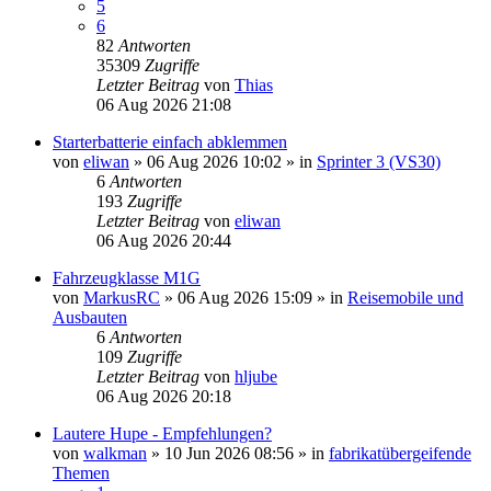
5
6
82
Antworten
35309
Zugriffe
Letzter Beitrag
von
Thias
06 Aug 2026 21:08
Starterbatterie einfach abklemmen
von
eliwan
»
06 Aug 2026 10:02
» in
Sprinter 3 (VS30)
6
Antworten
193
Zugriffe
Letzter Beitrag
von
eliwan
06 Aug 2026 20:44
Fahrzeugklasse M1G
von
MarkusRC
»
06 Aug 2026 15:09
» in
Reisemobile und
Ausbauten
6
Antworten
109
Zugriffe
Letzter Beitrag
von
hljube
06 Aug 2026 20:18
Lautere Hupe - Empfehlungen?
von
walkman
»
10 Jun 2026 08:56
» in
fabrikatübergeifende
Themen