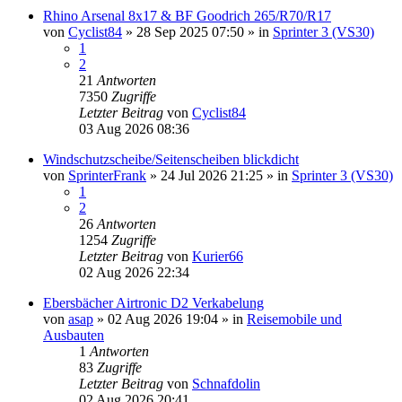
Rhino Arsenal 8x17 & BF Goodrich 265/R70/R17
von
Cyclist84
»
28 Sep 2025 07:50
» in
Sprinter 3 (VS30)
1
2
21
Antworten
7350
Zugriffe
Letzter Beitrag
von
Cyclist84
03 Aug 2026 08:36
Windschutzscheibe/Seitenscheiben blickdicht
von
SprinterFrank
»
24 Jul 2026 21:25
» in
Sprinter 3 (VS30)
1
2
26
Antworten
1254
Zugriffe
Letzter Beitrag
von
Kurier66
02 Aug 2026 22:34
Ebersbächer Airtronic D2 Verkabelung
von
asap
»
02 Aug 2026 19:04
» in
Reisemobile und
Ausbauten
1
Antworten
83
Zugriffe
Letzter Beitrag
von
Schnafdolin
02 Aug 2026 20:41