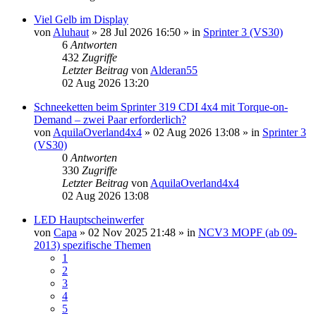
Viel Gelb im Display
von
Aluhaut
»
28 Jul 2026 16:50
» in
Sprinter 3 (VS30)
6
Antworten
432
Zugriffe
Letzter Beitrag
von
Alderan55
02 Aug 2026 13:20
Schneeketten beim Sprinter 319 CDI 4x4 mit Torque-on-
Demand – zwei Paar erforderlich?
von
AquilaOverland4x4
»
02 Aug 2026 13:08
» in
Sprinter 3
(VS30)
0
Antworten
330
Zugriffe
Letzter Beitrag
von
AquilaOverland4x4
02 Aug 2026 13:08
LED Hauptscheinwerfer
von
Capa
»
02 Nov 2025 21:48
» in
NCV3 MOPF (ab 09-
2013) spezifische Themen
1
2
3
4
5