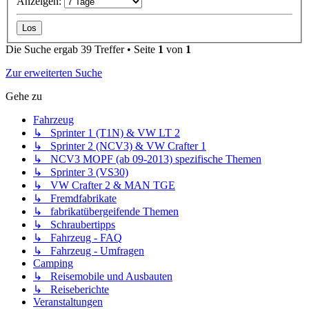
Anzeigen:
Die Suche ergab 39 Treffer • Seite
1
von
1
Zur erweiterten Suche
Gehe zu
Fahrzeug
↳ Sprinter 1 (T1N) & VW LT 2
↳ Sprinter 2 (NCV3) & VW Crafter 1
↳ NCV3 MOPF (ab 09-2013) spezifische Themen
↳ Sprinter 3 (VS30)
↳ VW Crafter 2 & MAN TGE
↳ Fremdfabrikate
↳ fabrikatübergeifende Themen
↳ Schraubertipps
↳ Fahrzeug - FAQ
↳ Fahrzeug - Umfragen
Camping
↳ Reisemobile und Ausbauten
↳ Reiseberichte
Veranstaltungen