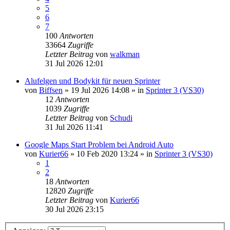
5
6
7
100
Antworten
33664
Zugriffe
Letzter Beitrag
von
walkman
31 Jul 2026 12:01
Alufelgen und Bodykit für neuen Sprinter
von
Biffsen
»
19 Jul 2026 14:08
» in
Sprinter 3 (VS30)
12
Antworten
1039
Zugriffe
Letzter Beitrag
von
Schudi
31 Jul 2026 11:41
Google Maps Start Problem bei Android Auto
von
Kurier66
»
10 Feb 2020 13:24
» in
Sprinter 3 (VS30)
1
2
18
Antworten
12820
Zugriffe
Letzter Beitrag
von
Kurier66
30 Jul 2026 23:15