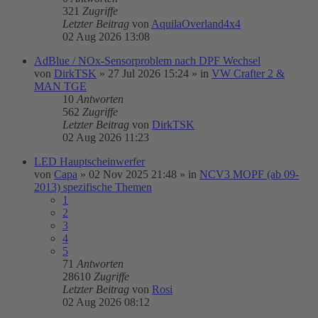
321
Zugriffe
Letzter Beitrag
von
AquilaOverland4x4
02 Aug 2026 13:08
AdBlue / NOx-Sensorproblem nach DPF Wechsel
von
DirkTSK
»
27 Jul 2026 15:24
» in
VW Crafter 2 &
MAN TGE
10
Antworten
562
Zugriffe
Letzter Beitrag
von
DirkTSK
02 Aug 2026 11:23
LED Hauptscheinwerfer
von
Capa
»
02 Nov 2025 21:48
» in
NCV3 MOPF (ab 09-
2013) spezifische Themen
1
2
3
4
5
71
Antworten
28610
Zugriffe
Letzter Beitrag
von
Rosi
02 Aug 2026 08:12