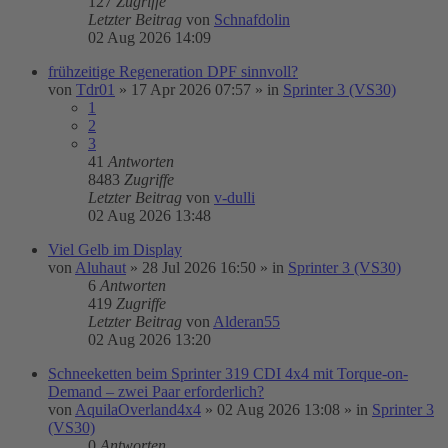
127
Zugriffe
Letzter Beitrag
von
Schnafdolin
02 Aug 2026 14:09
frühzeitige Regeneration DPF sinnvoll?
von
Tdr01
»
17 Apr 2026 07:57
» in
Sprinter 3 (VS30)
1
2
3
41
Antworten
8483
Zugriffe
Letzter Beitrag
von
v-dulli
02 Aug 2026 13:48
Viel Gelb im Display
von
Aluhaut
»
28 Jul 2026 16:50
» in
Sprinter 3 (VS30)
6
Antworten
419
Zugriffe
Letzter Beitrag
von
Alderan55
02 Aug 2026 13:20
Schneeketten beim Sprinter 319 CDI 4x4 mit Torque-on-
Demand – zwei Paar erforderlich?
von
AquilaOverland4x4
»
02 Aug 2026 13:08
» in
Sprinter 3
(VS30)
0
Antworten