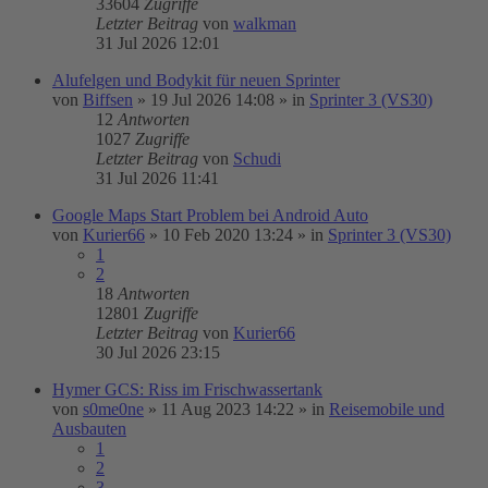
33604
Zugriffe
Letzter Beitrag
von
walkman
31 Jul 2026 12:01
Alufelgen und Bodykit für neuen Sprinter
von
Biffsen
»
19 Jul 2026 14:08
» in
Sprinter 3 (VS30)
12
Antworten
1027
Zugriffe
Letzter Beitrag
von
Schudi
31 Jul 2026 11:41
Google Maps Start Problem bei Android Auto
von
Kurier66
»
10 Feb 2020 13:24
» in
Sprinter 3 (VS30)
1
2
18
Antworten
12801
Zugriffe
Letzter Beitrag
von
Kurier66
30 Jul 2026 23:15
Hymer GCS: Riss im Frischwassertank
von
s0me0ne
»
11 Aug 2023 14:22
» in
Reisemobile und
Ausbauten
1
2
3