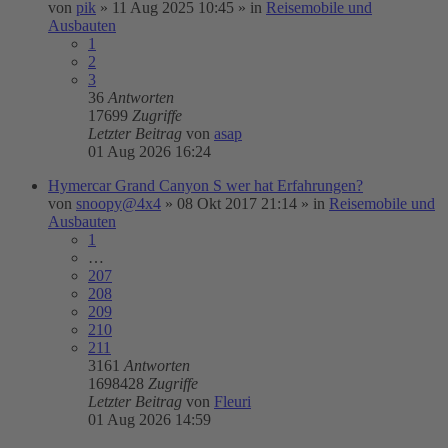
von
pik
»
11 Aug 2025 10:45
» in
Reisemobile und
Ausbauten
1
2
3
36
Antworten
17699
Zugriffe
Letzter Beitrag
von
asap
01 Aug 2026 16:24
Hymercar Grand Canyon S wer hat Erfahrungen?
von
snoopy@4x4
»
08 Okt 2017 21:14
» in
Reisemobile und
Ausbauten
1
…
207
208
209
210
211
3161
Antworten
1698428
Zugriffe
Letzter Beitrag
von
Fleuri
01 Aug 2026 14:59