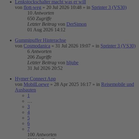
Lenkstockschalter macht was er will
von
flott-weg
»
20 Jul 2026 10:48
» in
Sprinter 3 (VS30)
10
Antworten
650
Zugriffe
Letzter Beitrag
von
DerSimon
01 Aug 2026 14:12
Gummipuffer Hinterachse
von
Cosmodanica
»
31 Jul 2026 19:07
» in
Sprinter 3 (VS30)
6
Antworten
206
Zugriffe
Letzter Beitrag
von
hljube
31 Jul 2026 20:52
Hymer Connect App
von
MobilLoewe
»
28 Apr 2025 16:17
» in
Reisemobile und
Ausbauten
1
…
3
4
5
6
7
100
Antworten