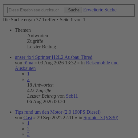
Erweiterte Suche
Suche
Die Suche ergab 37 Treffer • Seite
1
von
1
Themen
Antworten
Zugriffe
Letzter Beitrag
unser 4x4 Sprinter H2L2 Ausbau Thred
von
röma
»
03 Aug 2026 13:32
» in
Reisemobile und
Ausbauten
1
2
18
Antworten
422
Zugriffe
Letzter Beitrag
von
Seb11
06 Aug 2026 00:20
Tips rund um den Motor (2,0 190PS Diesel)
von
Casi
»
29 Sep 2025 22:11
» in
Sprinter 3 (VS30)
1
2
3