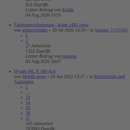
832
Zugriffe
Letzter Beitrag
von
Eisbär
04 Aug 2026 19:51
Fahrzeugveränderung - keine ABE mehr
von
grünersprinter
»
29 Jul 2026 14:19
» in
Sprinter 3 (VS30)
1
2
27
Antworten
1322
Zugriffe
Letzter Beitrag
von
mpetrus
04 Aug 2026 18:07
Hymer ML-T 580 4x4
von
MobilLoewe
»
18 Jun 2022 13:37
» in
Reisemobile und
Ausbauten
1
…
33
34
35
36
37
545
Antworten
203993
Zugriffe