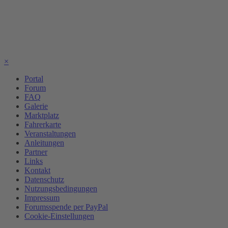
×
Portal
Forum
FAQ
Galerie
Marktplatz
Fahrerkarte
Veranstaltungen
Anleitungen
Partner
Links
Kontakt
Datenschutz
Nutzungsbedingungen
Impressum
Forumsspende per PayPal
Cookie-Einstellungen