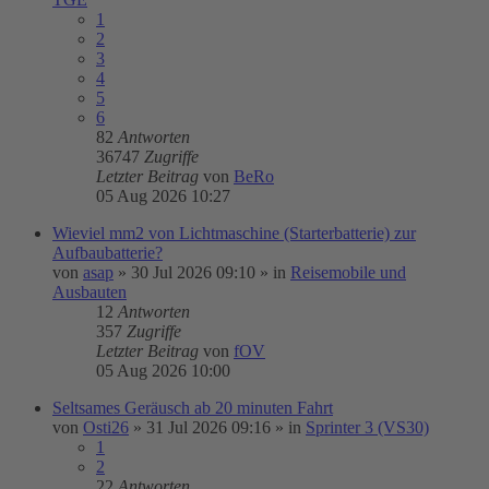
1
2
3
4
5
6
82
Antworten
36747
Zugriffe
Letzter Beitrag
von
BeRo
05 Aug 2026 10:27
Wieviel mm2 von Lichtmaschine (Starterbatterie) zur
Aufbaubatterie?
von
asap
»
30 Jul 2026 09:10
» in
Reisemobile und
Ausbauten
12
Antworten
357
Zugriffe
Letzter Beitrag
von
fOV
05 Aug 2026 10:00
Seltsames Geräusch ab 20 minuten Fahrt
von
Osti26
»
31 Jul 2026 09:16
» in
Sprinter 3 (VS30)
1
2
22
Antworten