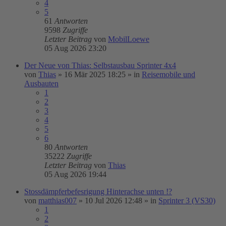
4
5
61
Antworten
9598
Zugriffe
Letzter Beitrag
von
MobilLoewe
05 Aug 2026 23:20
Der Neue von Thias: Selbstausbau Sprinter 4x4
von
Thias
»
16 Mär 2025 18:25
» in
Reisemobile und
Ausbauten
1
2
3
4
5
6
80
Antworten
35222
Zugriffe
Letzter Beitrag
von
Thias
05 Aug 2026 19:44
Stossdämpferbefesrigung Hinterachse unten !?
von
matthias007
»
10 Jul 2026 12:48
» in
Sprinter 3 (VS30)
1
2