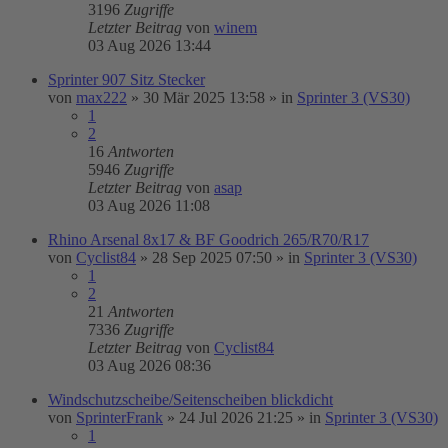
3196
Zugriffe
Letzter Beitrag
von
winem
03 Aug 2026 13:44
Sprinter 907 Sitz Stecker
von
max222
»
30 Mär 2025 13:58
» in
Sprinter 3 (VS30)
1
2
16
Antworten
5946
Zugriffe
Letzter Beitrag
von
asap
03 Aug 2026 11:08
Rhino Arsenal 8x17 & BF Goodrich 265/R70/R17
von
Cyclist84
»
28 Sep 2025 07:50
» in
Sprinter 3 (VS30)
1
2
21
Antworten
7336
Zugriffe
Letzter Beitrag
von
Cyclist84
03 Aug 2026 08:36
Windschutzscheibe/Seitenscheiben blickdicht
von
SprinterFrank
»
24 Jul 2026 21:25
» in
Sprinter 3 (VS30)
1