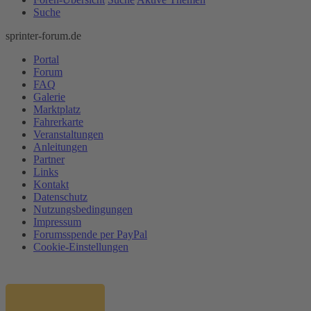
Suche
sprinter-forum.de
Portal
Forum
FAQ
Galerie
Marktplatz
Fahrerkarte
Veranstaltungen
Anleitungen
Partner
Links
Kontakt
Datenschutz
Nutzungsbedingungen
Impressum
Forumsspende per PayPal
Cookie-Einstellungen