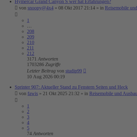
Hymercar Grand Canyon S wer hat Erfahrungen?
von
snoopy@4x4
»
08 Okt 2017 21:14
» in
Reisemobile un
1
…
208
209
210
211
212
3171
Antworten
1703286
Zugriffe
Letzter Beitrag
von
studip99
10 Aug 2026 00:19
Sprinter 907: Aktueller Stand zu Fenstern Seiten und Heck
von
fawis
»
21 Okt 2025 21:32
» in
Reisemobile und Ausbau
1
2
3
4
5
74
Antworten