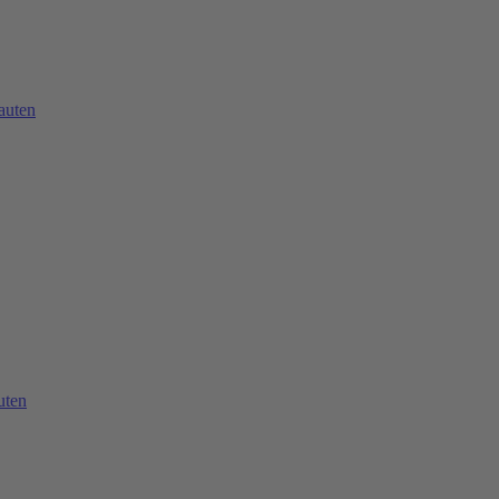
auten
uten