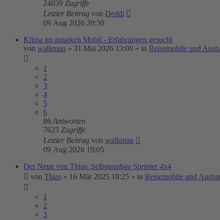
24039
Zugriffe
Letzter Beitrag
von
Deddi
09 Aug 2026 20:30
Klima im autarken Mobil - Erfahrungen gesucht
von
walkman
»
31 Mai 2026 13:00
» in
Reisemobile und Ausb
1
2
3
4
5
6
86
Antworten
7623
Zugriffe
Letzter Beitrag
von
walkman
09 Aug 2026 19:05
Der Neue von Thias: Selbstausbau Sprinter 4x4
von
Thias
»
16 Mär 2025 18:25
» in
Reisemobile und Ausba
1
2
3