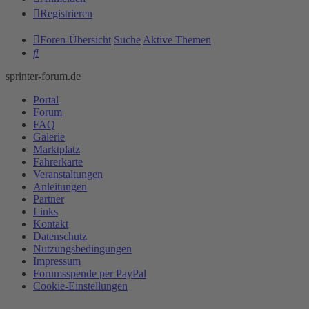
Registrieren
Foren-Übersicht
Suche
Aktive Themen
Suche
sprinter-forum.de
Portal
Forum
FAQ
Galerie
Marktplatz
Fahrerkarte
Veranstaltungen
Anleitungen
Partner
Links
Kontakt
Datenschutz
Nutzungsbedingungen
Impressum
Forumsspende per PayPal
Cookie-Einstellungen