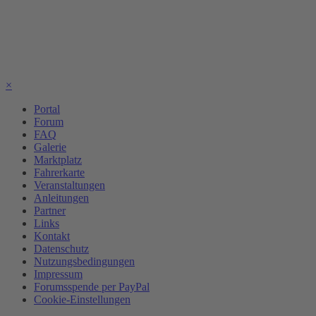
×
Portal
Forum
FAQ
Galerie
Marktplatz
Fahrerkarte
Veranstaltungen
Anleitungen
Partner
Links
Kontakt
Datenschutz
Nutzungsbedingungen
Impressum
Forumsspende per PayPal
Cookie-Einstellungen