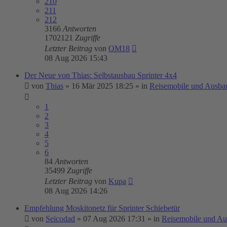
210
211
212
3166
Antworten
1702121
Zugriffe
Letzter Beitrag
von
OM18
08 Aug 2026 15:43
Der Neue von Thias: Selbstausbau Sprinter 4x4
von
Thias
»
16 Mär 2025 18:25
» in
Reisemobile und Ausba
1
2
3
4
5
6
84
Antworten
35499
Zugriffe
Letzter Beitrag
von
Kupa
08 Aug 2026 14:26
Empfehlung Moskitonetz für Sprinter Schiebetür
von
Seicodad
»
07 Aug 2026 17:31
» in
Reisemobile und Au