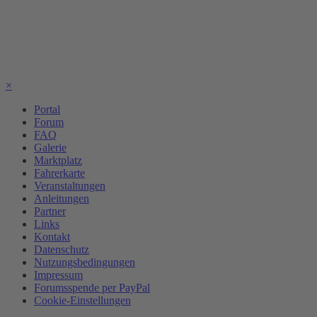
×
Portal
Forum
FAQ
Galerie
Marktplatz
Fahrerkarte
Veranstaltungen
Anleitungen
Partner
Links
Kontakt
Datenschutz
Nutzungsbedingungen
Impressum
Forumsspende per PayPal
Cookie-Einstellungen