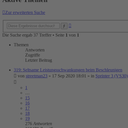
Zur erweiterten Suche
Erweiterte
Suche
Suche
Die Suche ergab 37 Treffer • Seite
1
von
1
Themen
Antworten
Zugriffe
Letzter Beitrag
319: Seltsame Leistungsschwankungen beim Beschleunigen
von
streetman23
»
17 Sep 2020 18:01
» in
Sprinter 3 (VS30)
1
…
15
16
17
18
19
276
Antworten