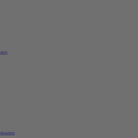
uten
sbauten