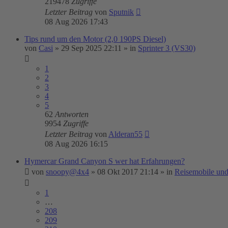
219478
Zugriffe
Letzter Beitrag
von
Sputnik
08 Aug 2026 17:43
Tips rund um den Motor (2,0 190PS Diesel)
von
Casi
»
29 Sep 2025 22:11
» in
Sprinter 3 (VS30)
1
2
3
4
5
62
Antworten
9954
Zugriffe
Letzter Beitrag
von
Alderan55
08 Aug 2026 16:15
Hymercar Grand Canyon S wer hat Erfahrungen?
von
snoopy@4x4
»
08 Okt 2017 21:14
» in
Reisemobile un
1
…
208
209