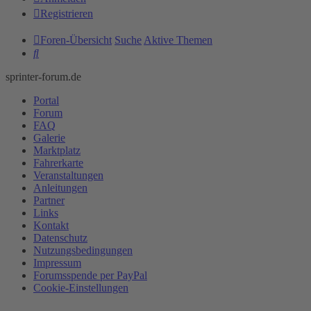
Registrieren
Foren-Übersicht
Suche
Aktive Themen
Suche
sprinter-forum.de
Portal
Forum
FAQ
Galerie
Marktplatz
Fahrerkarte
Veranstaltungen
Anleitungen
Partner
Links
Kontakt
Datenschutz
Nutzungsbedingungen
Impressum
Forumsspende per PayPal
Cookie-Einstellungen