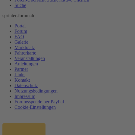
Suche
sprinter-forum.de
Portal
Forum
FAQ
Galerie
Marktplatz
Fahrerkarte
Veranstaltungen
Anleitungen
Partner
Links
Kontakt
Datenschutz
Nutzungsbedingungen
Impressum
Forumsspende per PayPal
Cookie-Einstellungen