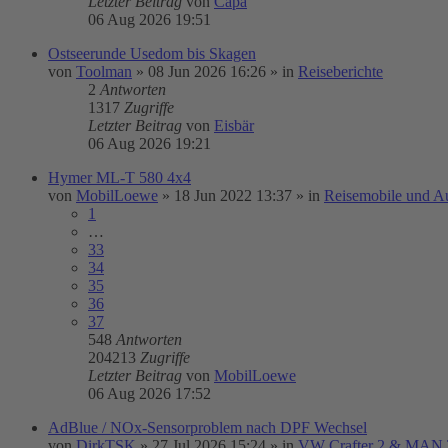
Letzter Beitrag
von
Capa
06 Aug 2026 19:51
Ostseerunde Usedom bis Skagen
von
Toolman
»
08 Jun 2026 16:26
» in
Reiseberichte
2
Antworten
1317
Zugriffe
Letzter Beitrag
von
Eisbär
06 Aug 2026 19:21
Hymer ML-T 580 4x4
von
MobilLoewe
»
18 Jun 2022 13:37
» in
Reisemobile und A
1
…
33
34
35
36
37
548
Antworten
204213
Zugriffe
Letzter Beitrag
von
MobilLoewe
06 Aug 2026 17:52
AdBlue / NOx-Sensorproblem nach DPF Wechsel
von
DirkTSK
»
27 Jul 2026 15:24
» in
VW Crafter 2 & MAN