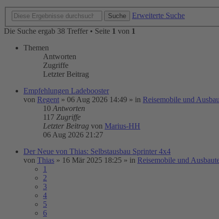
Erweiterte Suche
Suche
Die Suche ergab 38 Treffer • Seite
1
von
1
Themen
Antworten
Zugriffe
Letzter Beitrag
Empfehlungen Ladebooster
von
Regent
»
06 Aug 2026 14:49
» in
Reisemobile und Ausbau
10
Antworten
117
Zugriffe
Letzter Beitrag
von
Marius-HH
06 Aug 2026 21:27
Der Neue von Thias: Selbstausbau Sprinter 4x4
von
Thias
»
16 Mär 2025 18:25
» in
Reisemobile und Ausbaut
1
2
3
4
5
6