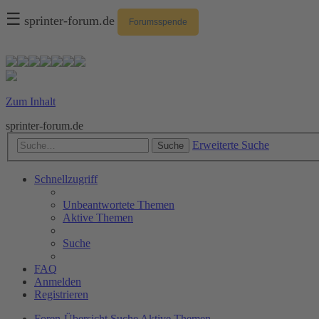
☰
sprinter-forum.de
Forumsspende
Zum Inhalt
sprinter-forum.de
Erweiterte Suche
Suche
Schnellzugriff
Unbeantwortete Themen
Aktive Themen
Suche
FAQ
Anmelden
Registrieren
Foren-Übersicht
Suche
Aktive Themen