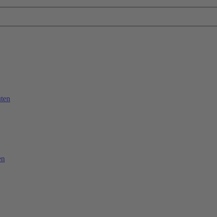
ten
en