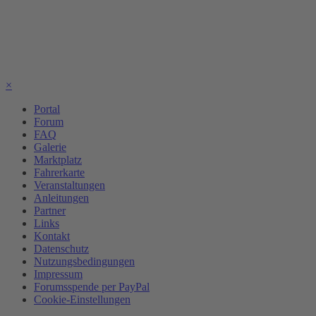
×
Portal
Forum
FAQ
Galerie
Marktplatz
Fahrerkarte
Veranstaltungen
Anleitungen
Partner
Links
Kontakt
Datenschutz
Nutzungsbedingungen
Impressum
Forumsspende per PayPal
Cookie-Einstellungen