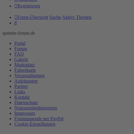
Registrieren
Foren-Übersicht
Suche
Aktive Themen
Suche
sprinter-forum.de
Portal
Forum
FAQ
Galerie
Marktplatz
Fahrerkarte
Veranstaltungen
Anleitungen
Partner
Links
Kontakt
Datenschutz
Nutzungsbedingungen
Impressum
Forumsspende per PayPal
Cookie-Einstellungen