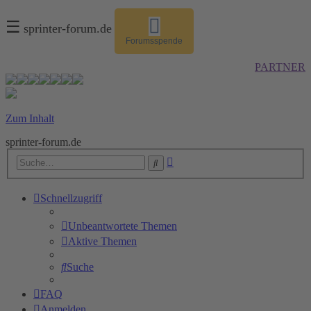
☰
sprinter-forum.de
Forumsspende
PARTNER
Zum Inhalt
sprinter-forum.de
Erweiterte
Suche
Suche
Schnellzugriff
Unbeantwortete Themen
Aktive Themen
Suche
FAQ
Anmelden