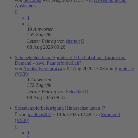
von
Seicodad
»
07 Aug 2026 17:31
» in
Reisemobile und
Ausbauten
1
2
19
Antworten
255
Zugriffe
Letzter Beitrag
von
shartelt
08 Aug 2026 09:26
Schneeketten beim Sprinter 319 CDI 4x4 mit Torque-on-
Demand – zwei Paar erforderlich?
von
AquilaOverland4x4
»
02 Aug 2026 13:08
» in
Sprinter 3
(VS30)
1
Antworten
372
Zugriffe
Letzter Beitrag
von
Seicodad
08 Aug 2026 08:55
Stossdämpferbefesrigung Hinterachse unten !?
von
matthias007
»
10 Jul 2026 12:48
» in
Sprinter 3
(VS30)
1