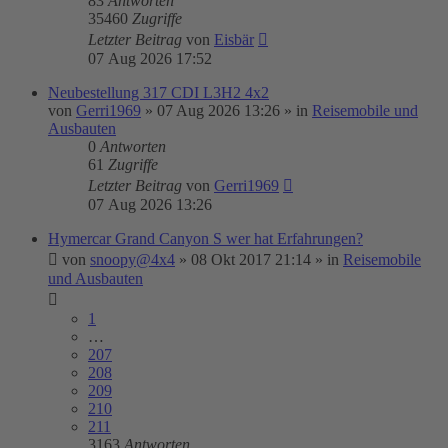
83
Antworten
35460
Zugriffe
Letzter Beitrag
von
Eisbär
07 Aug 2026 17:52
Neubestellung 317 CDI L3H2 4x2
von
Gerri1969
»
07 Aug 2026 13:26
» in
Reisemobile und
Ausbauten
0
Antworten
61
Zugriffe
Letzter Beitrag
von
Gerri1969
07 Aug 2026 13:26
Hymercar Grand Canyon S wer hat Erfahrungen?
von
snoopy@4x4
»
08 Okt 2017 21:14
» in
Reisemobile
und Ausbauten
1
…
207
208
209
210
211
3163
Antworten