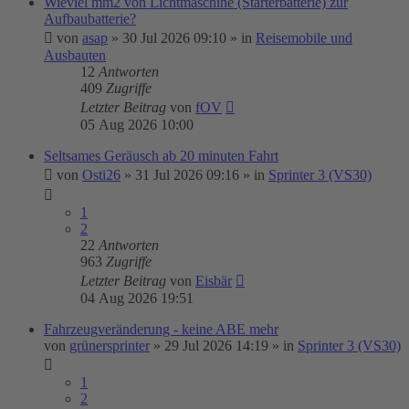
Wieviel mm2 von Lichtmaschine (Starterbatterie) zur
Aufbaubatterie?
von
asap
»
30 Jul 2026 09:10
» in
Reisemobile und
Ausbauten
12
Antworten
409
Zugriffe
Letzter Beitrag
von
fOV
05 Aug 2026 10:00
Seltsames Geräusch ab 20 minuten Fahrt
von
Osti26
»
31 Jul 2026 09:16
» in
Sprinter 3 (VS30)
1
2
22
Antworten
963
Zugriffe
Letzter Beitrag
von
Eisbär
04 Aug 2026 19:51
Fahrzeugveränderung - keine ABE mehr
von
grünersprinter
»
29 Jul 2026 14:19
» in
Sprinter 3 (VS30)
1
2