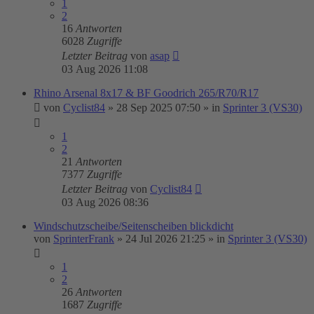
1
2
16
Antworten
6028
Zugriffe
Letzter Beitrag
von
asap
03 Aug 2026 11:08
Rhino Arsenal 8x17 & BF Goodrich 265/R70/R17
von
Cyclist84
»
28 Sep 2025 07:50
» in
Sprinter 3 (VS30)
1
2
21
Antworten
7377
Zugriffe
Letzter Beitrag
von
Cyclist84
03 Aug 2026 08:36
Windschutzscheibe/Seitenscheiben blickdicht
von
SprinterFrank
»
24 Jul 2026 21:25
» in
Sprinter 3 (VS30)
1
2
26
Antworten
1687
Zugriffe