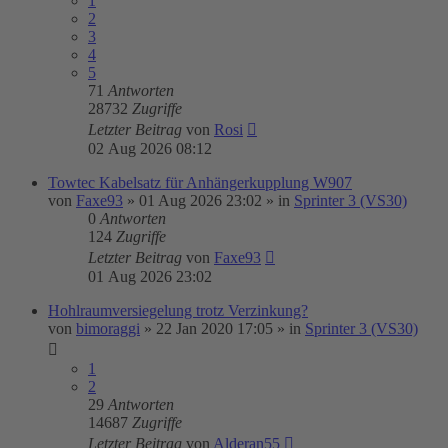
1
2
3
4
5
71
Antworten
28732
Zugriffe
Letzter Beitrag
von
Rosi
02 Aug 2026 08:12
Towtec Kabelsatz für Anhängerkupplung W907
von
Faxe93
»
01 Aug 2026 23:02
» in
Sprinter 3 (VS30)
0
Antworten
124
Zugriffe
Letzter Beitrag
von
Faxe93
01 Aug 2026 23:02
Hohlraumversiegelung trotz Verzinkung?
von
bimoraggi
»
22 Jan 2020 17:05
» in
Sprinter 3 (VS30)
1
2
29
Antworten
14687
Zugriffe
Letzter Beitrag
von
Alderan55