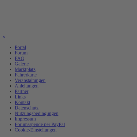
×
Portal
Forum
FAQ
Galerie
Marktplatz
Fahrerkarte
Veranstaltungen
Anleitungen
Partner
Links
Kontakt
Datenschutz
Nutzungsbedingungen
Impressum
Forumsspende per PayPal
Cookie-Einstellungen