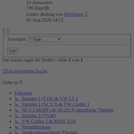
10
Antworten
709
Zugriffe
Letzter Beitrag
von
DerSimon
01 Aug 2026 14:12
Anzeigen:
Die Suche ergab 40 Treffer • Seite
1
von
1
Zur erweiterten Suche
Gehe zu
Fahrzeug
↳ Sprinter 1 (T1N) & VW LT 2
↳ Sprinter 2 (NCV3) & VW Crafter 1
↳ NCV3 MOPF (ab 09-2013) spezifische Themen
↳ Sprinter 3 (VS30)
↳ VW Crafter 2 & MAN TGE
↳ Fremdfabrikate
↳ fabrikatübergeifende Themen