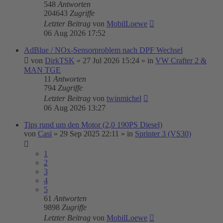
548
Antworten
204643
Zugriffe
Letzter Beitrag
von
MobilLoewe
06 Aug 2026 17:52
AdBlue / NOx-Sensorproblem nach DPF Wechsel
von
DirkTSK
»
27 Jul 2026 15:24
» in
VW Crafter 2 &
MAN TGE
11
Antworten
794
Zugriffe
Letzter Beitrag
von
twinmichel
06 Aug 2026 13:27
Tips rund um den Motor (2,0 190PS Diesel)
von
Casi
»
29 Sep 2025 22:11
» in
Sprinter 3 (VS30)
1
2
3
4
5
61
Antworten
9898
Zugriffe
Letzter Beitrag
von
MobilLoewe